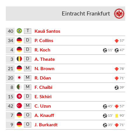
Eintracht Frankfurt
40
Kauã Santos
T
34
P. Collins
D
57'
4
R. Koch
D
11'
47'
3
A. Theate
D
21
N. Brown
M
78'
20
R. Dōan
M
71'
8
F. Chaïbi
M
39'
15
E. Skhiri
D
42
C. Uzun
M
45'
57'
7
A. Knauff
O
15'
90'
9
J. Burkardt
O
35'
71'