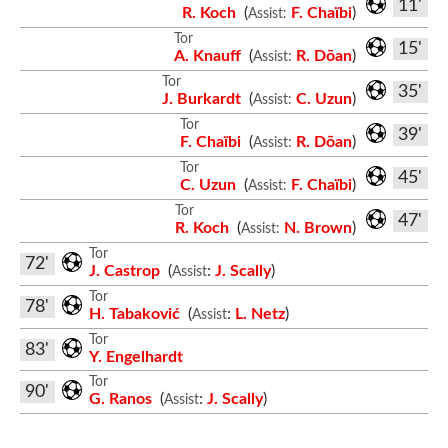
11'
R. Koch
(
F. Chaïbi
)
Assist:
Tor
15'
A. Knauff
(
R. Dōan
)
Assist:
Tor
35'
J. Burkardt
(
C. Uzun
)
Assist:
Tor
39'
F. Chaïbi
(
R. Dōan
)
Assist:
Tor
45'
C. Uzun
(
F. Chaïbi
)
Assist:
Tor
47'
R. Koch
(
N. Brown
)
Assist:
Tor
72'
J. Castrop
(
:
J. Scally
)
Assist
Tor
78'
H. Tabaković
(
:
L. Netz
)
Assist
Tor
83'
Y. Engelhardt
Tor
90'
G. Ranos
(
:
J. Scally
)
Assist