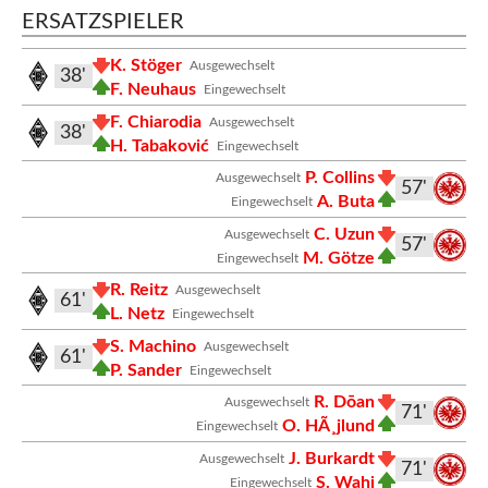
ERSATZSPIELER
K. Stöger
Ausgewechselt
38'
F. Neuhaus
Eingewechselt
F. Chiarodia
Ausgewechselt
38'
H. Tabaković
Eingewechselt
P. Collins
Ausgewechselt
57'
A. Buta
Eingewechselt
C. Uzun
Ausgewechselt
57'
M. Götze
Eingewechselt
R. Reitz
Ausgewechselt
61'
L. Netz
Eingewechselt
S. Machino
Ausgewechselt
61'
P. Sander
Eingewechselt
R. Dōan
Ausgewechselt
71'
O. HÃ¸jlund
Eingewechselt
J. Burkardt
Ausgewechselt
71'
S. Wahi
Eingewechselt