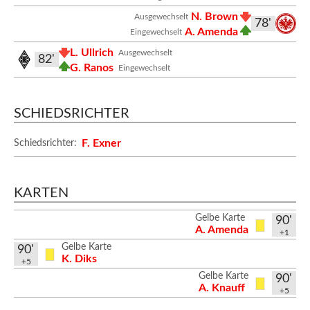
N. Brown
Ausgewechselt
78'
A. Amenda
Eingewechselt
L. Ullrich
Ausgewechselt
82'
G. Ranos
Eingewechselt
SCHIEDSRICHTER
F. Exner
Schiedsrichter:
KARTEN
Gelbe Karte
90'
A. Amenda
+1
Gelbe Karte
90'
K. Diks
+5
Gelbe Karte
90'
A. Knauff
+5