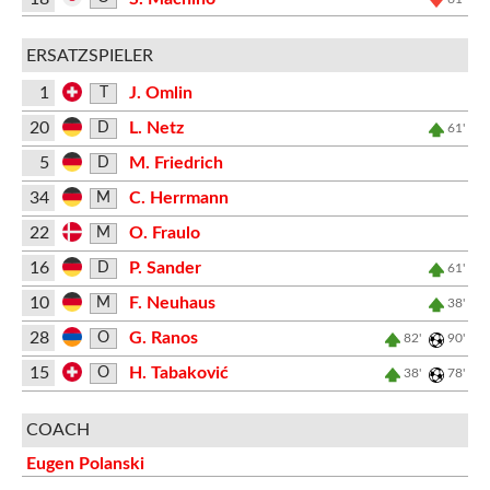
ERSATZSPIELER
1
J. Omlin
T
20
L. Netz
D
61'
5
M. Friedrich
D
34
C. Herrmann
M
22
O. Fraulo
M
16
P. Sander
D
61'
10
F. Neuhaus
M
38'
28
G. Ranos
O
82'
90'
15
H. Tabaković
O
38'
78'
COACH
Eugen Polanski