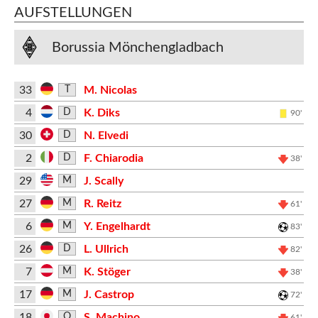
AUFSTELLUNGEN
Borussia Mönchengladbach
33
M. Nicolas
T
4
K. Diks
D
90'
30
N. Elvedi
D
2
F. Chiarodia
D
38'
29
J. Scally
M
27
R. Reitz
M
61'
6
Y. Engelhardt
M
83'
26
L. Ullrich
D
82'
7
K. Stöger
M
38'
17
J. Castrop
M
72'
18
S. Machino
O
61'