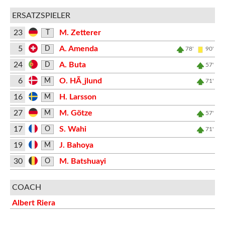
ERSATZSPIELER
23
M. Zetterer
T
5
A. Amenda
D
78'
90'
24
A. Buta
D
57'
6
O. HÃ¸jlund
M
71'
16
H. Larsson
M
27
M. Götze
M
57'
17
S. Wahi
O
71'
19
J. Bahoya
M
30
M. Batshuayi
O
COACH
Albert Riera