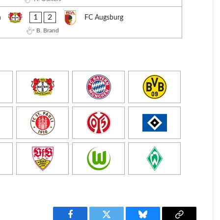
1
2
n
FC Augsburg
B. Brand