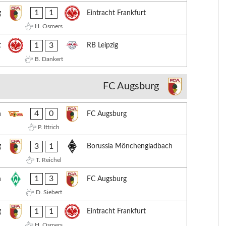
1
1
g
Eintracht Frankfurt
H. Osmers
1
3
t
RB Leipzig
B. Dankert
FC Augsburg
4
0
n
FC Augsburg
P. Ittrich
3
1
g
Borussia Mönchengladbach
T. Reichel
1
3
n
FC Augsburg
D. Siebert
1
1
g
Eintracht Frankfurt
H. Osmers