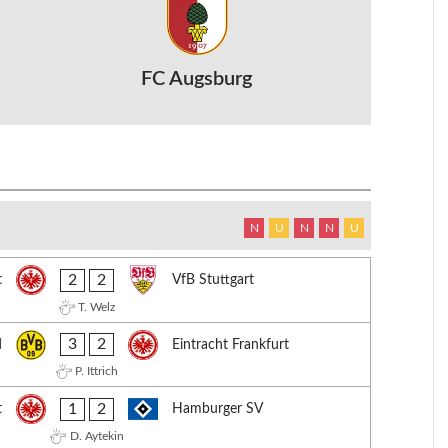
FC Augsburg
N
U
N
N
U
2
2
t
VfB Stuttgart
T. Welz
3
2
d
Eintracht Frankfurt
P. Ittrich
1
2
t
Hamburger SV
D. Aytekin