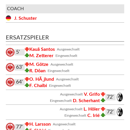
COACH
J. Schuster
ERSATZSPIELER
Kauã Santos
Ausgewechselt
5'
M. Zetterer
Eingewechselt
M. Götze
Ausgewechselt
63'
R. Dōan
Eingewechselt
O. HÃ¸jlund
Ausgewechselt
64'
F. Chaïbi
Eingewechselt
V. Grifo
Ausgewechselt
72'
D. Scherhant
Eingewechselt
L. Höler
Ausgewechselt
72'
C. Irié
Eingewechselt
H. Larsson
Ausgewechselt
77'