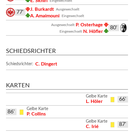
E. Skhiri
Eingewechselt
J. Burkardt
Ausgewechselt
77'
A. Amaimouni
Eingewechselt
P. Osterhage
Ausgewechselt
80'
N. Höfler
Eingewechselt
SCHIEDSRICHTER
C. Dingert
Schiedsrichter:
KARTEN
Gelbe Karte
66'
L. Höler
Gelbe Karte
86'
P. Collins
Gelbe Karte
87'
C. Irié