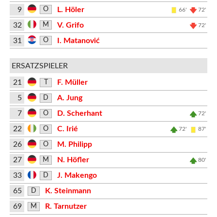
9
L. Höler
O
66'
72'
32
V. Grifo
M
72'
31
I. Matanović
O
ERSATZSPIELER
21
F. Müller
T
5
A. Jung
D
7
D. Scherhant
O
72'
22
C. Irié
O
72'
87'
26
M. Philipp
O
27
N. Höfler
M
80'
33
J. Makengo
D
65
K. Steinmann
D
69
R. Tarnutzer
M