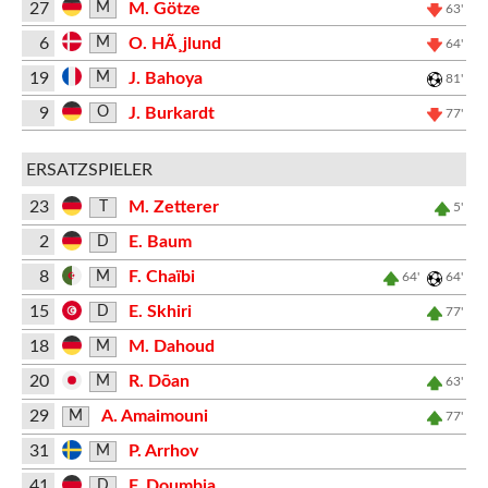
27
M. Götze
M
63'
6
O. HÃ¸jlund
M
64'
19
J. Bahoya
M
81'
9
J. Burkardt
O
77'
ERSATZSPIELER
23
M. Zetterer
T
5'
2
E. Baum
D
8
F. Chaïbi
M
64'
64'
15
E. Skhiri
D
77'
18
M. Dahoud
M
20
R. Dōan
M
63'
29
A. Amaimouni
M
77'
31
P. Arrhov
M
41
F. Doumbia
D