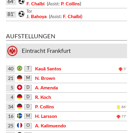
64'
F. Chaïbi
(
:
P. Collins
)
Assist
Tor
81'
J. Bahoya
(
:
F. Chaïbi
)
Assist
AUFSTELLUNGEN
Eintracht Frankfurt
40
Kauã Santos
T
5'
21
N. Brown
M
5
A. Amenda
D
4
R. Koch
D
34
P. Collins
D
86'
16
H. Larsson
M
77'
25
A. Kalimuendo
O