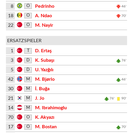
8
Pedrinho
O
46'
18
A. Ndao
O
70'
22
M. Nayir
O
ERSATZSPIELER
1
D. Ertaş
T
3
K. Subaşı
D
76'
5
U. Yazğılı
D
42
M. Bjørlo
M
46'
30
İ. Buğa
M
21
J. Jo
M
76'
90'
14
M. Ibrahimoglu
M
70
K. Akyazı
O
17
M. Bostan
O
70'