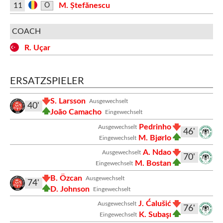
11
M. Ștefănescu
O
COACH
R. Uçar
ERSATZSPIELER
S. Larsson
Ausgewechselt
40'
João Camacho
Eingewechselt
Pedrinho
Ausgewechselt
46'
M. Bjørlo
Eingewechselt
A. Ndao
Ausgewechselt
70'
M. Bostan
Eingewechselt
B. Özcan
Ausgewechselt
74'
D. Johnson
Eingewechselt
J. Ćalušić
Ausgewechselt
76'
K. Subaşı
Eingewechselt