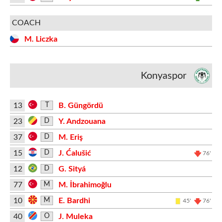
COACH
M. Liczka
Konyaspor
13
B. Güngördü
T
23
Y. Andzouana
D
37
M. Eriş
D
15
J. Ćalušić
D
76'
12
G. Sityá
D
77
M. İbrahimoğlu
M
10
E. Bardhi
M
45'
76'
40
J. Muleka
O