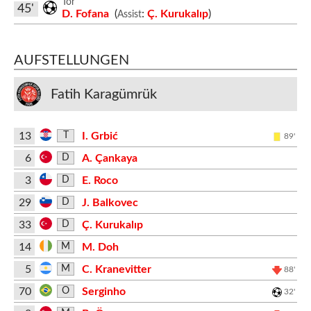
Tor
45'
D. Fofana
(
:
Ç. Kurukalıp
)
Assist
AUFSTELLUNGEN
Fatih Karagümrük
13
I. Grbić
T
89'
6
A. Çankaya
D
3
E. Roco
D
29
J. Balkovec
D
33
Ç. Kurukalıp
D
14
M. Doh
M
5
C. Kranevitter
M
88'
70
Serginho
O
32'