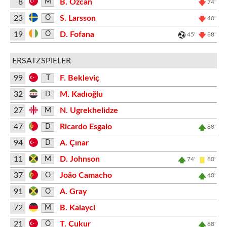
8
B. Özcan
M
74'
23
S. Larsson
O
40'
19
D. Fofana
O
45'
88'
ERSATZSPIELER
99
F. Bekleviç
T
32
M. Kadıoğlu
D
27
N. Ugrekhelidze
M
47
Ricardo Esgaio
D
88'
94
A. Çınar
D
11
D. Johnson
M
74'
80'
37
João Camacho
O
40'
91
A. Gray
O
72
B. Kalayci
M
21
T. Çukur
O
88'