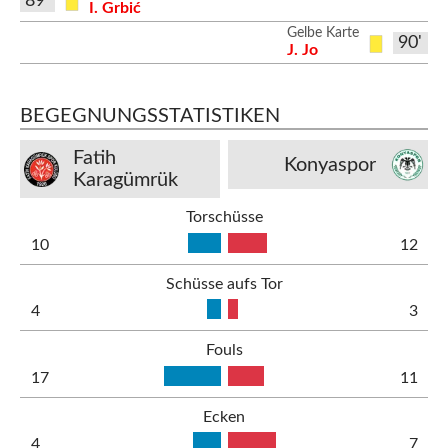
89'
I. Grbić
Gelbe Karte
90'
J. Jo
BEGEGNUNGSSTATISTIKEN
Fatih
Konyaspor
Karagümrük
Torschüsse
10
12
Schüsse aufs Tor
4
3
Fouls
17
11
Ecken
4
7