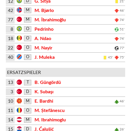
12
G. Sityá
D
21'
42
M. Bjørlo
M
46'
77
M. İbrahimoğlu
M
74'
8
Pedrinho
O
51'
18
A. Ndao
O
74'
22
M. Nayir
O
77'
40
J. Muleka
O
45'
75'
ERSATZSPIELER
13
B. Güngördü
T
3
K. Subaşı
D
10
E. Bardhi
M
46'
11
M. Ștefănescu
O
14
M. Ibrahimoglu
M
15
J. Ćalušić
D
26'