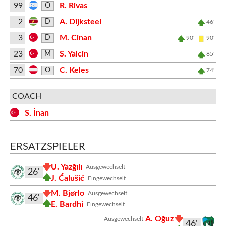
99
R. Rivas
O
2
A. Dijksteel
D
46'
3
M. Cinan
D
90'
90'
23
S. Yalcin
M
85'
70
C. Keles
O
74'
COACH
S. İnan
ERSATZSPIELER
U. Yazğılı
Ausgewechselt
26'
J. Ćalušić
Eingewechselt
M. Bjørlo
Ausgewechselt
46'
E. Bardhi
Eingewechselt
A. Oğuz
Ausgewechselt
46'