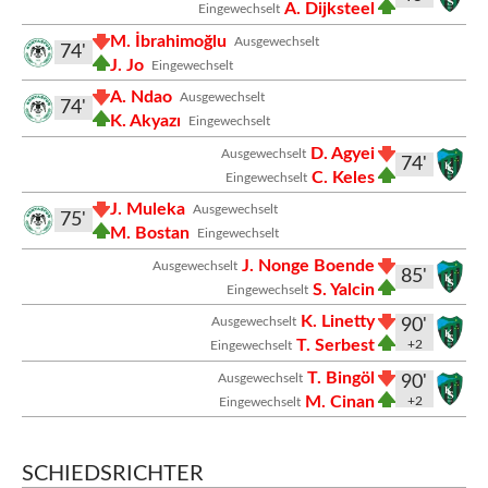
A. Dijksteel
Eingewechselt
M. İbrahimoğlu
Ausgewechselt
74'
J. Jo
Eingewechselt
A. Ndao
Ausgewechselt
74'
K. Akyazı
Eingewechselt
D. Agyei
Ausgewechselt
74'
C. Keles
Eingewechselt
J. Muleka
Ausgewechselt
75'
M. Bostan
Eingewechselt
J. Nonge Boende
Ausgewechselt
85'
S. Yalcin
Eingewechselt
K. Linetty
Ausgewechselt
90'
T. Serbest
+2
Eingewechselt
T. Bingöl
Ausgewechselt
90'
M. Cinan
+2
Eingewechselt
SCHIEDSRICHTER