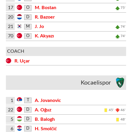
17
M. Bostan
O
75'
20
R. Bazoer
D
21
J. Jo
M
74'
70
K. Akyazı
O
74'
COACH
R. Uçar
Kocaelispor
1
A. Jovanovic
T
22
A. Oğuz
D
45'
46'
5
B. Balogh
D
48'
6
H. Smolčić
D