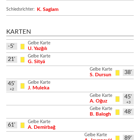
K. Saglam
Schiedsrichter:
KARTEN
Gelbe Karte
-5'
U. Yazğılı
Gelbe Karte
21'
G. Sityá
Gelbe Karte
38'
S. Dursun
Gelbe Karte
45'
J. Muleka
+2
Gelbe Karte
45'
A. Oğuz
+3
Gelbe Karte
48'
B. Balogh
Gelbe Karte
61'
A. Demirbağ
Gelbe Karte
89'