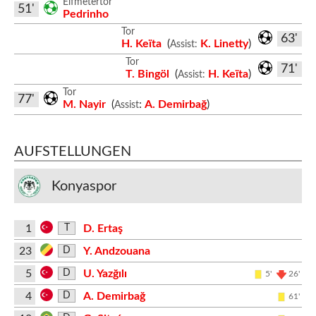
Elfmetertor
51'
Pedrinho
Tor
63'
H. Keïta
(
K. Linetty
)
Assist:
Tor
71'
T. Bingöl
(
H. Keïta
)
Assist:
Tor
77'
M. Nayir
(
:
A. Demirbağ
)
Assist
AUFSTELLUNGEN
Konyaspor
1
D. Ertaş
T
23
Y. Andzouana
D
5
U. Yazğılı
D
5'
26'
4
A. Demirbağ
D
61'