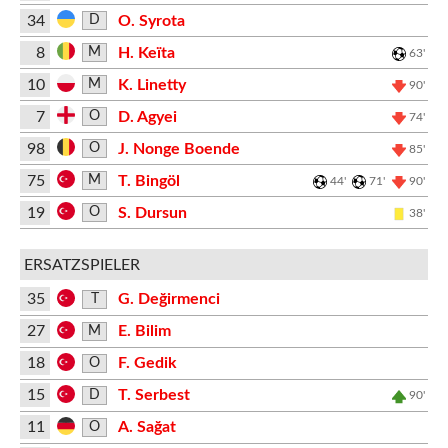
34
O. Syrota
D
8
H. Keïta
M
63'
10
K. Linetty
M
90'
7
D. Agyei
O
74'
98
J. Nonge Boende
O
85'
75
T. Bingöl
M
44'
71'
90'
19
S. Dursun
O
38'
ERSATZSPIELER
35
G. Değirmenci
T
27
E. Bilim
M
18
F. Gedik
O
15
T. Serbest
D
90'
11
A. Sağat
O