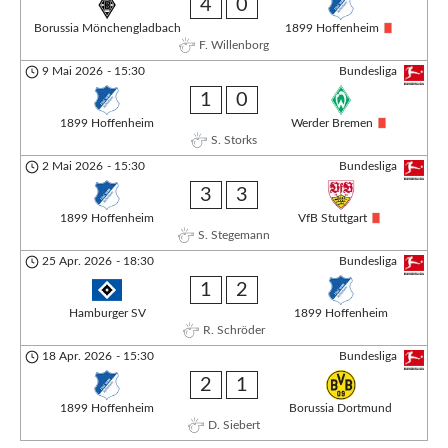
4
0
Borussia Mönchengladbach
1899 Hoffenheim
F. Willenborg
9 Mai 2026
-
15:30
Bundesliga
1
0
1899 Hoffenheim
Werder Bremen
S. Storks
2 Mai 2026
-
15:30
Bundesliga
3
3
1899 Hoffenheim
VfB Stuttgart
S. Stegemann
25 Apr. 2026
-
18:30
Bundesliga
1
2
Hamburger SV
1899 Hoffenheim
R. Schröder
18 Apr. 2026
-
15:30
Bundesliga
2
1
1899 Hoffenheim
Borussia Dortmund
D. Siebert