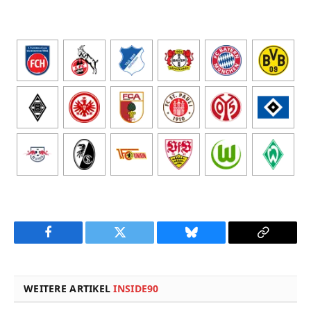
Facebook
Twitter
Bluesky
Copy
Link
WEITERE ARTIKEL
INSIDE90