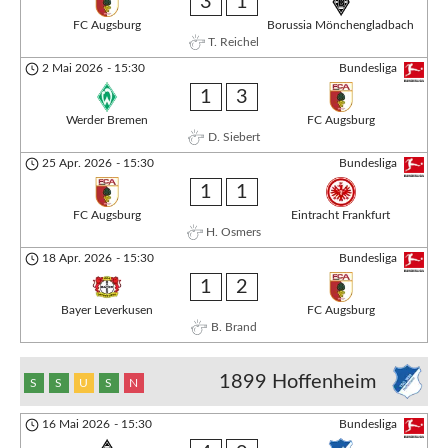
3
1
FC Augsburg
Borussia Mönchengladbach
T. Reichel
2 Mai 2026
-
15:30
Bundesliga
1
3
Werder Bremen
FC Augsburg
D. Siebert
25 Apr. 2026
-
15:30
Bundesliga
1
1
FC Augsburg
Eintracht Frankfurt
H. Osmers
18 Apr. 2026
-
15:30
Bundesliga
1
2
Bayer Leverkusen
FC Augsburg
B. Brand
1899 Hoffenheim
S
S
U
S
N
16 Mai 2026
-
15:30
Bundesliga