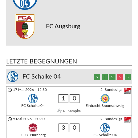
FC Augsburg
LETZTE BEGEGNUNGEN
FC Schalke 04
S
S
S
N
S
17 Mai 2026
-
15:30
2. Bundesliga
1
0
FC Schalke 04
Eintracht Braunschweig
R. Kampka
9 Mai 2026
-
20:30
2. Bundesliga
3
0
1. FC Nürnberg
FC Schalke 04