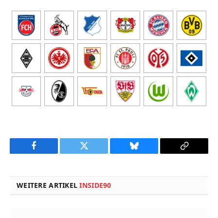
Facebook
Twitter
Bluesky
Copy
Link
WEITERE ARTIKEL
INSIDE90