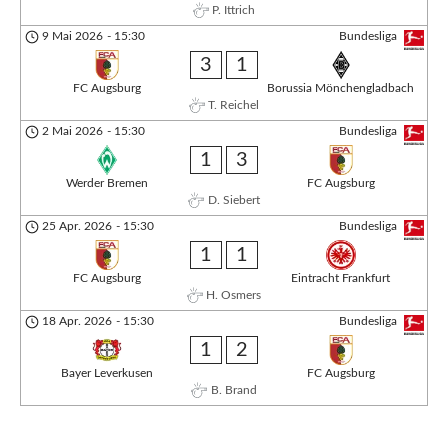
P. Ittrich
9 Mai 2026
-
15:30
Bundesliga
3
1
FC Augsburg
Borussia Mönchengladbach
T. Reichel
2 Mai 2026
-
15:30
Bundesliga
1
3
Werder Bremen
FC Augsburg
D. Siebert
25 Apr. 2026
-
15:30
Bundesliga
1
1
FC Augsburg
Eintracht Frankfurt
H. Osmers
18 Apr. 2026
-
15:30
Bundesliga
1
2
Bayer Leverkusen
FC Augsburg
B. Brand