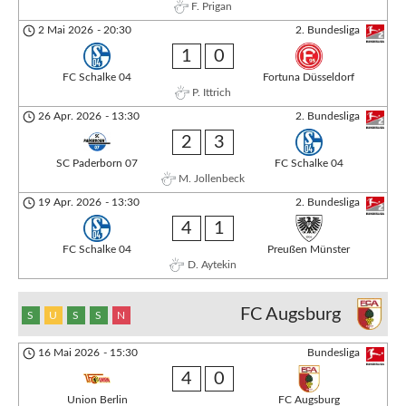
F. Prigan
2 Mai 2026
-
20:30
2. Bundesliga
1
0
FC Schalke 04
Fortuna Düsseldorf
P. Ittrich
26 Apr. 2026
-
13:30
2. Bundesliga
2
3
SC Paderborn 07
FC Schalke 04
M. Jollenbeck
19 Apr. 2026
-
13:30
2. Bundesliga
4
1
FC Schalke 04
Preußen Münster
D. Aytekin
FC Augsburg
S
U
S
S
N
16 Mai 2026
-
15:30
Bundesliga
4
0
Union Berlin
FC Augsburg