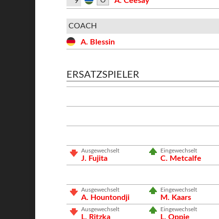
9
A. Ceesay
O
COACH
A. Blessin
ERSATZSPIELER
Ausgewechselt
Eingewechselt
J. Fujita
C. Metcalfe
Ausgewechselt
Eingewechselt
A. Hountondji
M. Kaars
Ausgewechselt
Eingewechselt
L. Ritzka
L. Oppie