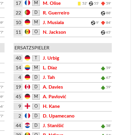
17
M. Olise
M
77'
52'
55'
59'
22
R. Guerreiro
D
88'
10
J. Musiala
M
89'
9'
84'
11
N. Jackson
O
77'
65'
ERSATZSPIELER
40
J. Urbig
T
14
L. Díaz
M
59'
4
J. Tah
D
67'
19
A. Davies
D
77'
59'
45
A. Pavlović
M
89'
9
H. Kane
O
66'
2
D. Upamecano
D
77'
44
J. Stanišić
D
58'