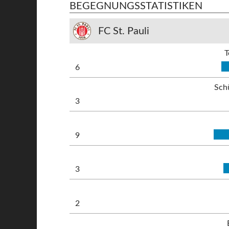
BEGEGNUNGSSTATISTIKEN
FC St. Pauli
T
6
Sch
3
9
3
2