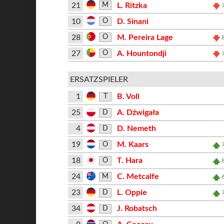
21
L. Ritzka
M
10
D. Sinani
O
28
M. Pereira Lage
O
27
A. Hountondji
O
ERSATZSPIELER
1
B. Voll
T
25
A. Dźwigała
D
4
D. Nemeth
D
19
M. Kaars
O
18
T. Hara
O
24
C. Metcalfe
M
23
L. Oppie
D
34
J. Robatsch
D