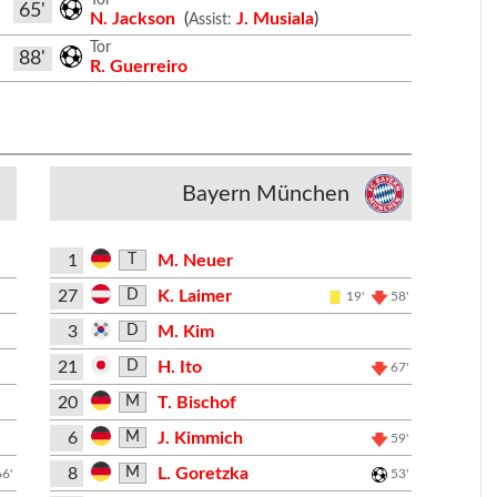
65'
N. Jackson
(
J. Musiala
)
Assist:
Tor
88'
R. Guerreiro
Bayern München
1
M. Neuer
T
27
K. Laimer
D
19'
58'
3
M. Kim
D
21
H. Ito
D
67'
20
T. Bischof
M
6
J. Kimmich
M
59'
8
L. Goretzka
M
66'
53'