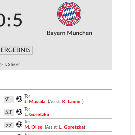
0
:
5
Bayern München
ERGEBNIS
T. Stieler
Tor
9'
J. Musiala
(
K. Laimer
)
Assist:
Tor
53'
L. Goretzka
Tor
55'
M. Olise
(
L. Goretzka
)
Assist:
Tor