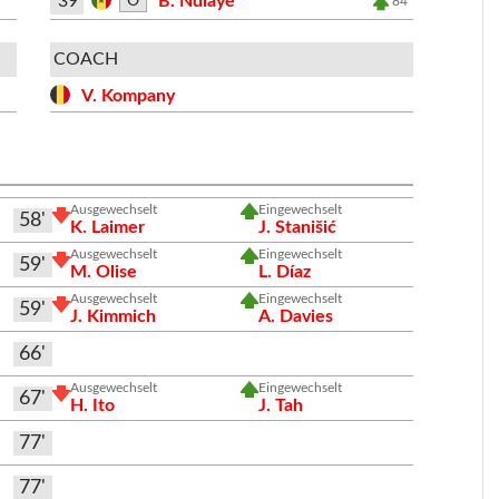
39
B. Ndiaye
O
84'
COACH
V. Kompany
Ausgewechselt
Eingewechselt
58'
K. Laimer
J. Stanišić
Ausgewechselt
Eingewechselt
59'
M. Olise
L. Díaz
Ausgewechselt
Eingewechselt
59'
J. Kimmich
A. Davies
66'
Ausgewechselt
Eingewechselt
67'
H. Ito
J. Tah
77'
77'