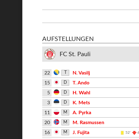
AUFSTELLUNGEN
FC St. Pauli
22
N. Vasilj
T
15
T. Ando
D
5
H. Wahl
D
3
K. Mets
D
11
A. Pyrka
M
20
M. Rasmussen
M
16
J. Fujita
M
52'