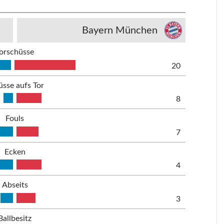
Bayern München
orschüsse
20
üsse aufs Tor
8
Fouls
7
Ecken
4
Abseits
3
Ballbesitz