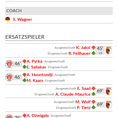
COACH
S. Wagner
ERSATZSPIELER
K. Jakić
Ausgewechselt
45'
R. Fellhauer
+5
Eingewechselt
A. Pyrka
Ausgewechselt
46'
E. Saliakas
Eingewechselt
A. Hountondji
Ausgewechselt
46'
M. Kaars
Eingewechselt
E. Saad
Ausgewechselt
69'
A. Claude-Maurice
Eingewechselt
M. Wolf
Ausgewechselt
69'
P. Tietz
Eingewechselt
A. Dźwigała
Ausgewechselt