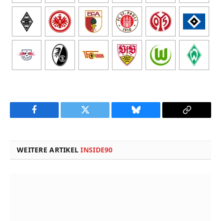
Facebook
Twitter
Bluesky
Copy
Link
WEITERE ARTIKEL
INSIDE90