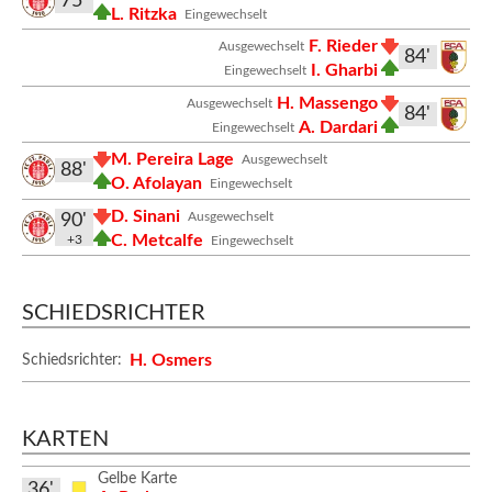
75'
L. Ritzka
Eingewechselt
F. Rieder
Ausgewechselt
84'
I. Gharbi
Eingewechselt
H. Massengo
Ausgewechselt
84'
A. Dardari
Eingewechselt
M. Pereira Lage
Ausgewechselt
88'
O. Afolayan
Eingewechselt
D. Sinani
Ausgewechselt
90'
C. Metcalfe
+3
Eingewechselt
SCHIEDSRICHTER
H. Osmers
Schiedsrichter:
KARTEN
Gelbe Karte
36'