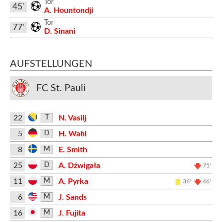
Tor
45'
A. Hountondji
Tor
77'
D. Sinani
AUFSTELLUNGEN
FC St. Pauli
22
N. Vasilj
T
5
H. Wahl
D
8
E. Smith
M
25
A. Dźwigała
D
75'
11
A. Pyrka
M
36'
46'
6
J. Sands
M
16
J. Fujita
M