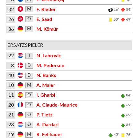
32
F. Rieder
M
16'
84'
26
E. Saad
O
63'
69'
36
M. Kömür
M
ERSATZSPIELER
22
N. Labrović
T
3
M. Pedersen
D
40
N. Banks
D
10
A. Maier
M
11
I. Gharbi
O
84'
20
A. Claude-Maurice
O
69'
21
P. Tietz
O
69'
28
A. Dardari
O
84'
19
R. Fellhauer
M
45'
76'