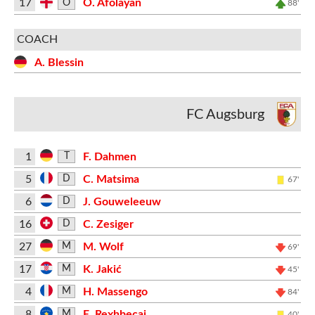
17
O. Afolayan
O
88'
COACH
A. Blessin
FC Augsburg
1
F. Dahmen
T
5
C. Matsima
D
67'
6
J. Gouweleeuw
D
16
C. Zesiger
D
27
M. Wolf
M
69'
17
K. Jakić
M
45'
4
H. Massengo
M
84'
8
E. Rexhbeçaj
M
40'