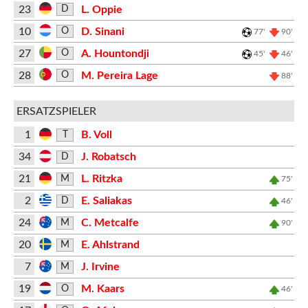
23
L. Oppie
D
10
D. Sinani
O
77'
90'
27
A. Hountondji
O
45'
46'
28
M. Pereira Lage
O
88'
ERSATZSPIELER
1
B. Voll
T
34
J. Robatsch
D
21
L. Ritzka
M
75'
2
E. Saliakas
D
46'
24
C. Metcalfe
M
90'
20
E. Ahlstrand
M
7
J. Irvine
M
19
M. Kaars
O
46'