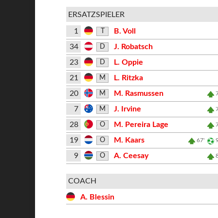
ERSATZSPIELER
1
B. Voll
T
34
J. Robatsch
D
23
L. Oppie
D
21
L. Ritzka
M
20
M. Rasmussen
M
7
J. Irvine
M
28
M. Pereira Lage
O
19
M. Kaars
O
67'
9
A. Ceesay
O
COACH
A. Blessin