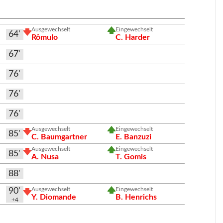
Ausgewechselt
Eingewechselt
64'
Rômulo
C. Harder
67'
76'
76'
76'
Ausgewechselt
Eingewechselt
85'
C. Baumgartner
E. Banzuzi
Ausgewechselt
Eingewechselt
85'
A. Nusa
T. Gomis
88'
Ausgewechselt
Eingewechselt
90'
Y. Diomande
B. Henrichs
+4