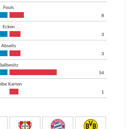
Fouls
8
Ecken
3
Abseits
3
Ballbesitz
54
lbe Karten
1