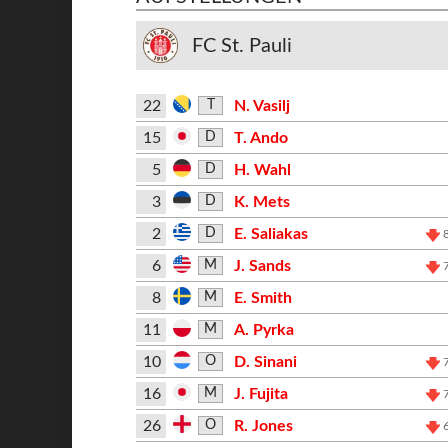
FC St. Pauli
22
N. Vasilj
T
15
T. Ando
D
5
H. Wahl
D
3
K. Mets
D
2
E. Saliakas
D
6
J. Sands
M
8
E. Smith
M
11
A. Pyrka
M
10
D. Sinani
O
16
J. Fujita
M
26
R. Jones
O