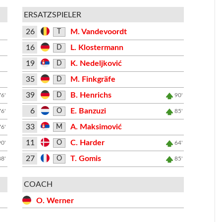
ERSATZSPIELER
26
M. Vandevoordt
T
16
L. Klostermann
D
19
K. Nedeljković
D
35
M. Finkgräfe
D
39
B. Henrichs
D
76'
90'
6
E. Banzuzi
O
76'
85'
33
A. Maksimović
M
76'
11
C. Harder
O
90'
64'
27
T. Gomis
O
88'
85'
COACH
O. Werner