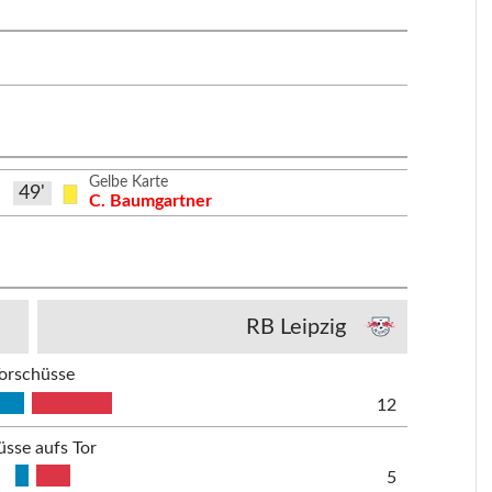
Gelbe Karte
49'
C. Baumgartner
RB Leipzig
orschüsse
12
üsse aufs Tor
5