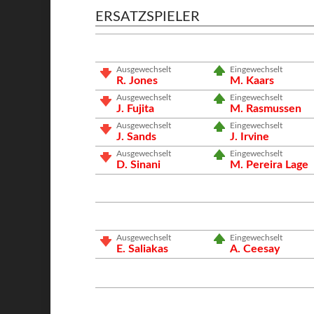
ERSATZSPIELER
Ausgewechselt
Eingewechselt
R. Jones
M. Kaars
Ausgewechselt
Eingewechselt
J. Fujita
M. Rasmussen
Ausgewechselt
Eingewechselt
J. Sands
J. Irvine
Ausgewechselt
Eingewechselt
D. Sinani
M. Pereira Lage
Ausgewechselt
Eingewechselt
E. Saliakas
A. Ceesay