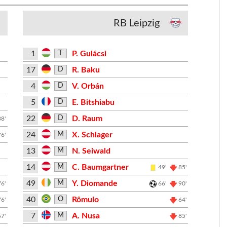
RB Leipzig
1
P. Gulácsi
T
17
R. Baku
D
4
V. Orbán
D
5
E. Bitshiabu
D
22
D. Raum
D
88'
24
X. Schlager
M
76'
13
N. Seiwald
M
14
C. Baumgartner
M
49'
85'
49
Y. Diomande
M
76'
66'
90'
40
Rômulo
O
76'
64'
7
A. Nusa
M
67'
85'