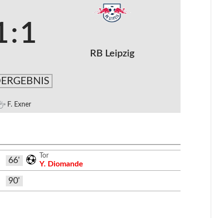
1
:
1
RB Leipzig
ERGEBNIS
F. Exner
Tor
66'
Y. Diomande
90'