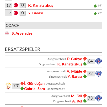
17
K. Kanatsızkuş
O
64'
9
Y. Barası
O
72'
COACH
S. Arveladze
ERSATZSPIELER
P. Guèye
Ausgewechselt
64'
K. Kanatsızkuş
Eingewechselt
A. Müjde
Ausgewechselt
72'
Y. Barası
Eingewechselt
İ. Gündoğan
Ausgewechselt
73'
Gabriel Sara
Eingewechselt
M. Fall
Ausgewechselt
73'
A. Kol
Eingewechselt