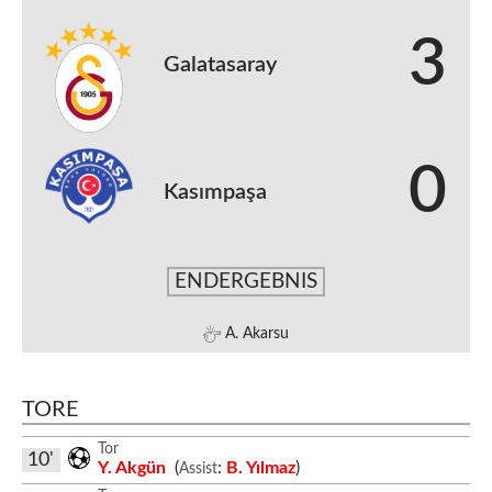
3
Galatasaray
0
Kasımpaşa
ENDERGEBNIS
A. Akarsu
TORE
Tor
10'
Y. Akgün
(
:
B. Yılmaz
)
Assist