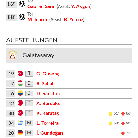
Tor
82'
Gabriel Sara
(
:
Y. Akgün
)
Assist
Tor
88'
M. Icardi
(
:
B. Yılmaz
)
Assist
AUFSTELLUNGEN
Galatasaray
19
G. Güvenç
T
7
R. Sallai
D
6
D. Sánchez
D
42
A. Bardakcı
D
88
K. Karataş
D
51'
86'
34
L. Torreira
M
68'
90'
20
İ. Gündoğan
M
73'