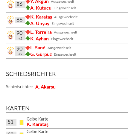
Y. Akgün
Ausgewechselt
86'
A. Kutucu
Eingewechselt
K. Karataş
Ausgewechselt
86'
A. Ünyay
Eingewechselt
L. Torreira
Ausgewechselt
90'
K. Ayhan
+2
Eingewechselt
L. Sané
Ausgewechselt
90'
G. Gürpüz
+2
Eingewechselt
SCHIEDSRICHTER
A. Akarsu
Schiedsrichter:
KARTEN
Gelbe Karte
51'
K. Karataş
Gelbe Karte