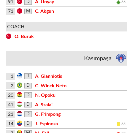
91
A. Ünyay
D
86'
71
C. Akgun
M
COACH
O. Buruk
Kasımpaşa
1
A. Gianniotis
T
2
C. Winck Neto
D
20
N. Opoku
D
41
A. Szalai
D
21
G. Frimpong
D
14
J. Espinoza
D
83'