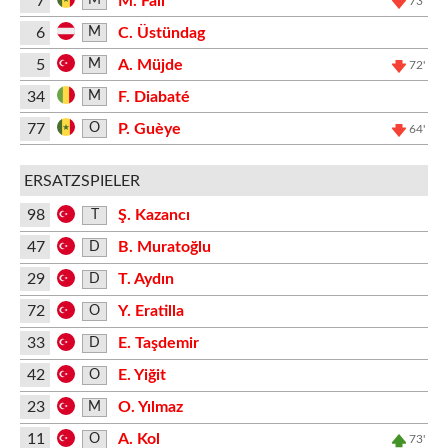
7
M. Fall
M
73'
6
C. Üstündag
M
5
A. Müjde
M
72'
34
F. Diabaté
M
77
P. Guèye
O
64'
ERSATZSPIELER
98
Ş. Kazancı
T
47
B. Muratoğlu
D
29
T. Aydın
D
72
Y. Eratilla
O
33
E. Taşdemir
D
42
E. Yiğit
O
23
O. Yılmaz
M
11
A. Kol
O
73'