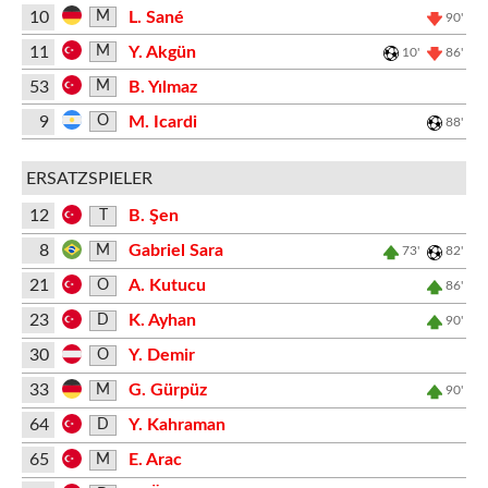
10
L. Sané
M
90'
11
Y. Akgün
M
10'
86'
53
B. Yılmaz
M
9
M. Icardi
O
88'
ERSATZSPIELER
12
B. Şen
T
8
Gabriel Sara
M
73'
82'
21
A. Kutucu
O
86'
23
K. Ayhan
D
90'
30
Y. Demir
O
33
G. Gürpüz
M
90'
64
Y. Kahraman
D
65
E. Arac
M