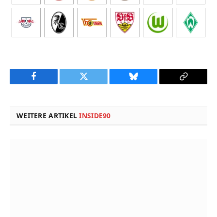
Facebook
Twitter
Bluesky
Copy
Link
WEITERE ARTIKEL
INSIDE90