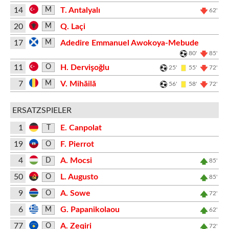
14
T. Antalyalı
M
62'
20
Q. Laçi
M
17
Adedire Emmanuel Awokoya-Mebude
M
80'
85'
11
H. Dervişoğlu
O
25'
55'
72'
7
V. Mihăilă
M
56'
58'
72'
ERSATZSPIELER
1
E. Canpolat
T
19
F. Pierrot
O
4
A. Mocsi
D
85'
50
L. Augusto
O
85'
9
A. Sowe
O
72'
6
G. Papanikolaou
M
62'
77
A. Zeqiri
O
72'