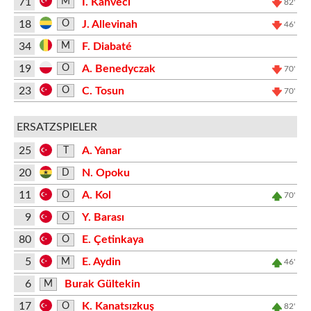
71
İ. Kahveci
M
82'
18
J. Allevinah
O
46'
34
F. Diabaté
M
19
A. Benedyczak
O
70'
23
C. Tosun
O
70'
ERSATZSPIELER
25
A. Yanar
T
20
N. Opoku
D
11
A. Kol
O
70'
9
Y. Barası
O
80
E. Çetinkaya
O
5
E. Aydin
M
46'
6
Burak Gültekin
M
17
K. Kanatsızkuş
O
82'