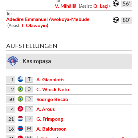
Tor
56'
V. Mihăilă
(
Q. Laçi
)
Assist:
Tor
Adedire Emmanuel Awokoya-Mebude
80'
(
I. Olawoyin
)
Assist:
AUFSTELLUNGEN
Kasımpaşa
1
A. Gianniotis
T
2
C. Winck Neto
D
50
Rodrigo Becão
D
4
A. Arous
D
21
G. Frimpong
D
16
A. Baldursson
M