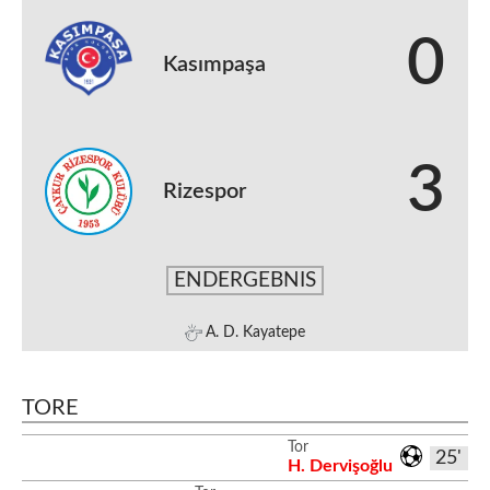
0
Kasımpaşa
3
Rizespor
ENDERGEBNIS
A. D. Kayatepe
TORE
Tor
25'
H. Dervişoğlu