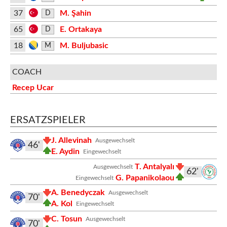
37
M. Şahin
D
65
E. Ortakaya
D
18
M. Buljubasic
M
COACH
Recep Ucar
ERSATZSPIELER
J. Allevinah
Ausgewechselt
46'
E. Aydin
Eingewechselt
T. Antalyalı
Ausgewechselt
62'
G. Papanikolaou
Eingewechselt
A. Benedyczak
Ausgewechselt
70'
A. Kol
Eingewechselt
C. Tosun
Ausgewechselt
70'