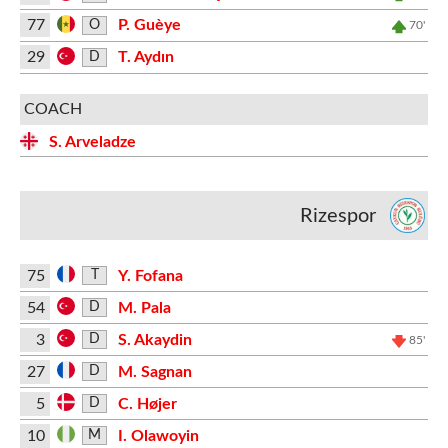
77
P. Guèye
O
70'
29
T. Aydın
D
COACH
S. Arveladze
Rizespor
75
Y. Fofana
T
54
M. Pala
D
3
S. Akaydin
D
85'
27
M. Sagnan
D
5
C. Højer
D
10
I. Olawoyin
M