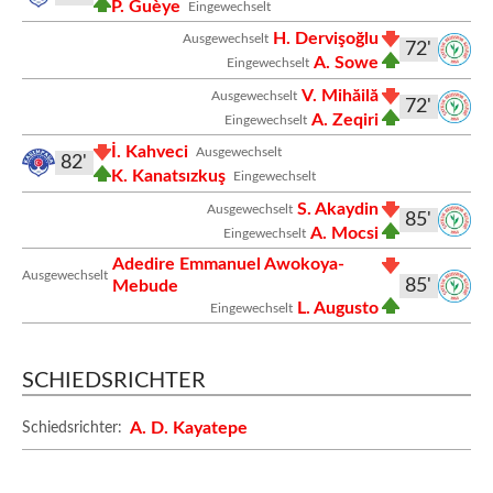
P. Guèye
Eingewechselt
H. Dervişoğlu
Ausgewechselt
72'
A. Sowe
Eingewechselt
V. Mihăilă
Ausgewechselt
72'
A. Zeqiri
Eingewechselt
İ. Kahveci
Ausgewechselt
82'
K. Kanatsızkuş
Eingewechselt
S. Akaydin
Ausgewechselt
85'
A. Mocsi
Eingewechselt
Adedire Emmanuel Awokoya-
Ausgewechselt
85'
Mebude
L. Augusto
Eingewechselt
SCHIEDSRICHTER
A. D. Kayatepe
Schiedsrichter: