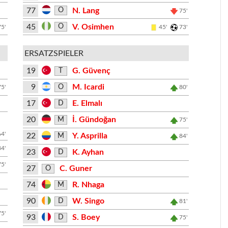
77
N. Lang
O
75'
45
V. Osimhen
O
75'
45'
73'
ERSATZSPIELER
19
G. Güvenç
T
9
M. Icardi
O
75'
80'
17
E. Elmalı
D
20
İ. Gündoğan
M
75'
64'
22
Y. Asprilla
M
84'
84'
23
K. Ayhan
D
75'
27
C. Guner
O
74
R. Nhaga
M
90
W. Singo
D
81'
75'
93
S. Boey
D
75'