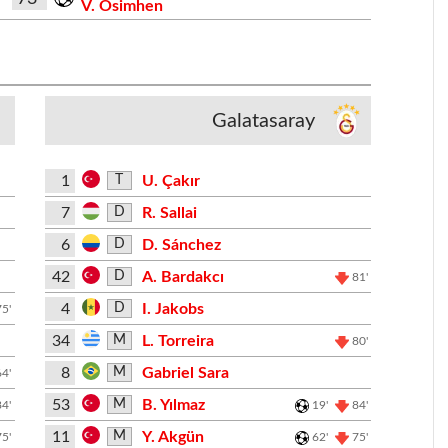
V. Osimhen
Galatasaray
1
U. Çakır
T
7
R. Sallai
D
6
D. Sánchez
D
42
A. Bardakcı
D
81'
4
I. Jakobs
D
75'
34
L. Torreira
M
80'
8
Gabriel Sara
M
64'
53
B. Yılmaz
M
84'
19'
84'
11
Y. Akgün
M
75'
62'
75'