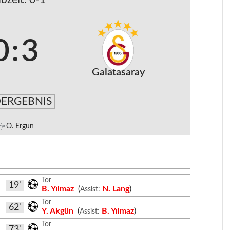
0
:
3
Galatasaray
ERGEBNIS
O. Ergun
Tor
19'
B. Yılmaz
(
N. Lang
)
Assist:
Tor
62'
Y. Akgün
(
B. Yılmaz
)
Assist:
Tor
73'