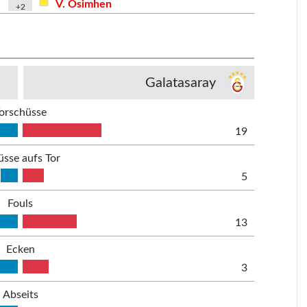
V. Osimhen
+2
Galatasaray
orschüsse
19
üsse aufs Tor
5
Fouls
13
Ecken
3
Abseits