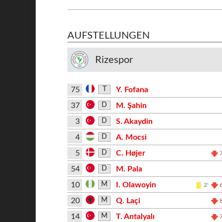
AUFSTELLUNGEN
Rizespor
75
Y. Fofana
T
37
M. Şahin
D
3
S. Akaydin
D
4
A. Mocsi
D
5
C. Højer
D
54
M. Pala
D
10
I. Olawoyin
M
2'
20
Q. Laçi
M
14
T. Antalyalı
M