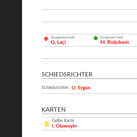
Ausgewechselt
Eingewechselt
Q. Laçi
M. Buljubasic
SCHIEDSRICHTER
O. Ergun
Schiedsrichter:
KARTEN
Gelbe Karte
I. Olawoyin