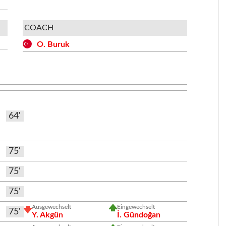
COACH
O. Buruk
64'
75'
75'
75'
Ausgewechselt
Eingewechselt
75'
Y. Akgün
İ. Gündoğan