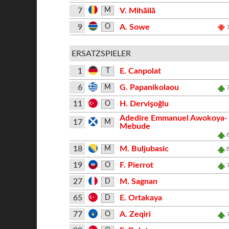
7
V. Mihăilă
M
9
A. Sowe
O
ERSATZSPIELER
1
E. Canpolat
T
6
G. Papanikolaou
M
11
H. Dervişoğlu
O
Adedire Emmanuel Awokoya-
17
M
Mebude
18
M. Buljubasic
M
19
F. Pierrot
O
27
M. Sagnan
D
65
E. Ortakaya
D
77
A. Zeqiri
O