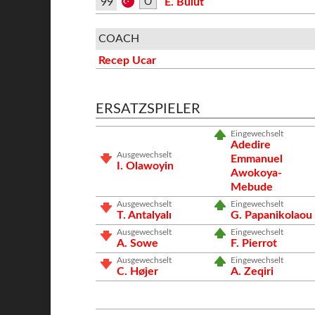
99
E. Bulut
O
COACH
Recep Ucar
ERSATZSPIELER
Eingewechselt
Adedire
Ausgewechselt
Emmanuel
I. Olawoyin
Awokoya-
Mebude
Ausgewechselt
Eingewechselt
T. Antalyalı
G. Papanikolaou
Ausgewechselt
Eingewechselt
A. Sowe
F. Pierrot
Ausgewechselt
Eingewechselt
C. Højer
A. Zeqiri