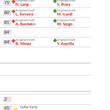
Ausgewechselt
Eingewechselt
75'
N. Lang
S. Boey
Ausgewechselt
Eingewechselt
80'
L. Torreira
M. Icardi
Ausgewechselt
Eingewechselt
81'
A. Bardakcı
W. Singo
84'
Ausgewechselt
Eingewechselt
84'
B. Yılmaz
Y. Asprilla
2'
Gelbe Karte
45'