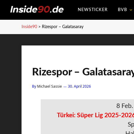
NEWSTICKER
BVB
Inside90
>
Rizespor – Galatasaray
Rizespor – Galatasara
By
Michael Sassie
30. April 2026
8 Feb
Türkei: Süper Lig 2025-2026
Sp
Hal