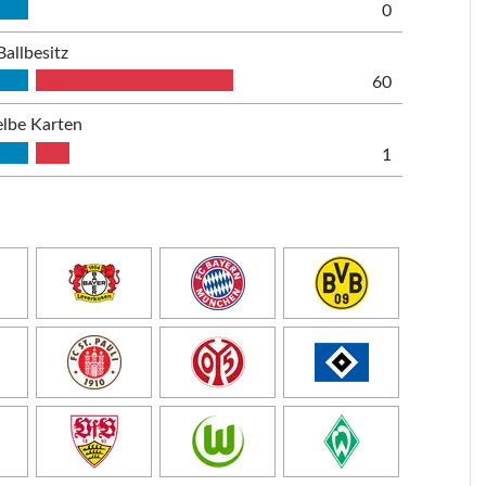
0
Ballbesitz
60
lbe Karten
1