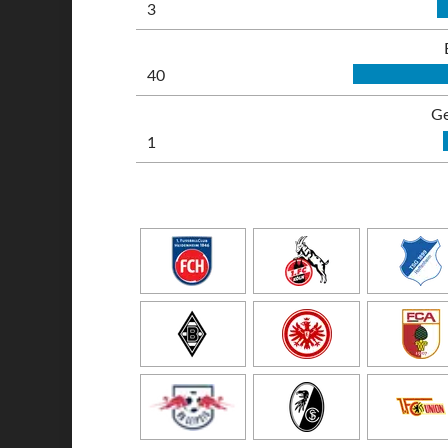
3
40
Ge
1