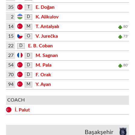
35
E. Doğan
T
2
K. Alikulov
D
14
T. Antalyalı
M
80'
15
V. Jurečka
O
73'
22
E. B. Coban
D
27
M. Sagnan
D
54
M. Pala
D
80'
70
F. Orak
D
94
Y. Ayan
M
COACH
İ. Palut
Başakşehir