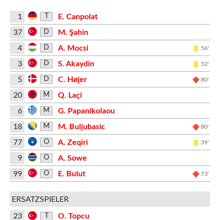
1
E. Canpolat
T
37
M. Şahin
D
4
A. Mocsi
D
56'
3
S. Akaydin
D
52'
5
C. Højer
D
80'
20
Q. Laçi
M
6
G. Papanikolaou
M
18
M. Buljubasic
M
80'
77
A. Zeqiri
O
39'
9
A. Sowe
O
99
E. Bulut
O
73'
ERSATZSPIELER
23
O. Topcu
T