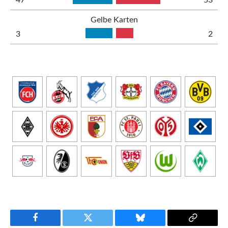
47
53
Gelbe Karten
3
2
Facebook
Twitter
Bluesky
Copy