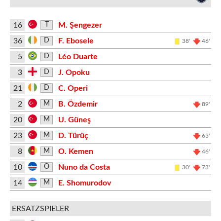
16
M. Şengezer
T
36
F. Ebosele
D
38'
46'
5
Léo Duarte
D
3
J. Opoku
D
21
C. Operi
D
2
B. Özdemir
M
89'
20
U. Güneş
M
23
D. Türüç
M
63'
8
O. Kemen
M
46'
10
Nuno da Costa
O
30'
73'
14
E. Shomurodov
M
ERSATZSPIELER