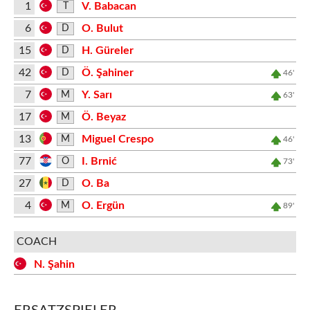
1
V. Babacan
T
6
O. Bulut
D
15
H. Güreler
D
42
Ö. Şahiner
D
46'
7
Y. Sarı
M
63'
17
Ö. Beyaz
M
13
Miguel Crespo
M
46'
77
I. Brnić
O
73'
27
O. Ba
D
4
O. Ergün
M
89'
COACH
N. Şahin