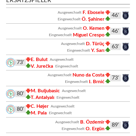
ERSATZSPIELER
F. Ebosele
Ausgewechselt
46'
Ö. Şahiner
Eingewechselt
O. Kemen
Ausgewechselt
46'
Miguel Crespo
Eingewechselt
D. Türüç
Ausgewechselt
63'
Y. Sarı
Eingewechselt
E. Bulut
Ausgewechselt
73'
V. Jurečka
Eingewechselt
Nuno da Costa
Ausgewechselt
73'
I. Brnić
Eingewechselt
M. Buljubasic
Ausgewechselt
80'
T. Antalyalı
Eingewechselt
C. Højer
Ausgewechselt
80'
M. Pala
Eingewechselt
B. Özdemir
Ausgewechselt
89'
O. Ergün
Eingewechselt