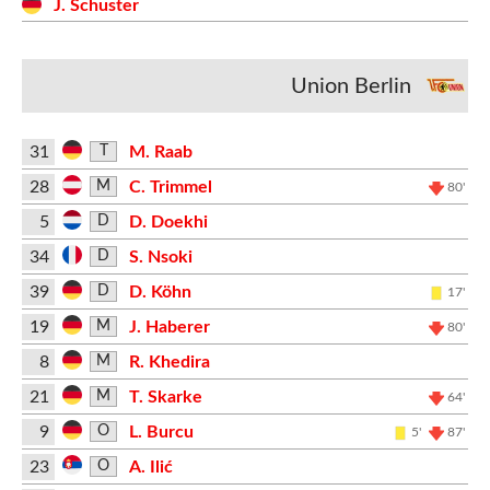
J. Schuster
Union Berlin
31
M. Raab
T
28
C. Trimmel
M
80'
5
D. Doekhi
D
34
S. Nsoki
D
39
D. Köhn
D
17'
19
J. Haberer
M
80'
8
R. Khedira
M
21
T. Skarke
M
64'
9
L. Burcu
O
5'
87'
23
A. Ilić
O