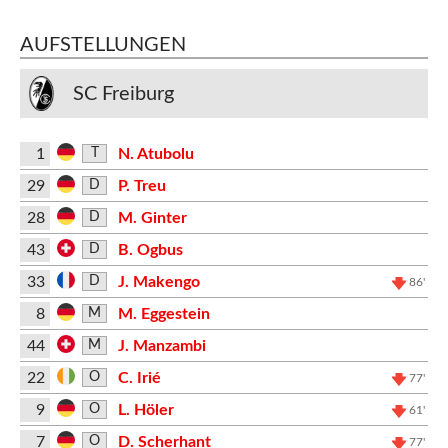
AUFSTELLUNGEN
SC Freiburg
1
N. Atubolu
T
29
P. Treu
D
28
M. Ginter
D
43
B. Ogbus
D
33
J. Makengo
D
86'
8
M. Eggestein
M
44
J. Manzambi
M
22
C. Irié
O
77'
9
L. Höler
O
61'
7
D. Scherhant
O
77'