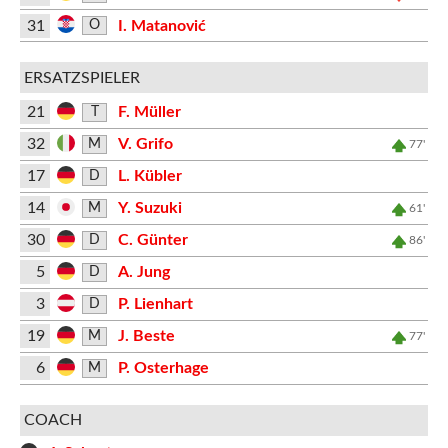
31
I. Matanović
O
ERSATZSPIELER
21
F. Müller
T
32
V. Grifo
M
77'
17
L. Kübler
D
14
Y. Suzuki
M
61'
30
C. Günter
D
86'
5
A. Jung
D
3
P. Lienhart
D
19
J. Beste
M
77'
6
P. Osterhage
M
COACH