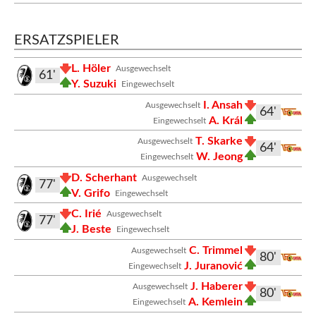
ERSATZSPIELER
L. Höler
Ausgewechselt
61'
Y. Suzuki
Eingewechselt
I. Ansah
Ausgewechselt
64'
A. Král
Eingewechselt
T. Skarke
Ausgewechselt
64'
W. Jeong
Eingewechselt
D. Scherhant
Ausgewechselt
77'
V. Grifo
Eingewechselt
C. Irié
Ausgewechselt
77'
J. Beste
Eingewechselt
C. Trimmel
Ausgewechselt
80'
J. Juranović
Eingewechselt
J. Haberer
Ausgewechselt
80'
A. Kemlein
Eingewechselt