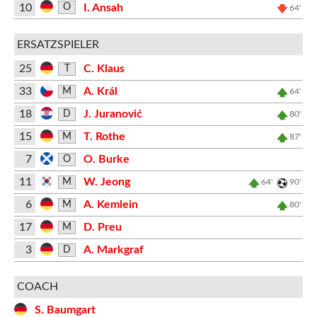
10
I. Ansah
O
64'
ERSATZSPIELER
25
C. Klaus
T
33
A. Král
M
64'
18
J. Juranović
D
80'
15
T. Rothe
M
87'
7
O. Burke
O
11
W. Jeong
M
64'
90'
6
A. Kemlein
M
80'
17
D. Preu
M
3
A. Markgraf
D
COACH
S. Baumgart