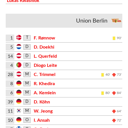
Lukas Kwasniok
Union Berlin
1
F. Rønnow
T
90'
5
D. Doekhi
D
14
L. Querfeld
D
4
Diogo Leite
D
28
C. Trimmel
M
40'
73'
8
R. Khedira
M
6
A. Kemlein
M
80'
84'
39
D. Köhn
D
11
W. Jeong
M
64'
10
I. Ansah
O
72'