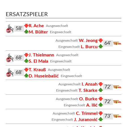
ERSATZSPIELER
R. Ache
Ausgewechselt
58'
M. Bülter
Eingewechselt
W. Jeong
Ausgewechselt
64'
L. Burcu
Eingewechselt
J. Thielmann
Ausgewechselt
68'
S. El Mala
Eingewechselt
T. Krauß
Ausgewechselt
68'
D. Huseinbašić
Eingewechselt
I. Ansah
Ausgewechselt
72'
T. Skarke
Eingewechselt
O. Burke
Ausgewechselt
72'
A. Ilić
Eingewechselt
C. Trimmel
Ausgewechselt
73'
J. Juranović
Eingewechselt