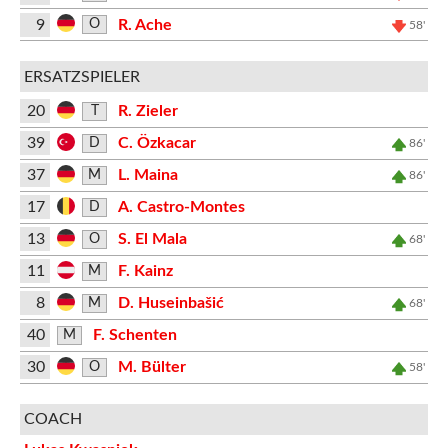
9
R. Ache
O
58'
ERSATZSPIELER
20
R. Zieler
T
39
C. Özkacar
D
86'
37
L. Maina
M
86'
17
A. Castro-Montes
D
13
S. El Mala
O
68'
11
F. Kainz
M
8
D. Huseinbašić
M
68'
40
F. Schenten
M
30
M. Bülter
O
58'
COACH