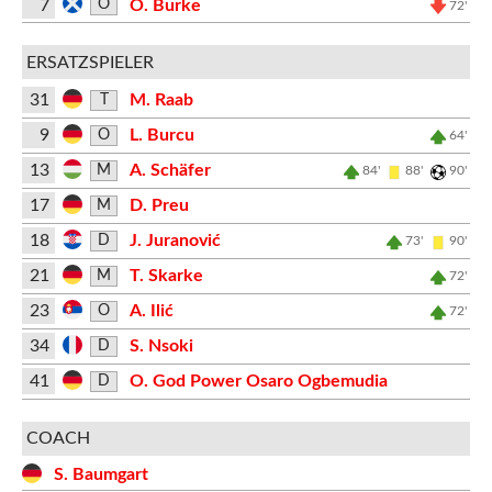
7
O. Burke
O
72'
ERSATZSPIELER
31
M. Raab
T
9
L. Burcu
O
64'
13
A. Schäfer
M
84'
88'
90'
17
D. Preu
M
18
J. Juranović
D
73'
90'
21
T. Skarke
M
72'
23
A. Ilić
O
72'
34
S. Nsoki
D
41
O. God Power Osaro Ogbemudia
D
COACH
S. Baumgart