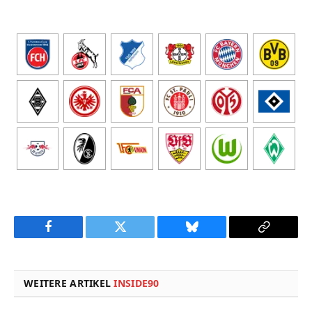
Facebook
Twitter
Bluesky
Copy
Link
WEITERE ARTIKEL
INSIDE90