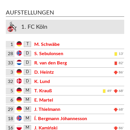
AUFSTELLUNGEN
1. FC Köln
1
M. Schwäbe
T
28
S. Sebulonsen
D
13'
33
R. van den Berg
D
82'
3
D. Heintz
D
86'
32
K. Lund
D
5
T. Krauß
M
49'
68'
6
E. Martel
M
29
J. Thielmann
M
68'
18
Í. Bergmann Jóhannesson
M
16
J. Kamiński
M
86'