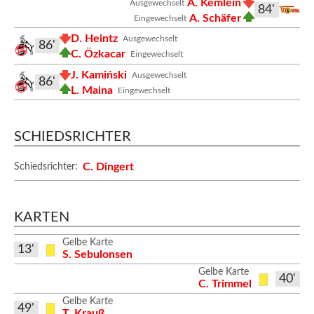
A. Kemlein
Ausgewechselt
84'
A. Schäfer
Eingewechselt
D. Heintz
Ausgewechselt
86'
C. Özkacar
Eingewechselt
J. Kamiński
Ausgewechselt
86'
L. Maina
Eingewechselt
SCHIEDSRICHTER
C. Dingert
Schiedsrichter:
KARTEN
Gelbe Karte
13'
S. Sebulonsen
Gelbe Karte
40'
C. Trimmel
Gelbe Karte
49'
T. Krauß