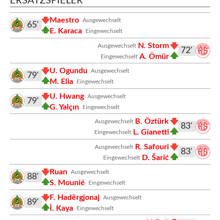
ERSATZSPIELER
Maestro
Ausgewechselt
65'
E. Karaca
Eingewechselt
N. Storm
Ausgewechselt
72'
A. Ömür
Eingewechselt
U. Ogundu
Ausgewechselt
79'
M. Elia
Eingewechselt
U. Hwang
Ausgewechselt
79'
G. Yalçın
Eingewechselt
B. Öztürk
Ausgewechselt
83'
L. Gianetti
Eingewechselt
R. Safouri
Ausgewechselt
83'
D. Šarić
Eingewechselt
Ruan
Ausgewechselt
88'
S. Mounié
Eingewechselt
F. Hadërgjonaj
Ausgewechselt
89'
İ. Kaya
Eingewechselt