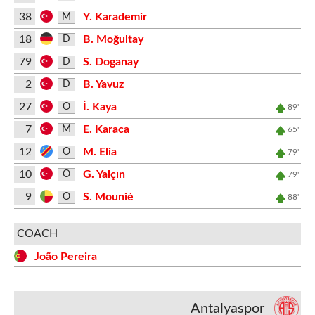
38
Y. Karademir
M
18
B. Moğultay
D
79
S. Doganay
D
2
B. Yavuz
D
27
İ. Kaya
O
89'
7
E. Karaca
M
65'
12
M. Elia
O
79'
10
G. Yalçın
O
79'
9
S. Mounié
O
88'
COACH
João Pereira
Antalyaspor