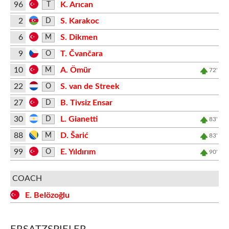
96
K. Arıcan
T
2
S. Karakoc
D
6
S. Dikmen
M
9
T. Čvančara
O
10
A. Ömür
M
72'
22
S. van de Streek
O
27
B. Tivsiz Ensar
D
30
L. Gianetti
D
83'
88
D. Šarić
M
83'
99
E. Yıldırım
O
90'
COACH
E. Belözoğlu