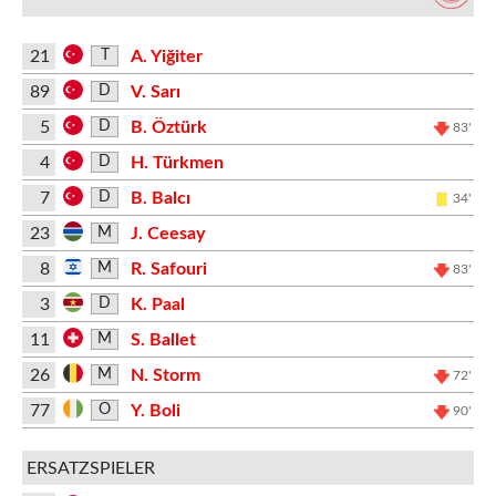
21
A. Yiğiter
T
89
V. Sarı
D
5
B. Öztürk
D
83'
4
H. Türkmen
D
7
B. Balcı
D
34'
23
J. Ceesay
M
8
R. Safouri
M
83'
3
K. Paal
D
11
S. Ballet
M
26
N. Storm
M
72'
77
Y. Boli
O
90'
ERSATZSPIELER