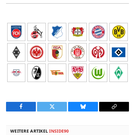
Facebook
Twitter
Bluesky
Copy
Link
WEITERE ARTIKEL
INSIDE90