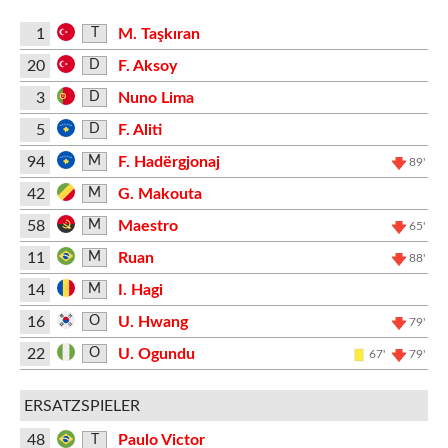
1
M. Taşkıran
T
20
F. Aksoy
D
3
Nuno Lima
D
5
F. Aliti
D
94
F. Hadërgjonaj
M
89'
42
G. Makouta
M
58
Maestro
M
65'
11
Ruan
M
88'
14
I. Hagi
M
16
U. Hwang
O
79'
22
U. Ogundu
O
67'
79'
ERSATZSPIELER
48
Paulo Victor
T