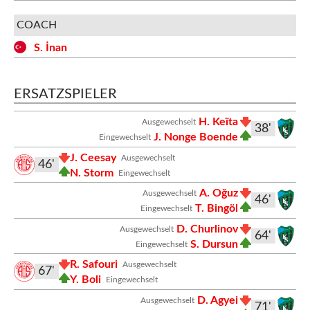
COACH
S. İnan
ERSATZSPIELER
H. Keïta
Ausgewechselt
38'
J. Nonge Boende
Eingewechselt
J. Ceesay
Ausgewechselt
46'
N. Storm
Eingewechselt
A. Oğuz
Ausgewechselt
46'
T. Bingöl
Eingewechselt
D. Churlinov
Ausgewechselt
64'
S. Dursun
Eingewechselt
R. Safouri
Ausgewechselt
67'
Y. Boli
Eingewechselt
D. Agyei
Ausgewechselt
71'