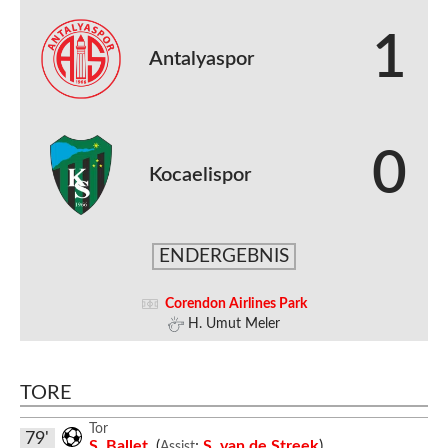
1
Antalyaspor
0
Kocaelispor
ENDERGEBNIS
Corendon Airlines Park
H. Umut Meler
TORE
Tor
79'
S. Ballet
(
:
S. van de Streek
)
Assist