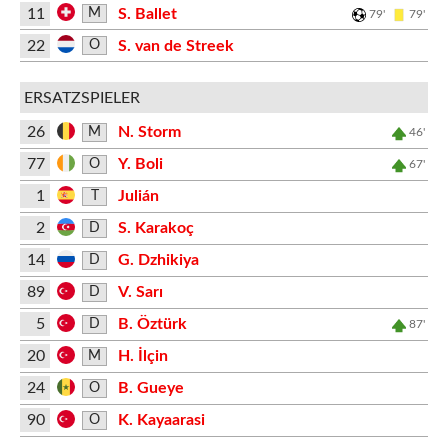
11
S. Ballet
M
79'
79'
22
S. van de Streek
O
ERSATZSPIELER
26
N. Storm
M
46'
77
Y. Boli
O
67'
1
Julián
T
2
S. Karakoç
D
14
G. Dzhikiya
D
89
V. Sarı
D
5
B. Öztürk
D
87'
20
H. İlçin
M
24
B. Gueye
O
90
K. Kayaarasi
O