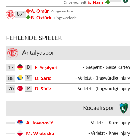
E. Narin
Eingewechselt
A. Ömür
Ausgewechselt
87'
B. Öztürk
Eingewechselt
FEHLENDE SPIELER
Antalyaspor
17
E. Yeşilyurt
D
- Gesperrt - Gelbe Karten
88
D. Šarić
M
- Verletzt - (fragwürdig) Injury
70
D. Sinik
M
- Verletzt - (fragwürdig) Injury
Kocaelispor
A. Jovanović
- Verletzt - Knee Injury
M. Wieteska
- Verletzt - Knee Injury