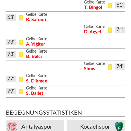
Gelbe Karte
61'
T. Bingöl
Gelbe Karte
63'
R. Safouri
Gelbe Karte
71'
D. Agyei
Gelbe Karte
73'
A. Yiğiter
Gelbe Karte
73'
B. Balcı
Gelbe Karte
74'
Show
Gelbe Karte
77'
S. Dikmen
Gelbe Karte
79'
S. Ballet
BEGEGNUNGSSTATISTIKEN
Antalyaspor
Kocaelispor