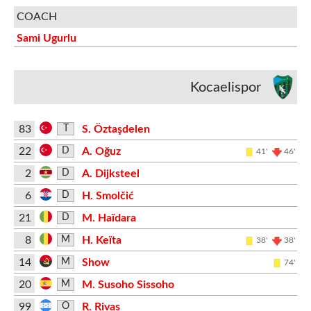
COACH
Sami Ugurlu
Kocaelispor
83
S. Öztaşdelen
T
22
A. Oğuz
D
41'
46'
2
A. Dijksteel
D
6
H. Smolčić
D
21
M. Haïdara
D
8
H. Keïta
M
38'
38'
14
Show
M
74'
20
M. Susoho Sissoho
M
99
R. Rivas
O