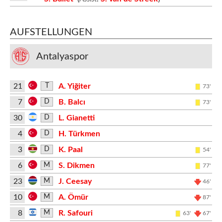
AUFSTELLUNGEN
Antalyaspor
21
A. Yiğiter
T
73'
7
B. Balcı
D
73'
30
L. Gianetti
D
4
H. Türkmen
D
3
K. Paal
D
54'
6
S. Dikmen
M
77'
23
J. Ceesay
M
46'
10
A. Ömür
M
87'
8
R. Safouri
M
63'
67'