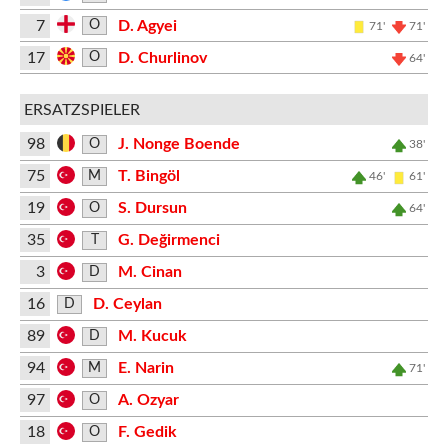
7
D. Agyei
O
71'
71'
17
D. Churlinov
O
64'
ERSATZSPIELER
98
J. Nonge Boende
O
38'
75
T. Bingöl
M
46'
61'
19
S. Dursun
O
64'
35
G. Değirmenci
T
3
M. Cinan
D
16
D. Ceylan
D
89
M. Kucuk
D
94
E. Narin
M
71'
97
A. Ozyar
O
18
F. Gedik
O