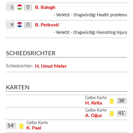
5
B. Balogh
D
- Verletzt - (fragwürdig) Health problems
9
B. Petković
O
- Verletzt - (fragwürdig) Hamstring Injury
SCHIEDSRICHTER
H. Umut Meler
Schiedsrichter:
KARTEN
Gelbe Karte
38'
H. Keïta
Gelbe Karte
41'
A. Oğuz
Gelbe Karte
54'
K. Paal