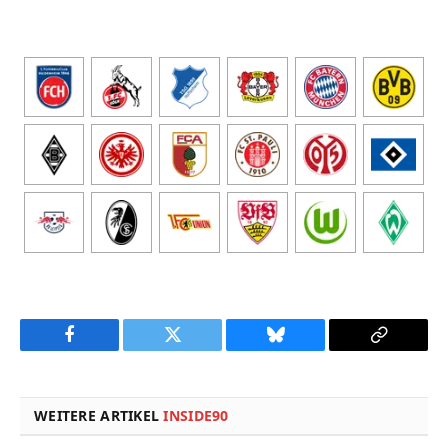
Facebook
Twitter
Bluesky
Copy
Link
WEITERE ARTIKEL
INSIDE90