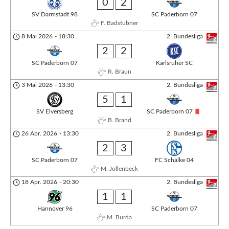
0
2
SV Darmstadt 98
SC Paderborn 07
F. Badstubner
8 Mai 2026
-
18:30
2. Bundesliga
2
2
SC Paderborn 07
Karlsruher SC
R. Braun
3 Mai 2026
-
13:30
2. Bundesliga
5
1
SV Elversberg
SC Paderborn 07
B. Brand
26 Apr. 2026
-
13:30
2. Bundesliga
2
3
SC Paderborn 07
FC Schalke 04
M. Jollenbeck
18 Apr. 2026
-
20:30
2. Bundesliga
1
1
Hannover 96
SC Paderborn 07
M. Burda