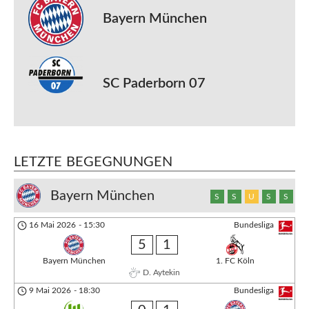
Bayern München
SC Paderborn 07
LETZTE BEGEGNUNGEN
Bayern München
S
S
U
S
S
16 Mai 2026
-
15:30
Bundesliga
5
1
Bayern München
1. FC Köln
D. Aytekin
9 Mai 2026
-
18:30
Bundesliga