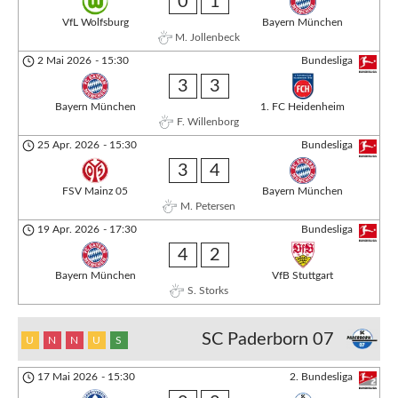
0
1
VfL Wolfsburg
Bayern München
M. Jollenbeck
2 Mai 2026
-
15:30
Bundesliga
3
3
Bayern München
1. FC Heidenheim
F. Willenborg
25 Apr. 2026
-
15:30
Bundesliga
3
4
FSV Mainz 05
Bayern München
M. Petersen
19 Apr. 2026
-
17:30
Bundesliga
4
2
Bayern München
VfB Stuttgart
S. Storks
SC Paderborn 07
U
N
N
U
S
17 Mai 2026
-
15:30
2. Bundesliga