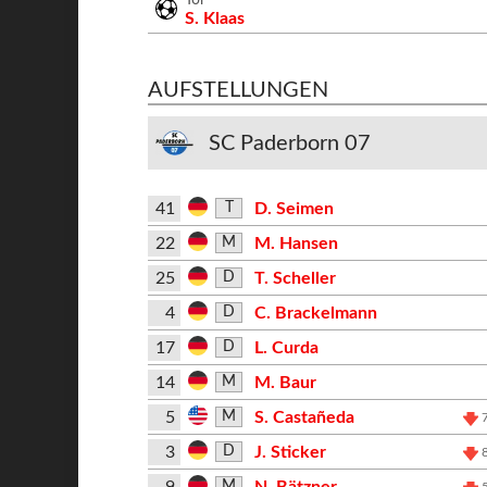
S. Klaas
AUFSTELLUNGEN
SC Paderborn 07
41
D. Seimen
T
22
M. Hansen
M
25
T. Scheller
D
4
C. Brackelmann
D
17
L. Curda
D
14
M. Baur
M
5
S. Castañeda
M
3
J. Sticker
D
9
N. Bätzner
M