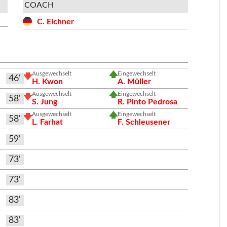
COACH
C. Eichner
Ausgewechselt
Eingewechselt
46'
H. Kwon
A. Müller
Ausgewechselt
Eingewechselt
58'
S. Jung
R. Pinto Pedrosa
Ausgewechselt
Eingewechselt
58'
L. Farhat
F. Schleusener
59'
73'
73'
83'
83'