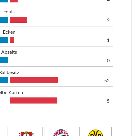
4
Fouls
9
Ecken
1
Abseits
0
Ballbesitz
52
lbe Karten
5