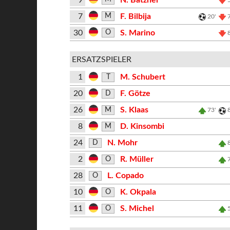
7
F. Bilbija
M
20'
30
S. Marino
O
ERSATZSPIELER
1
M. Schubert
T
20
F. Götze
D
26
S. Klaas
M
73'
8
D. Kinsombi
M
24
N. Mohr
D
2
R. Müller
O
28
L. Copado
O
10
K. Okpala
O
11
S. Michel
O