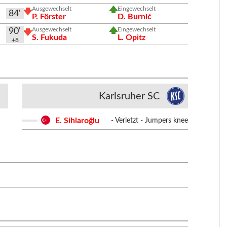
Ausgewechselt
Eingewechselt
84'
P. Förster
D. Burnić
Ausgewechselt
Eingewechselt
90'
S. Fukuda
L. Opitz
+8
Karlsruher SC
E. Sihlaroğlu
- Verletzt - Jumpers knee