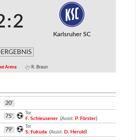
2
:
2
Karlsruher SC
ERGEBNIS
xe Arena
R. Braun
20'
Tor
75'
F. Schleusener
(
P. Förster
)
Assist:
Tor
79'
S. Fukuda
(
D. Herold
)
Assist: