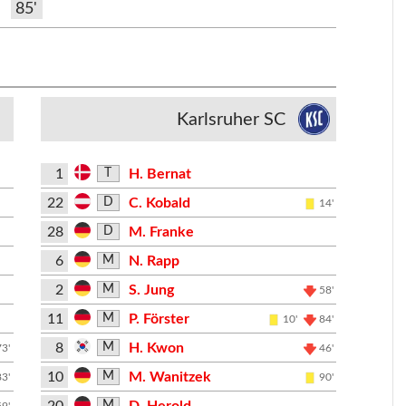
85'
Karlsruher SC
1
H. Bernat
T
22
C. Kobald
D
14'
28
M. Franke
D
6
N. Rapp
M
2
S. Jung
M
58'
11
P. Förster
M
10'
84'
8
H. Kwon
M
73'
46'
10
M. Wanitzek
M
83'
90'
20
D. Herold
M
59'