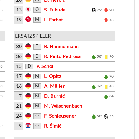
13
S. Fukuda
O
73'
79'
90'
19
L. Farhat
M
83'
58'
ERSATZSPIELER
30
R. Himmelmann
T
36
R. Pinto Pedrosa
D
58'
90'
15
P. Scholl
D
85'
17
L. Opitz
M
90'
16
A. Müller
M
83'
46'
48'
7
D. Burnić
M
73'
84'
21
M. Wäschenbach
M
24
F. Schleusener
O
58'
75'
9
R. Šimić
O
59'