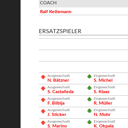
COACH
Ralf Kettemann
ERSATZSPIELER
Ausgewechselt
Eingewechselt
N. Bätzner
S. Michel
Ausgewechselt
Eingewechselt
S. Castañeda
S. Klaas
Ausgewechselt
Eingewechselt
F. Bilbija
R. Müller
Ausgewechselt
Eingewechselt
J. Sticker
N. Mohr
Ausgewechselt
Eingewechselt
S. Marino
K. Okpala