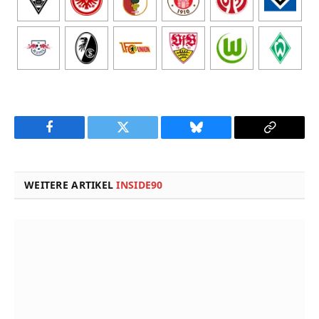
Facebook
Twitter
Bluesky
Copy
Link
WEITERE ARTIKEL
INSIDE90