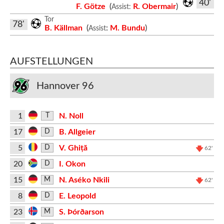
40'
F. Götze
(
R. Obermair
)
Assist:
Tor
78'
B. Källman
(
:
M. Bundu
)
Assist
AUFSTELLUNGEN
Hannover 96
1
N. Noll
T
17
B. Allgeier
D
5
V. Ghiță
D
62'
20
I. Okon
D
15
N. Aséko Nkili
M
62'
8
E. Leopold
D
23
S. Þórðarson
M