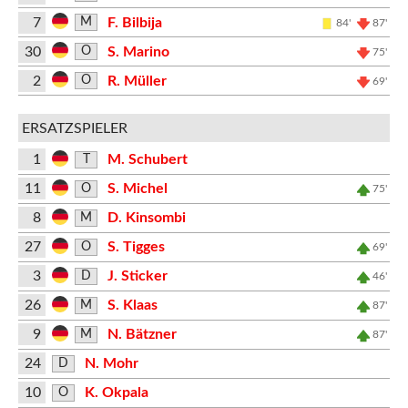
7
F. Bilbija
M
84'
87'
30
S. Marino
O
75'
2
R. Müller
O
69'
ERSATZSPIELER
1
M. Schubert
T
11
S. Michel
O
75'
8
D. Kinsombi
M
27
S. Tigges
O
69'
3
J. Sticker
D
46'
26
S. Klaas
M
87'
9
N. Bätzner
M
87'
24
N. Mohr
D
10
K. Okpala
O