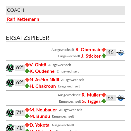
COACH
Ralf Kettemann
ERSATZSPIELER
R. Obermair
Ausgewechselt
46'
J. Sticker
Eingewechselt
V. Ghiță
Ausgewechselt
62'
K. Oudenne
Eingewechselt
N. Aséko Nkili
Ausgewechselt
62'
H. Chakroun
Eingewechselt
R. Müller
Ausgewechselt
69'
S. Tigges
Eingewechselt
M. Neubauer
Ausgewechselt
71'
M. Bundu
Eingewechselt
D. Yokota
Ausgewechselt
71'