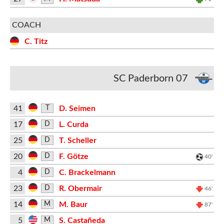
COACH
C. Titz
SC Paderborn 07
41
D. Seimen
T
17
L. Curda
D
25
T. Scheller
D
20
F. Götze
D
40'
4
C. Brackelmann
D
23
R. Obermair
D
46'
14
M. Baur
M
87'
5
S. Castañeda
M