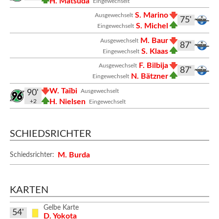
H. Matsuda
Eingewechselt
S. Marino
Ausgewechselt
75'
S. Michel
Eingewechselt
M. Baur
Ausgewechselt
87'
S. Klaas
Eingewechselt
F. Bilbija
Ausgewechselt
87'
N. Bätzner
Eingewechselt
W. Taïbi
Ausgewechselt
90'
H. Nielsen
+2
Eingewechselt
SCHIEDSRICHTER
M. Burda
Schiedsrichter:
KARTEN
Gelbe Karte
54'
D. Yokota