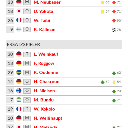
33
M. Neubauer
M
66'
71'
18
D. Yokota
O
54'
71'
26
W. Taïbi
O
90'
9
B. Källman
O
78'
ERSATZSPIELER
30
L. Weinkauf
T
13
F. Roggow
M
29
K. Oudenne
M
62'
14
H. Chakroun
O
62'
84'
16
H. Nielsen
O
90'
7
M. Bundu
O
71'
19
W. Kokolo
D
10
N. Weißhaupt
M
27
H. Matsuda
M
71'