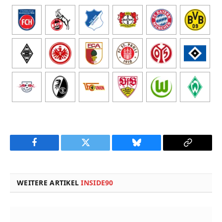
Facebook
Twitter
Bluesky
Copy
Link
WEITERE ARTIKEL
INSIDE90