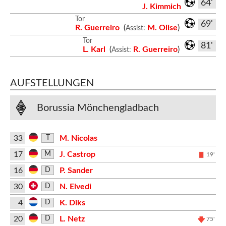
64'
J. Kimmich
Tor
69'
R. Guerreiro
(
M. Olise
)
Assist:
Tor
81'
L. Karl
(
R. Guerreiro
)
Assist:
AUFSTELLUNGEN
Borussia Mönchengladbach
33
M. Nicolas
T
17
J. Castrop
M
19'
16
P. Sander
D
30
N. Elvedi
D
4
K. Diks
D
20
L. Netz
D
75'