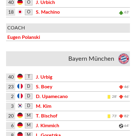
40
J. Urbich
O
18
S. Machino
O
63'
COACH
Eugen Polanski
Bayern München
40
J. Urbig
T
23
S. Boey
D
46'
2
D. Upamecano
D
28'
46'
3
M. Kim
D
20
T. Bischof
M
73'
82'
6
J. Kimmich
M
64'
8
L. Goretzka
M