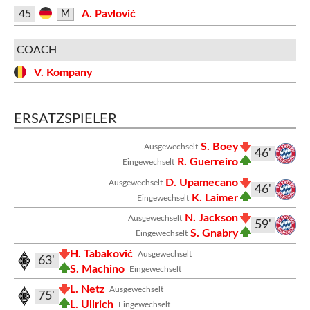
45
A. Pavlović
M
COACH
V. Kompany
ERSATZSPIELER
S. Boey
Ausgewechselt
46'
R. Guerreiro
Eingewechselt
D. Upamecano
Ausgewechselt
46'
K. Laimer
Eingewechselt
N. Jackson
Ausgewechselt
59'
S. Gnabry
Eingewechselt
H. Tabaković
Ausgewechselt
63'
S. Machino
Eingewechselt
L. Netz
Ausgewechselt
75'
L. Ullrich
Eingewechselt