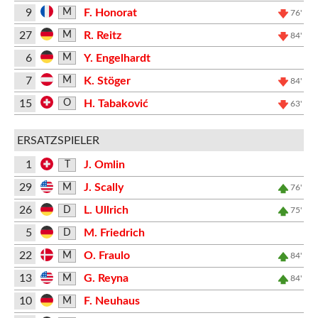
9
F. Honorat
M
76'
27
R. Reitz
M
84'
6
Y. Engelhardt
M
7
K. Stöger
M
84'
15
H. Tabaković
O
63'
ERSATZSPIELER
1
J. Omlin
T
29
J. Scally
M
76'
26
L. Ullrich
D
75'
5
M. Friedrich
D
22
O. Fraulo
M
84'
13
G. Reyna
M
84'
10
F. Neuhaus
M