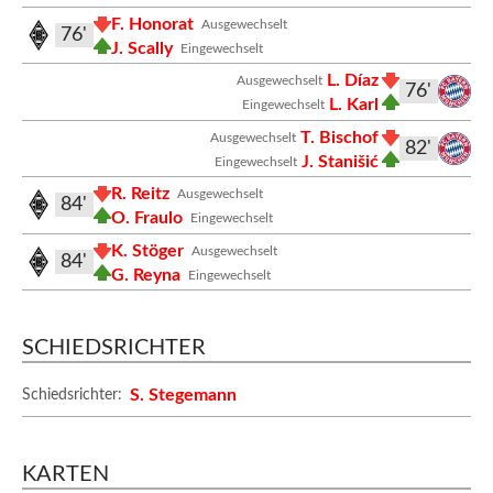
F. Honorat
Ausgewechselt
76'
J. Scally
Eingewechselt
L. Díaz
Ausgewechselt
76'
L. Karl
Eingewechselt
T. Bischof
Ausgewechselt
82'
J. Stanišić
Eingewechselt
R. Reitz
Ausgewechselt
84'
O. Fraulo
Eingewechselt
K. Stöger
Ausgewechselt
84'
G. Reyna
Eingewechselt
SCHIEDSRICHTER
S. Stegemann
Schiedsrichter:
KARTEN