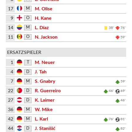
17
M. Olise
M
9
H. Kane
O
14
L. Díaz
M
38'
76'
11
N. Jackson
O
59'
ERSATZSPIELER
1
M. Neuer
T
4
J. Tah
D
7
S. Gnabry
M
59'
22
R. Guerreiro
D
46'
69'
27
K. Laimer
D
46'
36
W. Mike
M
42
L. Karl
M
76'
81'
44
J. Stanišić
D
82'