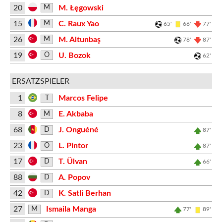
20
M. Łęgowski
M
15
C. Raux Yao
M
65'
66'
77'
26
M. Altunbaş
M
78'
87'
19
U. Bozok
O
62'
ERSATZSPIELER
1
Marcos Felipe
T
8
E. Akbaba
M
68
J. Onguéné
D
87'
23
L. Pintor
O
87'
17
T. Ülvan
D
66'
88
A. Popov
D
42
K. Satli Berhan
D
27
Ismaila Manga
M
77'
89'