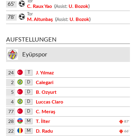
Tor
65'
C. Raux Yao
(
:
U. Bozok
)
Assist
Tor
78'
M. Altunbaş
(
:
U. Bozok
)
Assist
AUFSTELLUNGEN
Eyüpspor
24
J. Yılmaz
T
2
Calegari
D
5
B. Ozyurt
D
4
Luccas Claro
D
77
C. Meraş
D
28
T. İlter
M
87'
22
D. Radu
M
66'