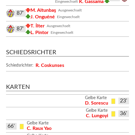
K. Gassama
Eingewechselt
M. Altunbaş
Ausgewechselt
87'
J. Onguéné
Eingewechselt
T. İlter
Ausgewechselt
87'
L. Pintor
Eingewechselt
SCHIEDSRICHTER
R. Coskunses
Schiedsrichter:
KARTEN
Gelbe Karte
23'
D. Sorescu
Gelbe Karte
36'
C. Lungoyi
Gelbe Karte
66'
C. Raux Yao