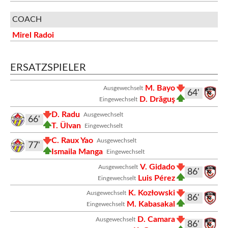
COACH
Mirel Radoi
ERSATZSPIELER
M. Bayo
Ausgewechselt
64'
D. Drăguş
Eingewechselt
D. Radu
Ausgewechselt
66'
T. Ülvan
Eingewechselt
C. Raux Yao
Ausgewechselt
77'
Ismaila Manga
Eingewechselt
V. Gidado
Ausgewechselt
86'
Luis Pérez
Eingewechselt
K. Kozłowski
Ausgewechselt
86'
M. Kabasakal
Eingewechselt
D. Camara
Ausgewechselt
86'