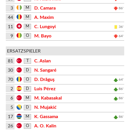
3
D. Camara
M
86'
44
A. Maxim
M
11
C. Lungoyi
M
36'
9
M. Bayo
O
64'
ERSATZSPIELER
81
C. Aslan
T
30
N. Sangaré
D
70
D. Drăguş
O
64'
2
Luis Pérez
D
86'
6
M. Kabasakal
M
86'
5
N. Mujakić
D
17
K. Gassama
M
86'
26
A. O. Kalin
O