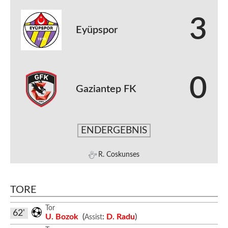
3
Eyüpspor
0
Gaziantep FK
ENDERGEBNIS
R. Coskunses
TORE
Tor
62'
U. Bozok
(
:
D. Radu
)
Assist