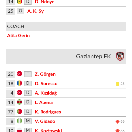
14
D. Ndoye
D
25
A. K. Sy
O
COACH
Atila Gerin
Gaziantep FK
20
Z. Görgen
T
18
D. Sorescu
D
23'
4
A. Kızıldağ
D
14
L. Abena
D
77
K. Rodrigues
D
8
V. Gidado
M
86'
10
K. Kozłowski
M
86'