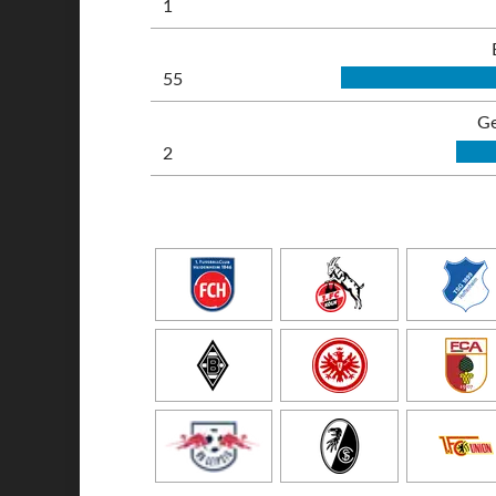
1
55
Ge
2