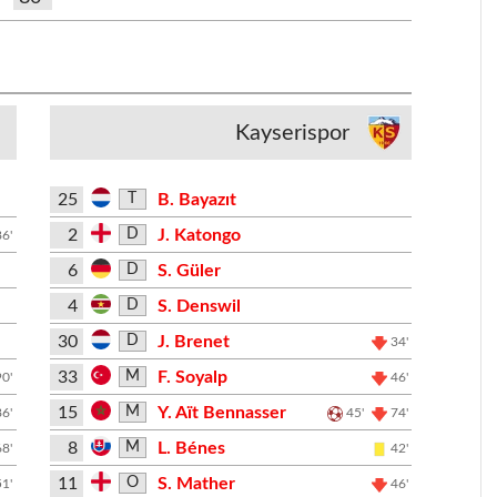
Kayserispor
25
B. Bayazıt
T
2
J. Katongo
D
86'
6
S. Güler
D
4
S. Denswil
D
30
J. Brenet
D
34'
33
F. Soyalp
M
90'
46'
15
Y. Aït Bennasser
M
86'
45'
74'
8
L. Bénes
M
68'
42'
11
S. Mather
O
51'
46'