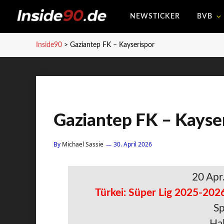
NEWSTICKER
BVB
Inside90
>
Gaziantep FK – Kayserispor
Gaziantep FK – Kayse
By
Michael Sassie
30. April 2026
20 Apr
Türkei: Süper Lig 2025-2026
Sp
Hal