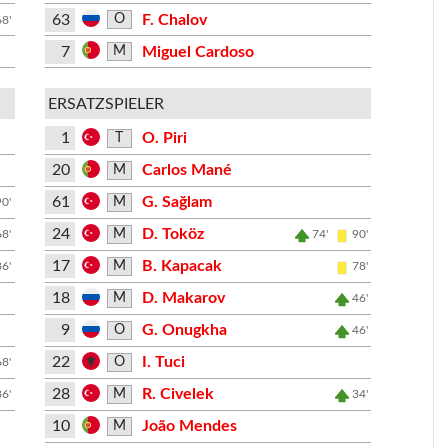
63
F. Chalov
O
68'
7
Miguel Cardoso
M
ERSATZSPIELER
1
O. Piri
T
20
Carlos Mané
M
61
G. Sağlam
M
90'
24
D. Toköz
M
68'
74'
90'
17
B. Kapacak
M
86'
78'
18
D. Makarov
M
46'
9
G. Onugkha
O
46'
22
I. Tuci
O
68'
28
R. Civelek
M
86'
34'
10
João Mendes
M