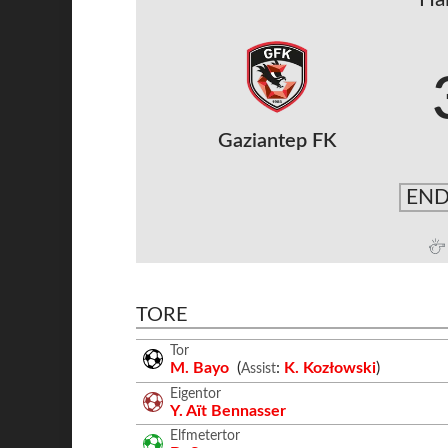
Gaziantep FK
END
TORE
Tor
M. Bayo
(
:
K. Kozłowski
)
Assist
Eigentor
Y. Aït Bennasser
Elfmetertor