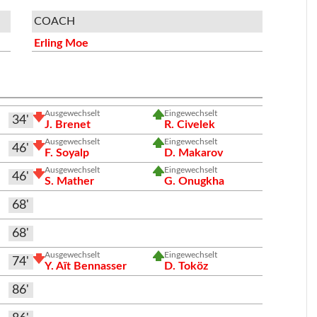
COACH
Erling Moe
Ausgewechselt
Eingewechselt
34'
J. Brenet
R. Civelek
Ausgewechselt
Eingewechselt
46'
F. Soyalp
D. Makarov
Ausgewechselt
Eingewechselt
46'
S. Mather
G. Onugkha
68'
68'
Ausgewechselt
Eingewechselt
74'
Y. Aït Bennasser
D. Toköz
86'