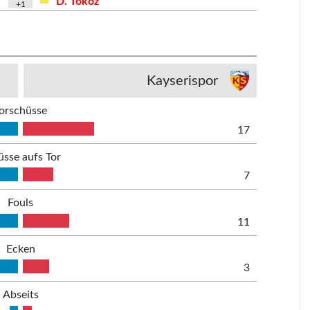
D. Toköz
+1
Kayserispor
orschüsse
17
üsse aufs Tor
7
Fouls
11
Ecken
3
Abseits