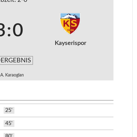
3
:
0
Kayserispor
ERGEBNIS
A. Karaoglan
25'
45'
80'