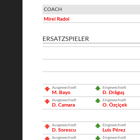
COACH
Mirel Radoi
ERSATZSPIELER
Ausgewechselt
Eingewechselt
M. Bayo
D. Drăguş
Ausgewechselt
Eingewechselt
D. Camara
O. Özçiçek
Ausgewechselt
Eingewechselt
D. Sorescu
Luis Pérez
Ausgewechselt
Eingewechselt