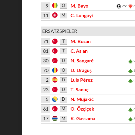
9
M. Bayo
O
25'
11
C. Lungoyi
M
ERSATZSPIELER
71
M. Bozan
T
81
C. Aslan
T
30
N. Sangaré
D
70
D. Drăguş
O
2
Luis Pérez
D
23
T. Sanuç
D
5
N. Mujakić
D
61
O. Özçiçek
M
17
K. Gassama
M