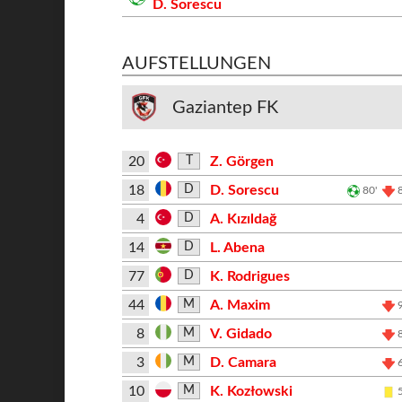
D. Sorescu
AUFSTELLUNGEN
Gaziantep FK
20
Z. Görgen
T
18
D. Sorescu
D
80'
4
A. Kızıldağ
D
14
L. Abena
D
77
K. Rodrigues
D
44
A. Maxim
M
8
V. Gidado
M
3
D. Camara
M
10
K. Kozłowski
M