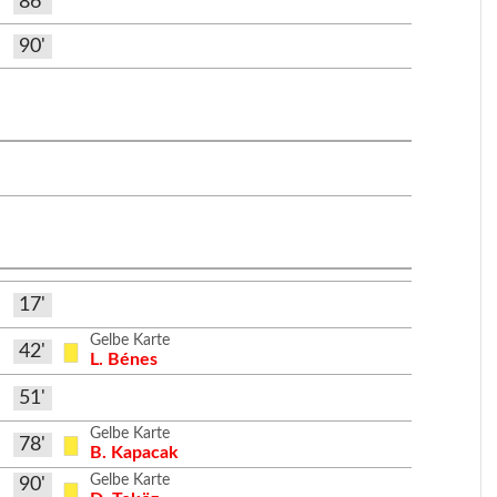
86'
90'
17'
Gelbe Karte
42'
L. Bénes
51'
Gelbe Karte
78'
B. Kapacak
Gelbe Karte
90'