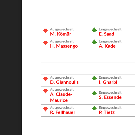
Ausgewechselt
Eingewechselt
M. Kömür
E. Saad
Ausgewechselt
Eingewechselt
H. Massengo
A. Kade
Ausgewechselt
Eingewechselt
D. Giannoulis
I. Gharbi
Ausgewechselt
Eingewechselt
A. Claude-
S. Essende
Maurice
Ausgewechselt
Eingewechselt
R. Fellhauer
P. Tietz