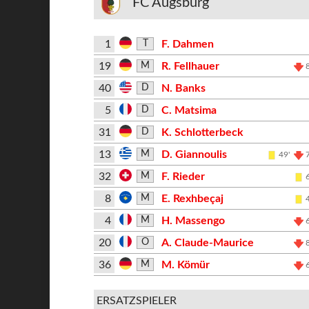
FC Augsburg
1
F. Dahmen
T
19
R. Fellhauer
M
40
N. Banks
D
5
C. Matsima
D
31
K. Schlotterbeck
D
13
D. Giannoulis
M
49'
32
F. Rieder
M
8
E. Rexhbeçaj
M
4
H. Massengo
M
20
A. Claude-Maurice
O
36
M. Kömür
M
ERSATZSPIELER