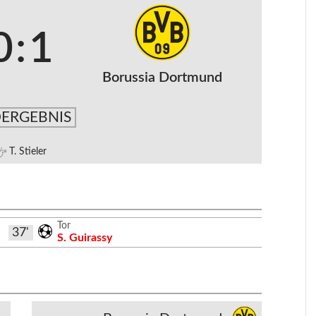
0
:
1
Borussia Dortmund
ERGEBNIS
T. Stieler
Tor
37'
S. Guirassy