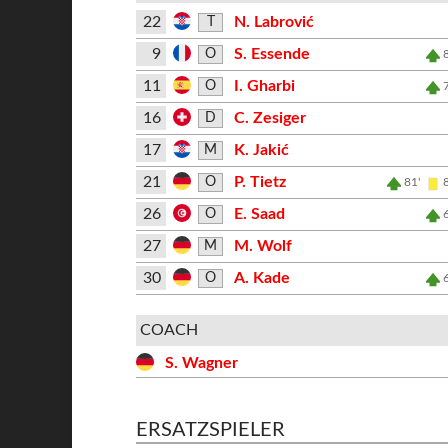
22
N. Labrović
T
9
S. Essende
O
11
I. Gharbi
O
16
C. Zesiger
D
17
K. Jakić
M
21
P. Tietz
O
81'
26
E. Saad
O
27
M. Wolf
M
30
A. Kade
O
COACH
S. Wagner
ERSATZSPIELER