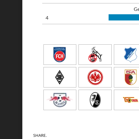
Ge
4
SHARE.