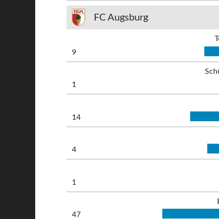
FC Augsburg
T
9
Sch
1
14
4
1
47