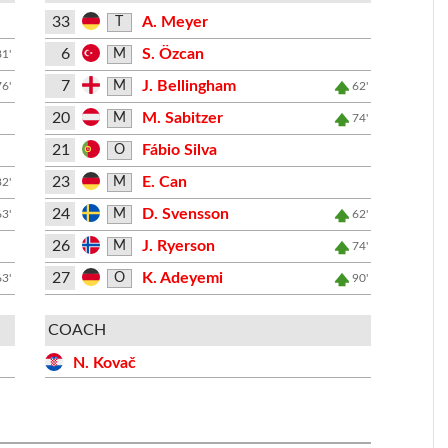
33
A. Meyer
T
6
S. Özcan
M
81'
7
J. Bellingham
M
76'
62'
20
M. Sabitzer
M
74'
21
Fábio Silva
O
23
E. Can
M
82'
24
D. Svensson
M
63'
62'
26
J. Ryerson
M
74'
27
K. Adeyemi
O
63'
90'
COACH
N. Kovač