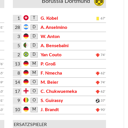
Borussia Dortmund
1
G. Kobel
T
67'
28
A. Anselmino
D
81'
3
W. Anton
D
5
A. Bensebaïni
D
2
Yan Couto
D
74'
13
P. Groß
M
76'
8
F. Nmecha
M
65'
62'
14
M. Beier
O
49'
74'
17
C. Chukwuemeka
O
63'
62'
9
S. Guirassy
O
81'
37'
10
J. Brandt
M
63'
90'
ERSATZSPIELER