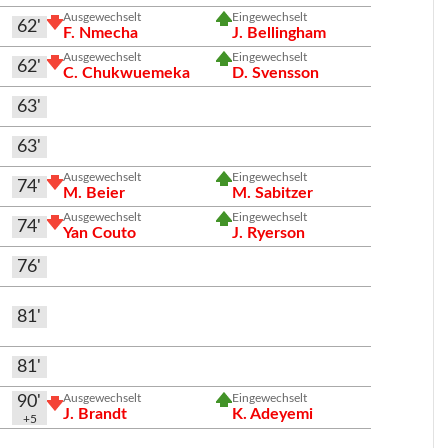
Ausgewechselt
Eingewechselt
62'
F. Nmecha
J. Bellingham
Ausgewechselt
Eingewechselt
62'
C. Chukwuemeka
D. Svensson
63'
63'
Ausgewechselt
Eingewechselt
74'
M. Beier
M. Sabitzer
Ausgewechselt
Eingewechselt
74'
Yan Couto
J. Ryerson
76'
81'
81'
Ausgewechselt
Eingewechselt
90'
J. Brandt
K. Adeyemi
+5