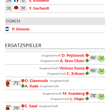
26
S. Kumbedi
D
31
Y. Gerhardt
M
COACH
P. Simonis
ERSATZSPIELER
D. Pejčinović
Ausgewechselt
46'
A. Skov Olsen
Eingewechselt
Vinicius Souza
Ausgewechselt
46'
C. Eriksen
Eingewechselt
D. Giannoulis
Ausgewechselt
71'
A. Kade
Eingewechselt
M. Svanberg
Ausgewechselt
78'
L. Majer
Eingewechselt
E. Saad
Ausgewechselt
79'