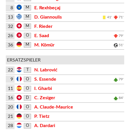
8
E. Rexhbeçaj
M
13
D. Giannoulis
M
41'
71'
32
F. Rieder
M
26
E. Saad
O
79'
36
M. Kömür
M
51'
ERSATZSPIELER
22
N. Labrović
T
9
S. Essende
O
79'
11
I. Gharbi
O
16
C. Zesiger
D
84'
20
A. Claude-Maurice
O
21
P. Tietz
O
28
A. Dardari
O