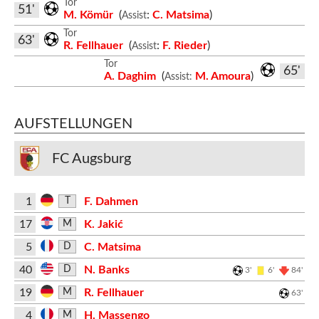
Tor
51'
M. Kömür
(
:
C. Matsima
)
Assist
Tor
63'
R. Fellhauer
(
:
F. Rieder
)
Assist
Tor
65'
A. Daghim
(
M. Amoura
)
Assist:
AUFSTELLUNGEN
FC Augsburg
1
F. Dahmen
T
17
K. Jakić
M
5
C. Matsima
D
40
N. Banks
D
3'
6'
84'
19
R. Fellhauer
M
63'
4
H. Massengo
M