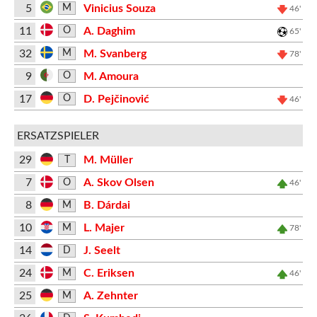
5
Vinicius Souza
M
46'
11
A. Daghim
O
65'
32
M. Svanberg
M
78'
9
M. Amoura
O
17
D. Pejčinović
O
46'
ERSATZSPIELER
29
M. Müller
T
7
A. Skov Olsen
O
46'
8
B. Dárdai
M
10
L. Majer
M
78'
14
J. Seelt
D
24
C. Eriksen
M
46'
25
A. Zehnter
M