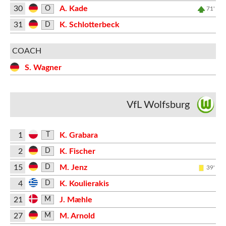
30
A. Kade
O
71'
31
K. Schlotterbeck
D
COACH
S. Wagner
VfL Wolfsburg
1
K. Grabara
T
2
K. Fischer
D
15
M. Jenz
D
39'
4
K. Koulierakis
D
21
J. Mæhle
M
27
M. Arnold
M