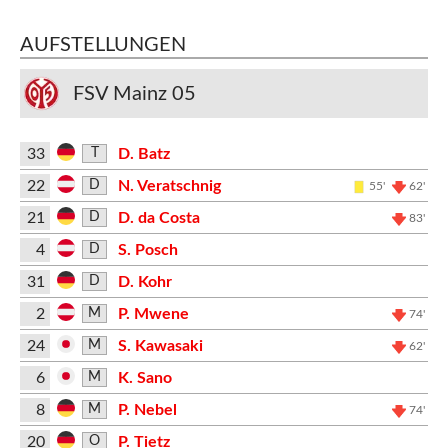
AUFSTELLUNGEN
FSV Mainz 05
33
D. Batz
T
22
N. Veratschnig
D
55'
62'
21
D. da Costa
D
83'
4
S. Posch
D
31
D. Kohr
D
2
P. Mwene
M
74'
24
S. Kawasaki
M
62'
6
K. Sano
M
8
P. Nebel
M
74'
20
P. Tietz
O