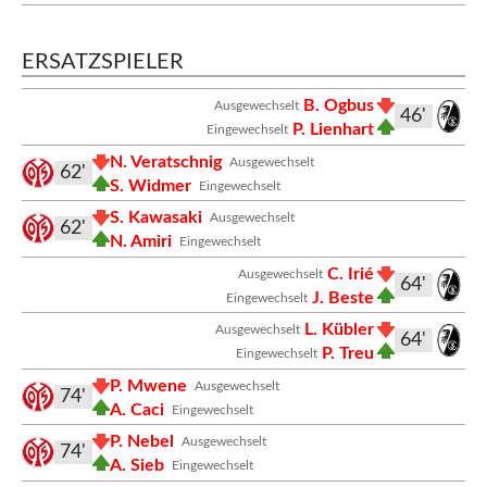
ERSATZSPIELER
B. Ogbus
Ausgewechselt
46'
P. Lienhart
Eingewechselt
N. Veratschnig
Ausgewechselt
62'
S. Widmer
Eingewechselt
S. Kawasaki
Ausgewechselt
62'
N. Amiri
Eingewechselt
C. Irié
Ausgewechselt
64'
J. Beste
Eingewechselt
L. Kübler
Ausgewechselt
64'
P. Treu
Eingewechselt
P. Mwene
Ausgewechselt
74'
A. Caci
Eingewechselt
P. Nebel
Ausgewechselt
74'
A. Sieb
Eingewechselt