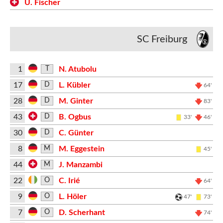
U. Fischer
SC Freiburg
1
N. Atubolu
T
17
L. Kübler
D
64'
28
M. Ginter
D
83'
43
B. Ogbus
D
33'
46'
30
C. Günter
D
8
M. Eggestein
M
45'
44
J. Manzambi
M
22
C. Irié
O
64'
9
L. Höler
O
47'
73'
7
D. Scherhant
O
74'