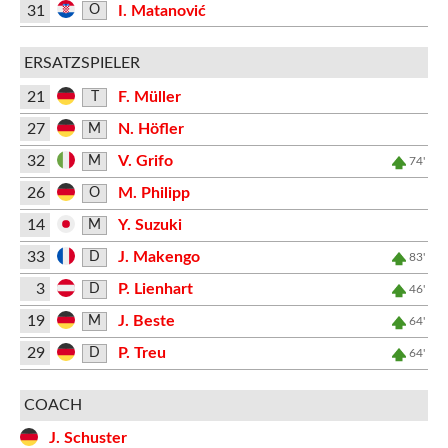
31
I. Matanović
O
ERSATZSPIELER
21
F. Müller
T
27
N. Höfler
M
32
V. Grifo
M
74'
26
M. Philipp
O
14
Y. Suzuki
M
33
J. Makengo
D
83'
3
P. Lienhart
D
46'
19
J. Beste
M
64'
29
P. Treu
D
64'
COACH
J. Schuster