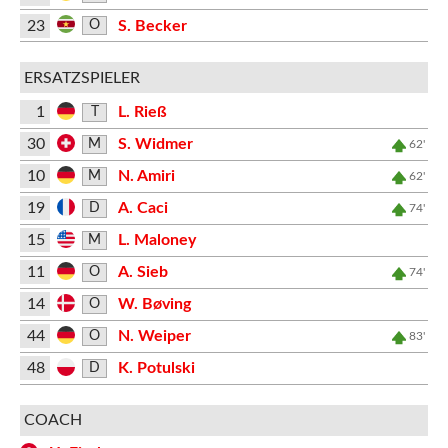
23
S. Becker
O
ERSATZSPIELER
1
L. Rieß
T
30
S. Widmer
M
62'
10
N. Amiri
M
62'
19
A. Caci
D
74'
15
L. Maloney
M
11
A. Sieb
O
74'
14
W. Bøving
O
44
N. Weiper
O
83'
48
K. Potulski
D
COACH