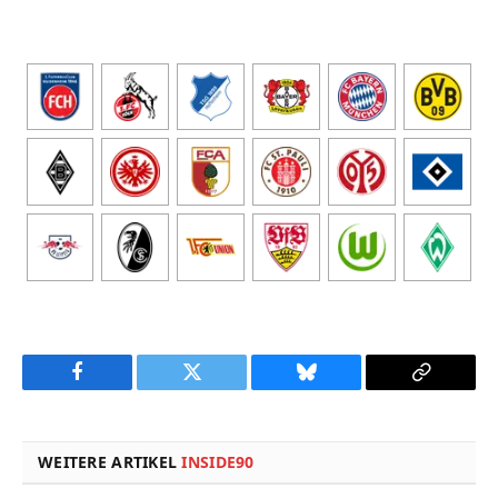
Facebook
Twitter
Bluesky
Copy
Link
WEITERE ARTIKEL
INSIDE90