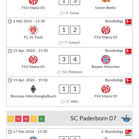
1
3
FSV Mainz 05
Union Berlin
F. Exner
3 Mai 2026
-
15:30
Bundesliga
1
2
FC St. Pauli
FSV Mainz 05
T. Gerach
25 Apr. 2026
-
15:30
Bundesliga
3
4
FSV Mainz 05
Bayern München
M. Petersen
19 Apr. 2026
-
19:30
Bundesliga
1
1
Borussia Mönchengladbach
FSV Mainz 05
T. Welz
SC Paderborn 07
U
N
N
U
S
17 Mai 2026
-
15:30
2. Bundesliga