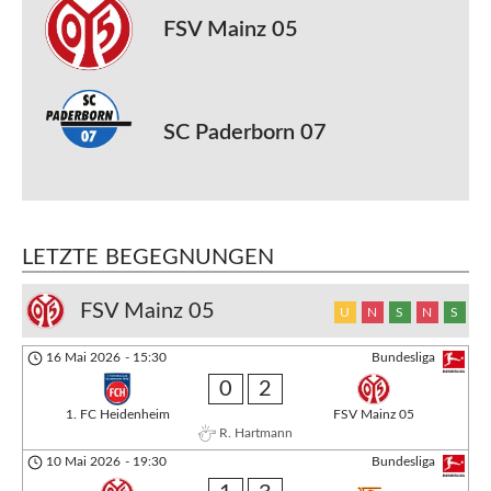
FSV Mainz 05
SC Paderborn 07
LETZTE BEGEGNUNGEN
FSV Mainz 05
U
N
S
N
S
16 Mai 2026
-
15:30
Bundesliga
0
2
1. FC Heidenheim
FSV Mainz 05
R. Hartmann
10 Mai 2026
-
19:30
Bundesliga