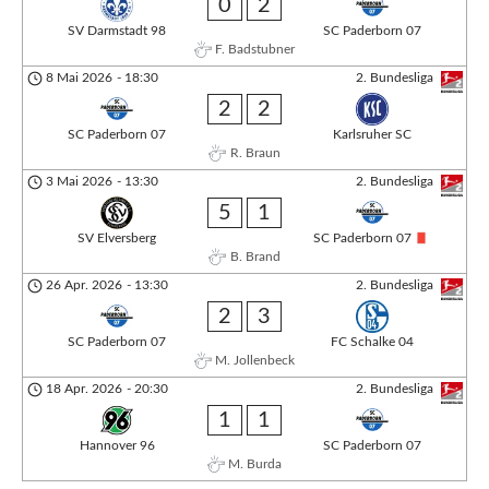
0
2
SV Darmstadt 98
SC Paderborn 07
F. Badstubner
8 Mai 2026
-
18:30
2. Bundesliga
2
2
SC Paderborn 07
Karlsruher SC
R. Braun
3 Mai 2026
-
13:30
2. Bundesliga
5
1
SV Elversberg
SC Paderborn 07
B. Brand
26 Apr. 2026
-
13:30
2. Bundesliga
2
3
SC Paderborn 07
FC Schalke 04
M. Jollenbeck
18 Apr. 2026
-
20:30
2. Bundesliga
1
1
Hannover 96
SC Paderborn 07
M. Burda