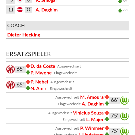
7
K. Shiogai
O
84'
11
A. Daghim
O
66'
COACH
Dieter Hecking
ERSATZSPIELER
D. da Costa
Ausgewechselt
65'
P. Mwene
Eingewechselt
P. Nebel
Ausgewechselt
65'
N. Amiri
Eingewechselt
M. Amoura
Ausgewechselt
66'
A. Daghim
Eingewechselt
Vinicius Souza
Ausgewechselt
75'
L. Majer
Eingewechselt
P. Wimmer
Ausgewechselt
75'