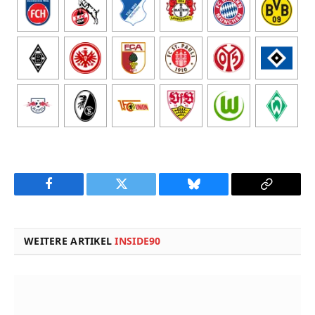
Facebook
Twitter
Bluesky
Copy
Link
WEITERE ARTIKEL
INSIDE90