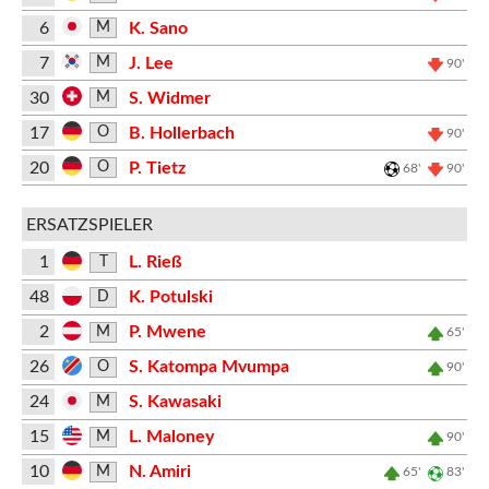
6
K. Sano
M
7
J. Lee
M
90'
30
S. Widmer
M
17
B. Hollerbach
O
90'
20
P. Tietz
O
68'
90'
ERSATZSPIELER
1
L. Rieß
T
48
K. Potulski
D
2
P. Mwene
M
65'
26
S. Katompa Mvumpa
O
90'
24
S. Kawasaki
M
15
L. Maloney
M
90'
10
N. Amiri
M
65'
83'