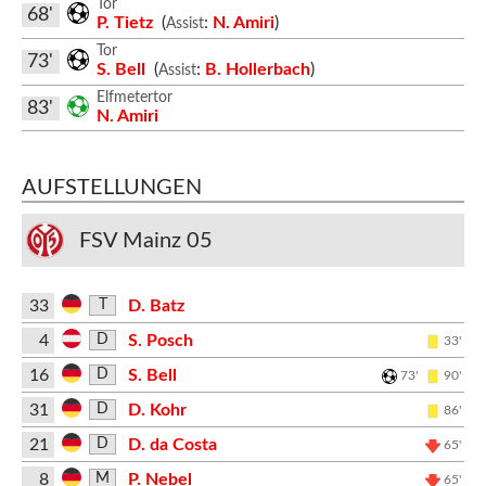
Tor
68'
P. Tietz
(
:
N. Amiri
)
Assist
Tor
73'
S. Bell
(
:
B. Hollerbach
)
Assist
Elfmetertor
83'
N. Amiri
AUFSTELLUNGEN
FSV Mainz 05
33
D. Batz
T
4
S. Posch
D
33'
16
S. Bell
D
73'
90'
31
D. Kohr
D
86'
21
D. da Costa
D
65'
8
P. Nebel
M
65'