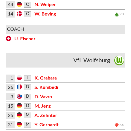
44
N. Weiper
O
14
W. Bøving
O
90'
COACH
U. Fischer
VfL Wolfsburg
1
K. Grabara
T
26
S. Kumbedi
D
3
D. Vavro
D
15
M. Jenz
D
25
A. Zehnter
M
31
Y. Gerhardt
M
84'