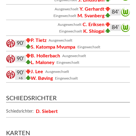
J. Lindstrøm
Eingewechselt
Y. Gerhardt
Ausgewechselt
84'
M. Svanberg
Eingewechselt
C. Eriksen
Ausgewechselt
84'
K. Shiogai
Eingewechselt
P. Tietz
Ausgewechselt
90'
S. Katompa Mvumpa
Eingewechselt
B. Hollerbach
Ausgewechselt
90'
L. Maloney
Eingewechselt
J. Lee
Ausgewechselt
90'
W. Bøving
+6
Eingewechselt
SCHIEDSRICHTER
D. Siebert
Schiedsrichter:
KARTEN