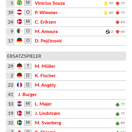
5
Vinicius Souza
M
70'
75'
39
P. Wimmer
O
60'
75'
24
C. Eriksen
M
84'
9
M. Amoura
O
3'
66'
17
D. Pejčinović
O
ERSATZSPIELER
29
M. Müller
T
2
K. Fischer
D
22
M. Angély
D
41
J. Burger
10
L. Majer
M
75'
19
J. Lindstrøm
M
75'
32
M. Svanberg
M
84'