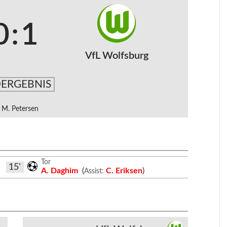
0
:
1
VfL Wolfsburg
ERGEBNIS
M. Petersen
Tor
15'
A. Daghim
(
C. Eriksen
)
Assist: