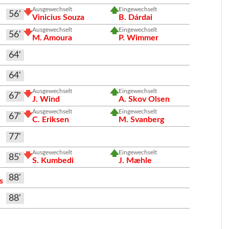
Ausgewechselt
Eingewechselt
56'
Vinicius Souza
B. Dárdai
Ausgewechselt
Eingewechselt
56'
M. Amoura
P. Wimmer
64'
64'
Ausgewechselt
Eingewechselt
67'
J. Wind
A. Skov Olsen
Ausgewechselt
Eingewechselt
67'
C. Eriksen
M. Svanberg
77'
Ausgewechselt
Eingewechselt
85'
S. Kumbedi
J. Mæhle
88'
s
88'