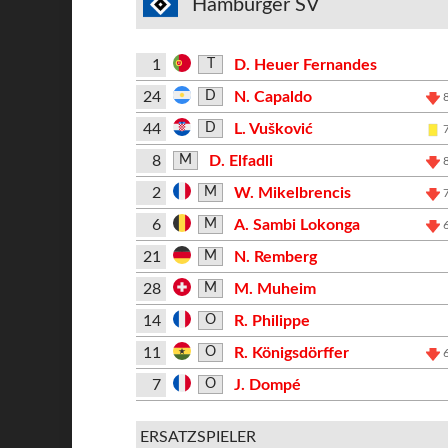
Hamburger SV
1
D. Heuer Fernandes
T
24
N. Capaldo
D
44
L. Vušković
D
8
D. Elfadli
M
2
W. Mikelbrencis
M
6
A. Sambi Lokonga
M
21
N. Remberg
M
28
M. Muheim
M
14
R. Philippe
O
11
R. Königsdörffer
O
7
J. Dompé
O
ERSATZSPIELER