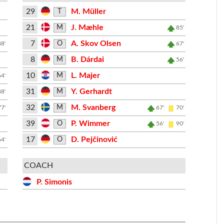
29
M. Müller
T
21
J. Mæhle
M
85'
7
A. Skov Olsen
O
88'
67'
8
B. Dárdai
M
56'
10
L. Majer
M
64'
31
Y. Gerhardt
M
88'
32
M. Svanberg
M
77'
67'
70'
39
P. Wimmer
O
56'
90'
17
D. Pejčinović
O
64'
COACH
P. Simonis