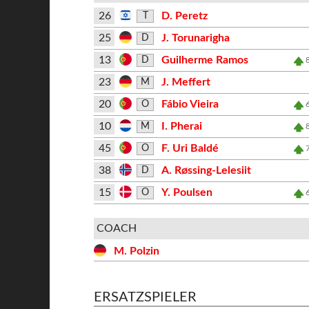
26
D. Peretz
T
25
J. Torunarigha
D
13
Guilherme Ramos
D
23
J. Meffert
M
20
Fábio Vieira
O
10
I. Pherai
M
45
F. Uri Baldé
O
38
A. Røssing-Lelesiit
D
15
Y. Poulsen
O
COACH
M. Polzin
ERSATZSPIELER