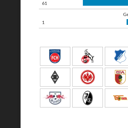
61
Ge
1