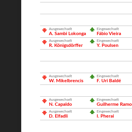
Ausgewechselt
Eingewechselt
A. Sambi Lokonga
Fábio Vieira
Ausgewechselt
Eingewechselt
R. Königsdörffer
Y. Poulsen
Ausgewechselt
Eingewechselt
W. Mikelbrencis
F. Uri Baldé
Ausgewechselt
Eingewechselt
N. Capaldo
Guilherme Ramo
Ausgewechselt
Eingewechselt
D. Elfadli
I. Pherai