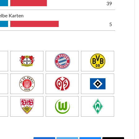
39
lbe Karten
5