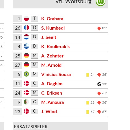
VfL Wolfsburg
1
K. Grabara
T
26
S. Kumbedi
D
88'
85'
14
J. Seelt
D
70'
4
K. Koulierakis
D
88'
25
A. Zehnter
M
77'
27
M. Arnold
M
64'
5
Vinicius Souza
M
24'
56'
11
A. Daghim
O
15'
24
C. Eriksen
M
67'
9
M. Amoura
O
64'
28'
56'
23
J. Wind
O
67'
67'
ERSATZSPIELER