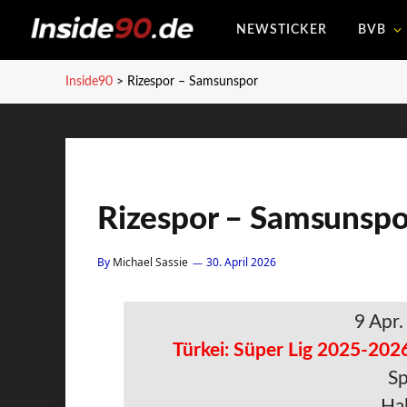
NEWSTICKER
BVB
Inside90
>
Rizespor – Samsunspor
Rizespor – Samsunspo
By
Michael Sassie
30. April 2026
9 Apr
Türkei: Süper Lig 2025-2026
Sp
Hal