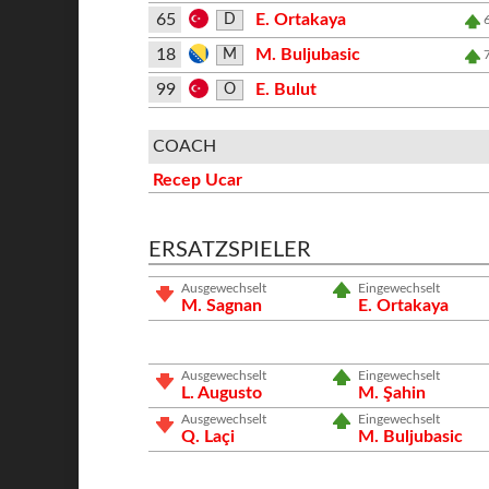
65
E. Ortakaya
D
18
M. Buljubasic
M
99
E. Bulut
O
COACH
Recep Ucar
ERSATZSPIELER
Ausgewechselt
Eingewechselt
M. Sagnan
E. Ortakaya
Ausgewechselt
Eingewechselt
L. Augusto
M. Şahin
Ausgewechselt
Eingewechselt
Q. Laçi
M. Buljubasic