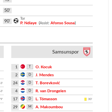
50'
Tor
90'
P. Ndiaye
(
Afonso Sousa
)
Assist:
Samsunspor
1
O. Kocuk
T
2
J. Mendes
D
24
T. Borevković
D
43'
4
R. van Drongelen
D
63'
17
L. Tómasson
D
79'
30'
29
A. Makoumbou
M