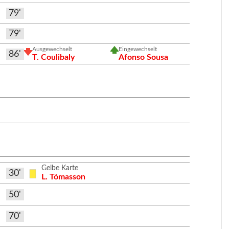
79'
79'
Ausgewechselt
Eingewechselt
86'
T. Coulibaly
Afonso Sousa
Gelbe Karte
30'
L. Tómasson
50'
70'