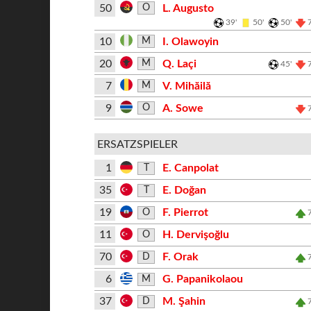
50
L. Augusto
O
39'
50'
50'
10
I. Olawoyin
M
20
Q. Laçi
M
45'
7
V. Mihăilă
M
9
A. Sowe
O
ERSATZSPIELER
1
E. Canpolat
T
35
E. Doğan
T
19
F. Pierrot
O
11
H. Dervişoğlu
O
70
F. Orak
D
6
G. Papanikolaou
M
37
M. Şahin
D