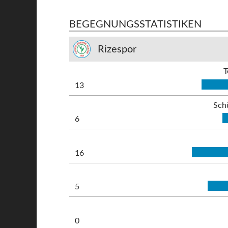
BEGEGNUNGSSTATISTIKEN
Rizespor
T
13
Sch
6
16
5
0