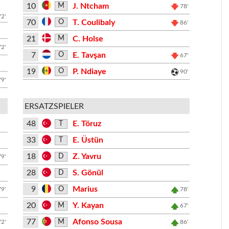
10
J. Ntcham
M
78'
72'
70
T. Coulibaly
O
86'
21
C. Holse
M
72'
7
E. Tavşan
O
67'
19
P. Ndiaye
O
90'
79'
ERSATZSPIELER
48
E. Töruz
T
33
E. Üstün
T
18
Z. Yavru
D
79'
28
S. Gönül
D
9
Marius
O
79'
78'
20
Y. Kayan
M
67'
77
Afonso Sousa
M
72'
86'