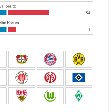
Ballbesitz
54
lbe Karten
1