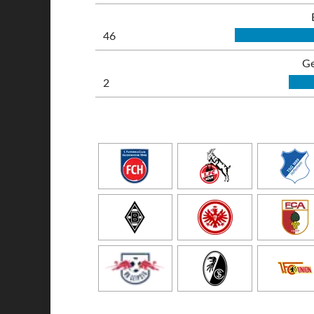
46
Ge
2