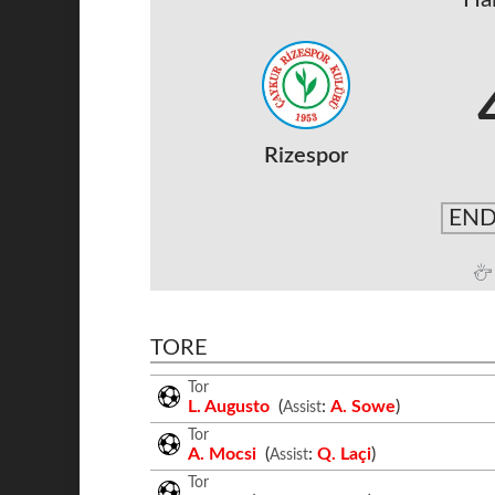
Rizespor
END
TORE
Tor
L. Augusto
(
:
A. Sowe
)
Assist
Tor
A. Mocsi
(
:
Q. Laçi
)
Assist
Tor