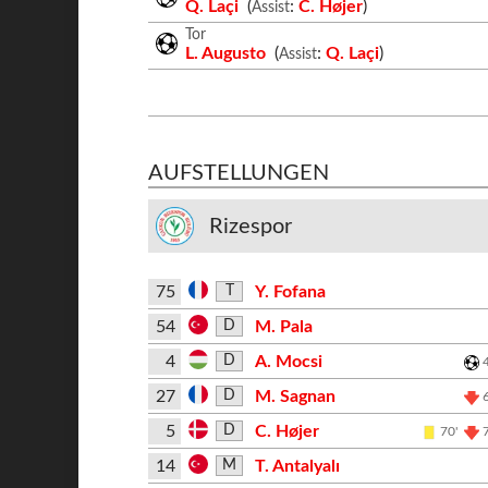
Q. Laçi
(
:
C. Højer
)
Assist
Tor
L. Augusto
(
:
Q. Laçi
)
Assist
AUFSTELLUNGEN
Rizespor
75
Y. Fofana
T
54
M. Pala
D
4
A. Mocsi
D
27
M. Sagnan
D
5
C. Højer
D
70'
14
T. Antalyalı
M