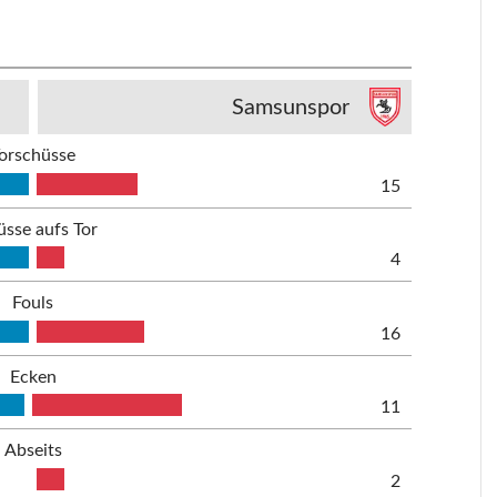
Samsunspor
orschüsse
15
üsse aufs Tor
4
Fouls
16
Ecken
11
Abseits
2