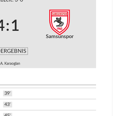
4
:
1
Samsunspor
ERGEBNIS
A. Karaoglan
39'
43'
45'