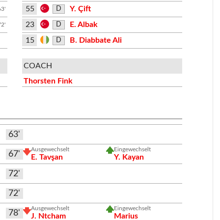
55
Y. Çift
D
63'
23
E. Albak
D
72'
15
B. Diabbate Ali
D
COACH
Thorsten Fink
63'
Ausgewechselt
Eingewechselt
67'
E. Tavşan
Y. Kayan
72'
72'
Ausgewechselt
Eingewechselt
78'
J. Ntcham
Marius