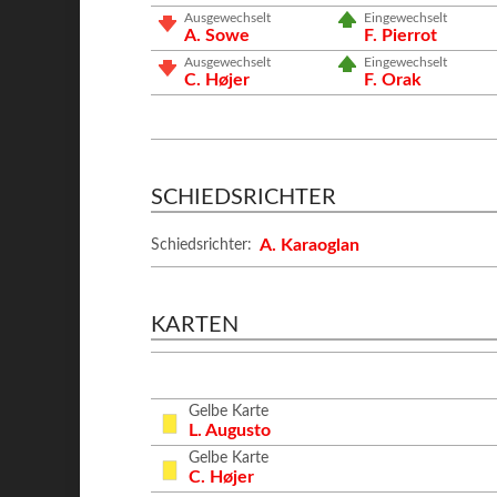
Ausgewechselt
Eingewechselt
A. Sowe
F. Pierrot
Ausgewechselt
Eingewechselt
C. Højer
F. Orak
SCHIEDSRICHTER
A. Karaoglan
Schiedsrichter:
KARTEN
Gelbe Karte
L. Augusto
Gelbe Karte
C. Højer