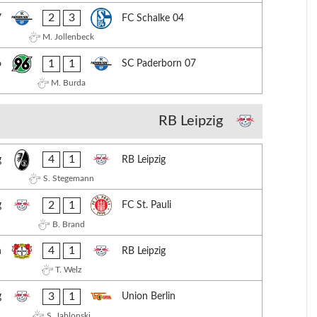
2
3
7
FC Schalke 04
M. Jollenbeck
1
1
6
SC Paderborn 07
M. Burda
RB Leipzig
4
1
g
RB Leipzig
S. Stegemann
2
1
g
FC St. Pauli
B. Brand
4
1
n
RB Leipzig
T. Welz
3
1
g
Union Berlin
S. Jablonski