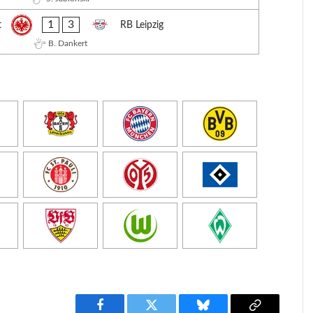
1
3
t
RB Leipzig
B. Dankert