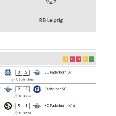
RB Leipzig
U
N
N
U
S
0
2
8
SC Paderborn 07
F. Badstubner
2
2
7
Karlsruher SC
R. Braun
5
1
g
SC Paderborn 07
B. Brand