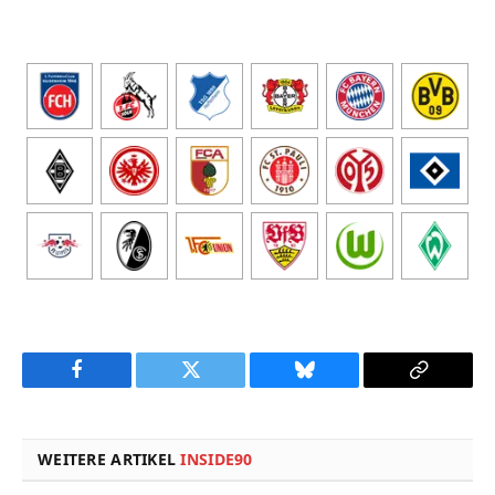
Facebook
Twitter
Bluesky
Copy
Link
WEITERE ARTIKEL
INSIDE90