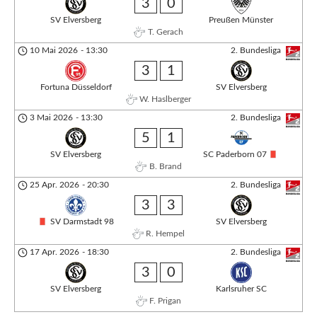
3
0
SV Elversberg
Preußen Münster
T. Gerach
10 Mai 2026
-
13:30
2. Bundesliga
3
1
Fortuna Düsseldorf
SV Elversberg
W. Haslberger
3 Mai 2026
-
13:30
2. Bundesliga
5
1
SV Elversberg
SC Paderborn 07
B. Brand
25 Apr. 2026
-
20:30
2. Bundesliga
3
3
SV Darmstadt 98
SV Elversberg
R. Hempel
17 Apr. 2026
-
18:30
2. Bundesliga
3
0
SV Elversberg
Karlsruher SC
F. Prigan