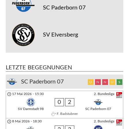
SC Paderborn 07
SV Elversberg
LETZTE BEGEGNUNGEN
SC Paderborn 07
U
N
N
U
S
17 Mai 2026
-
15:30
2. Bundesliga
0
2
SV Darmstadt 98
SC Paderborn 07
F. Badstubner
8 Mai 2026
-
18:30
2. Bundesliga