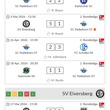
2
2
SC Paderborn 07
Karlsruher SC
R. Braun
3 Mai 2026
-
13:30
2. Bundesliga
5
1
SV Elversberg
SC Paderborn 07
B. Brand
26 Apr. 2026
-
13:30
2. Bundesliga
2
3
SC Paderborn 07
FC Schalke 04
M. Jollenbeck
18 Apr. 2026
-
20:30
2. Bundesliga
1
1
Hannover 96
SC Paderborn 07
M. Burda
SV Elversberg
S
U
S
N
S
17 Mai 2026
-
15:30
2. Bundesliga