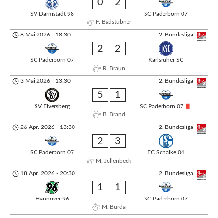
0
2
SV Darmstadt 98
SC Paderborn 07
F. Badstubner
8 Mai 2026
-
18:30
2. Bundesliga
2
2
SC Paderborn 07
Karlsruher SC
R. Braun
3 Mai 2026
-
13:30
2. Bundesliga
5
1
SV Elversberg
SC Paderborn 07
B. Brand
26 Apr. 2026
-
13:30
2. Bundesliga
2
3
SC Paderborn 07
FC Schalke 04
M. Jollenbeck
18 Apr. 2026
-
20:30
2. Bundesliga
1
1
Hannover 96
SC Paderborn 07
M. Burda