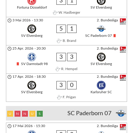
3
1
Fortuna Düsseldorf
SV Elversberg
W. Haslberger
3 Mai 2026
-
13:30
2. Bundesliga
5
1
SV Elversberg
SC Paderborn 07
B. Brand
25 Apr. 2026
-
20:30
2. Bundesliga
3
3
SV Darmstadt 98
SV Elversberg
R. Hempel
17 Apr. 2026
-
18:30
2. Bundesliga
3
0
SV Elversberg
Karlsruher SC
F. Prigan
SC Paderborn 07
U
N
N
U
S
17 Mai 2026
-
15:30
2. Bundesliga