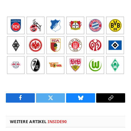
Facebook
Twitter
Bluesky
Copy
Link
WEITERE ARTIKEL
INSIDE90