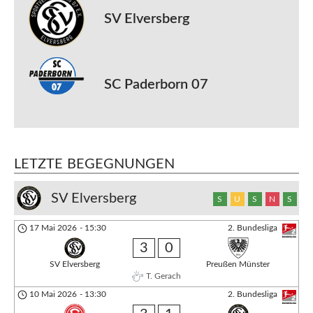
SV Elversberg
SC Paderborn 07
LETZTE BEGEGNUNGEN
SV Elversberg
S
U
S
N
S
17 Mai 2026
-
15:30
2. Bundesliga
3
0
SV Elversberg
Preußen Münster
T. Gerach
10 Mai 2026
-
13:30
2. Bundesliga