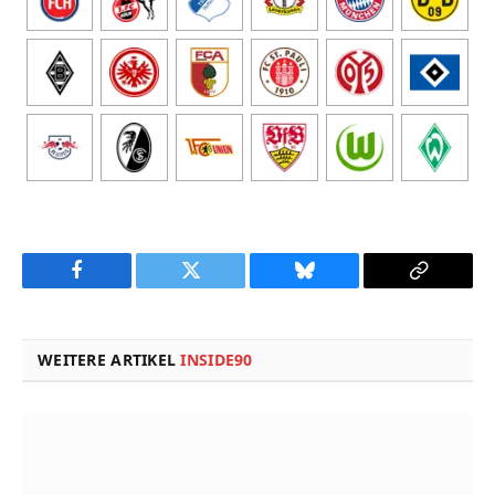
Facebook
Twitter
Bluesky
Copy
Link
WEITERE ARTIKEL
INSIDE90