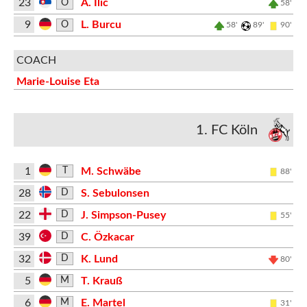
23
A. Ilić
O
58'
9
L. Burcu
O
58'
89'
90'
COACH
Marie-Louise Eta
1. FC Köln
1
M. Schwäbe
T
88'
28
S. Sebulonsen
D
22
J. Simpson-Pusey
D
55'
39
C. Özkacar
D
32
K. Lund
D
80'
5
T. Krauß
M
6
E. Martel
M
31'