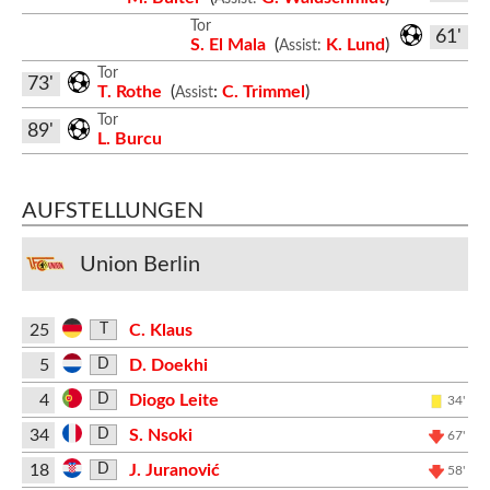
Tor
61'
S. El Mala
(
K. Lund
)
Assist:
Tor
73'
T. Rothe
(
:
C. Trimmel
)
Assist
Tor
89'
L. Burcu
AUFSTELLUNGEN
Union Berlin
25
C. Klaus
T
5
D. Doekhi
D
4
Diogo Leite
D
34'
34
S. Nsoki
D
67'
18
J. Juranović
D
58'