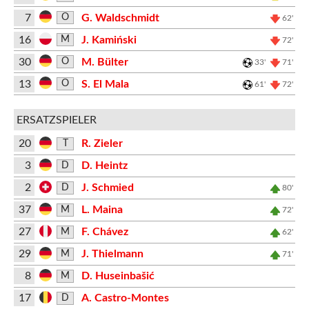
7
G. Waldschmidt
O
62'
16
J. Kamiński
M
72'
30
M. Bülter
O
33'
71'
13
S. El Mala
O
61'
72'
ERSATZSPIELER
20
R. Zieler
T
3
D. Heintz
D
2
J. Schmied
D
80'
37
L. Maina
M
72'
27
F. Chávez
M
62'
29
J. Thielmann
M
71'
8
D. Huseinbašić
M
17
A. Castro-Montes
D