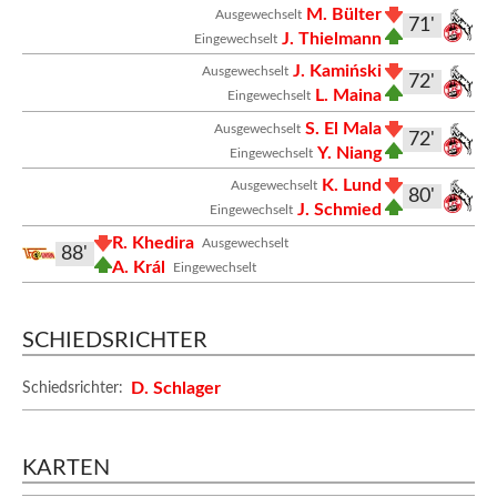
M. Bülter
Ausgewechselt
71'
J. Thielmann
Eingewechselt
J. Kamiński
Ausgewechselt
72'
L. Maina
Eingewechselt
S. El Mala
Ausgewechselt
72'
Y. Niang
Eingewechselt
K. Lund
Ausgewechselt
80'
J. Schmied
Eingewechselt
R. Khedira
Ausgewechselt
88'
A. Král
Eingewechselt
SCHIEDSRICHTER
D. Schlager
Schiedsrichter:
KARTEN