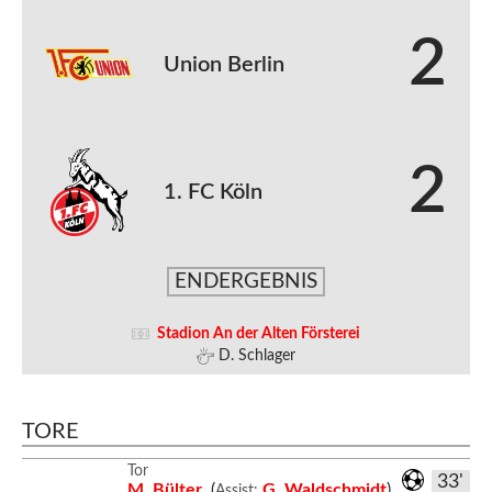
2
Union Berlin
2
1. FC Köln
ENDERGEBNIS
Stadion An der Alten Försterei
D. Schlager
TORE
Tor
33'
M. Bülter
(
G. Waldschmidt
)
Assist: