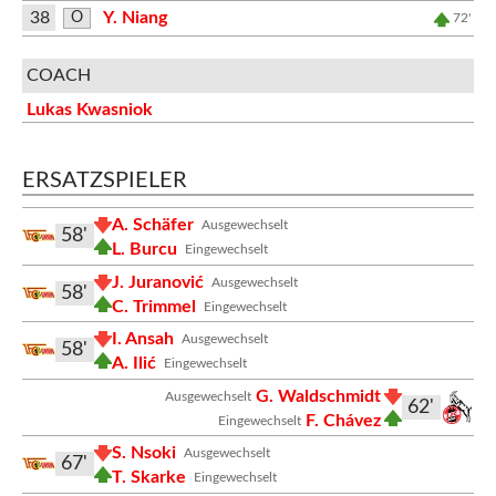
38
Y. Niang
O
72'
COACH
Lukas Kwasniok
ERSATZSPIELER
A. Schäfer
Ausgewechselt
58'
L. Burcu
Eingewechselt
J. Juranović
Ausgewechselt
58'
C. Trimmel
Eingewechselt
I. Ansah
Ausgewechselt
58'
A. Ilić
Eingewechselt
G. Waldschmidt
Ausgewechselt
62'
F. Chávez
Eingewechselt
S. Nsoki
Ausgewechselt
67'
T. Skarke
Eingewechselt