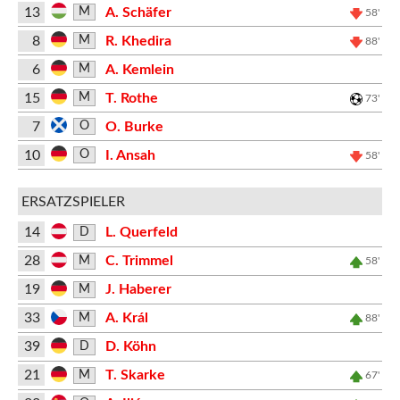
13
A. Schäfer
M
58'
8
R. Khedira
M
88'
6
A. Kemlein
M
15
T. Rothe
M
73'
7
O. Burke
O
10
I. Ansah
O
58'
ERSATZSPIELER
14
L. Querfeld
D
28
C. Trimmel
M
58'
19
J. Haberer
M
33
A. Král
M
88'
39
D. Köhn
D
21
T. Skarke
M
67'