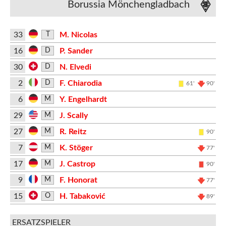
Borussia Mönchengladbach
33
M. Nicolas
T
16
P. Sander
D
30
N. Elvedi
D
2
F. Chiarodia
D
61'
90'
6
Y. Engelhardt
M
29
J. Scally
M
27
R. Reitz
M
90'
7
K. Stöger
M
77'
17
J. Castrop
M
90'
9
F. Honorat
M
77'
15
H. Tabaković
O
89'
ERSATZSPIELER