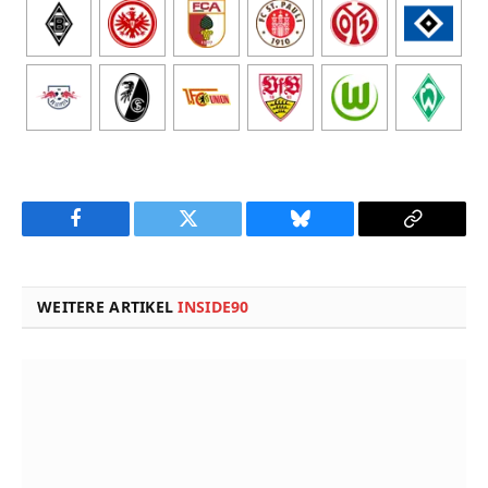
Facebook
Twitter
Bluesky
Copy
Link
WEITERE ARTIKEL
INSIDE90