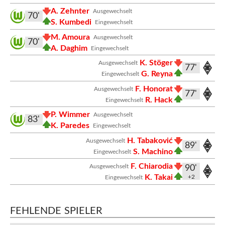
A. Zehnter
Ausgewechselt
70'
S. Kumbedi
Eingewechselt
M. Amoura
Ausgewechselt
70'
A. Daghim
Eingewechselt
K. Stöger
Ausgewechselt
77'
G. Reyna
Eingewechselt
F. Honorat
Ausgewechselt
77'
R. Hack
Eingewechselt
P. Wimmer
Ausgewechselt
83'
K. Paredes
Eingewechselt
H. Tabaković
Ausgewechselt
89'
S. Machino
Eingewechselt
F. Chiarodia
Ausgewechselt
90'
K. Takai
+2
Eingewechselt
FEHLENDE SPIELER