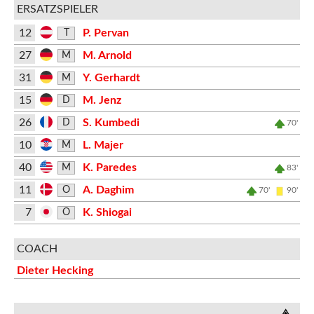
ERSATZSPIELER
12
P. Pervan
T
27
M. Arnold
M
31
Y. Gerhardt
M
15
M. Jenz
D
26
S. Kumbedi
D
70'
10
L. Majer
M
40
K. Paredes
M
83'
11
A. Daghim
O
70'
90'
7
K. Shiogai
O
COACH
Dieter Hecking