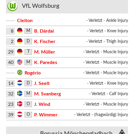
VfL Wolfsburg
Cleiton
- Verletzt - Ankle Injury
8
B. Dárdai
M
- Verletzt - Knee Injury
2
K. Fischer
D
- Verletzt - Thigh Injury
29
M. Müller
T
- Verletzt - Muscle Injury
40
K. Paredes
M
- Verletzt - Muscle Injury
Rogério
- Verletzt - Muscle Injury
14
J. Seelt
D
- Verletzt - Knee Injury
32
M. Svanberg
M
- Verletzt - Calf Injury
23
J. Wind
O
- Verletzt - Muscle Injury
39
P. Wimmer
O
- Verletzt - (fragwürdig) Injury
Borussia Mönchengladbach