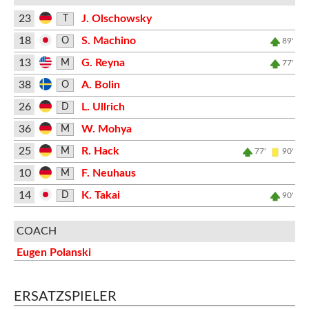
23
J. Olschowsky
T
18
S. Machino
O
89'
13
G. Reyna
M
77'
38
A. Bolin
O
26
L. Ullrich
D
36
W. Mohya
M
25
R. Hack
M
77'
90'
10
F. Neuhaus
M
14
K. Takai
D
90'
COACH
Eugen Polanski
ERSATZSPIELER