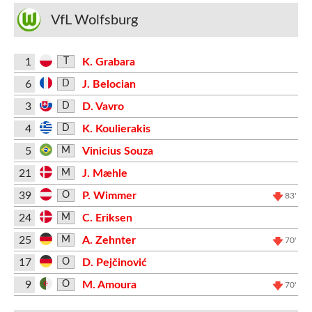
VfL Wolfsburg
1
K. Grabara
T
6
J. Belocian
D
3
D. Vavro
D
4
K. Koulierakis
D
5
Vinicius Souza
M
21
J. Mæhle
M
39
P. Wimmer
O
83'
24
C. Eriksen
M
25
A. Zehnter
M
70'
17
D. Pejčinović
O
9
M. Amoura
O
70'