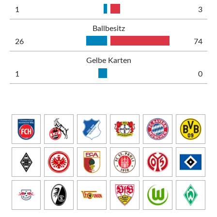
1
3
Ballbesitz
26
74
Gelbe Karten
1
0