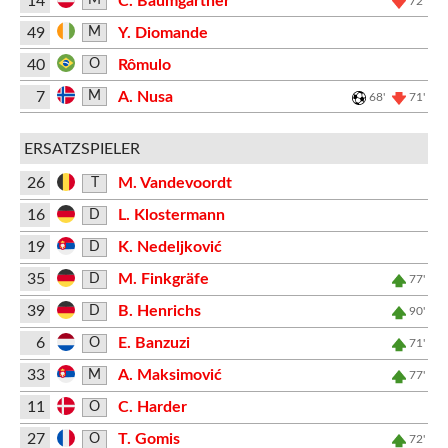
14
C. Baumgartner
M
72'
49
Y. Diomande
M
40
Rômulo
O
7
A. Nusa
M
68'
71'
ERSATZSPIELER
26
M. Vandevoordt
T
16
L. Klostermann
D
19
K. Nedeljković
D
35
M. Finkgräfe
D
77'
39
B. Henrichs
D
90'
6
E. Banzuzi
O
71'
33
A. Maksimović
M
77'
11
C. Harder
O
27
T. Gomis
O
72'