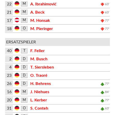
22
A. Ibrahimović
M
63'
21
A. Beck
M
63'
17
M. Honsak
M
77'
18
M. Pieringer
O
77'
ERSATZSPIELER
40
F. Feller
T
2
M. Busch
D
4
T. Siersleben
D
23
O. Traoré
D
26
H. Behrens
D
77'
16
J. Niehues
M
84'
20
L. Kerber
M
77'
31
S. Conteh
O
63'