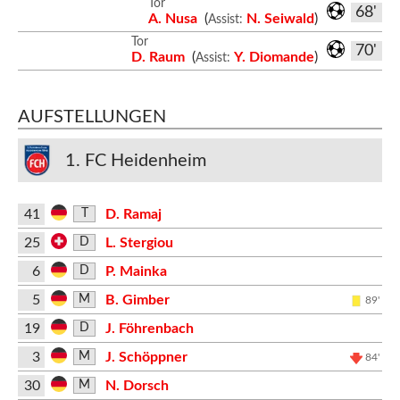
Tor
68'
A. Nusa
(
N. Seiwald
)
Assist:
Tor
70'
D. Raum
(
Y. Diomande
)
Assist:
AUFSTELLUNGEN
1. FC Heidenheim
41
D. Ramaj
T
25
L. Stergiou
D
6
P. Mainka
D
5
B. Gimber
M
89'
19
J. Föhrenbach
D
3
J. Schöppner
M
84'
30
N. Dorsch
M