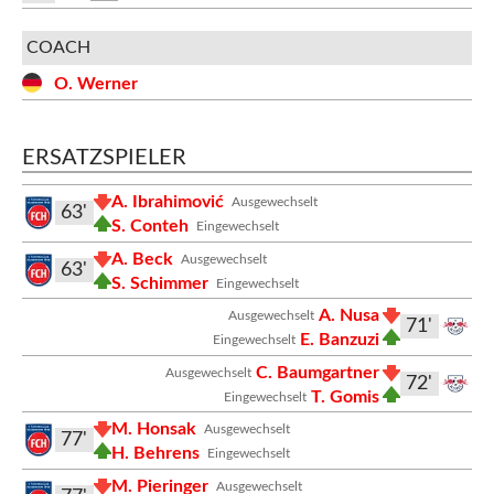
COACH
O. Werner
ERSATZSPIELER
A. Ibrahimović
Ausgewechselt
63'
S. Conteh
Eingewechselt
A. Beck
Ausgewechselt
63'
S. Schimmer
Eingewechselt
A. Nusa
Ausgewechselt
71'
E. Banzuzi
Eingewechselt
C. Baumgartner
Ausgewechselt
72'
T. Gomis
Eingewechselt
M. Honsak
Ausgewechselt
77'
H. Behrens
Eingewechselt
M. Pieringer
Ausgewechselt