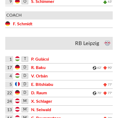
9
S. Schimmer
O
63'
COACH
F. Schmidt
RB Leipzig
1
P. Gulácsi
T
17
R. Baku
D
62'
90'
4
V. Orbán
D
5
E. Bitshiabu
D
77'
22
D. Raum
D
70'
77'
24
X. Schlager
M
13
N. Seiwald
M