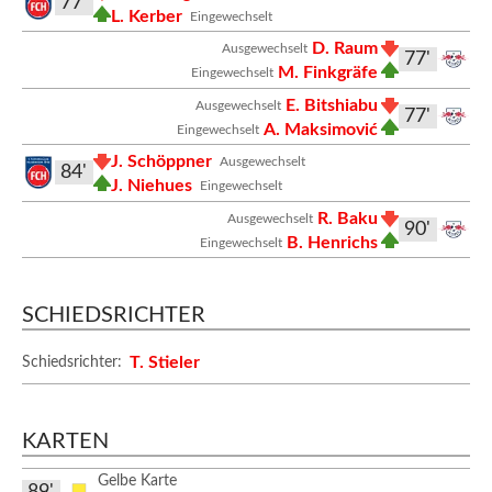
77'
L. Kerber
Eingewechselt
D. Raum
Ausgewechselt
77'
M. Finkgräfe
Eingewechselt
E. Bitshiabu
Ausgewechselt
77'
A. Maksimović
Eingewechselt
J. Schöppner
Ausgewechselt
84'
J. Niehues
Eingewechselt
R. Baku
Ausgewechselt
90'
B. Henrichs
Eingewechselt
SCHIEDSRICHTER
T. Stieler
Schiedsrichter:
KARTEN
Gelbe Karte
89'