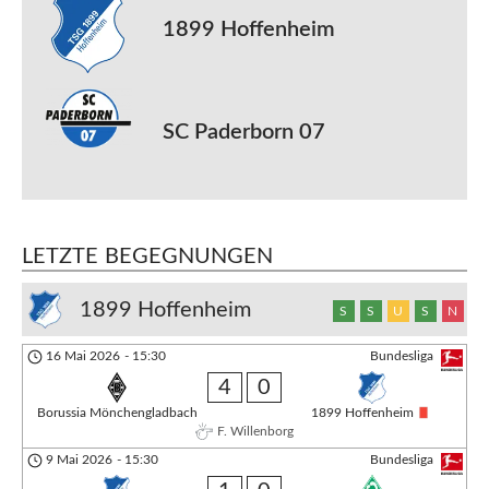
1899 Hoffenheim
SC Paderborn 07
LETZTE BEGEGNUNGEN
1899 Hoffenheim
S
S
U
S
N
16 Mai 2026
-
15:30
Bundesliga
4
0
Borussia Mönchengladbach
1899 Hoffenheim
F. Willenborg
9 Mai 2026
-
15:30
Bundesliga