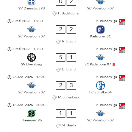
0
2
SV Darmstadt 98
SC Paderborn 07
F. Badstubner
8 Mai 2026
-
18:30
2. Bundesliga
2
2
SC Paderborn 07
Karlsruher SC
R. Braun
3 Mai 2026
-
13:30
2. Bundesliga
5
1
SV Elversberg
SC Paderborn 07
B. Brand
26 Apr. 2026
-
13:30
2. Bundesliga
2
3
SC Paderborn 07
FC Schalke 04
M. Jollenbeck
18 Apr. 2026
-
20:30
2. Bundesliga
1
1
Hannover 96
SC Paderborn 07
M. Burda