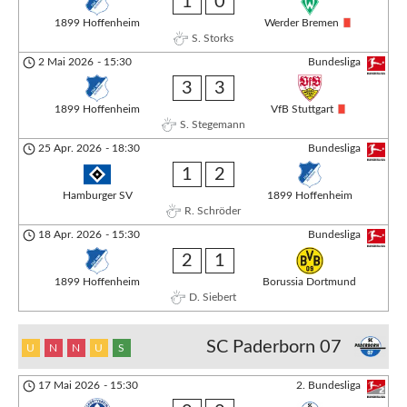
1
0
1899 Hoffenheim
Werder Bremen
S. Storks
2 Mai 2026
-
15:30
Bundesliga
3
3
1899 Hoffenheim
VfB Stuttgart
S. Stegemann
25 Apr. 2026
-
18:30
Bundesliga
1
2
Hamburger SV
1899 Hoffenheim
R. Schröder
18 Apr. 2026
-
15:30
Bundesliga
2
1
1899 Hoffenheim
Borussia Dortmund
D. Siebert
SC Paderborn 07
U
N
N
U
S
17 Mai 2026
-
15:30
2. Bundesliga