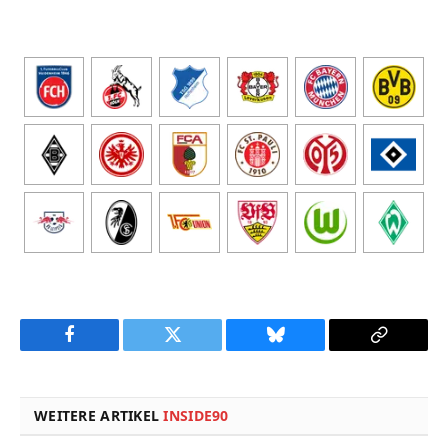
Facebook
Twitter
Bluesky
Copy
Link
WEITERE ARTIKEL
INSIDE90