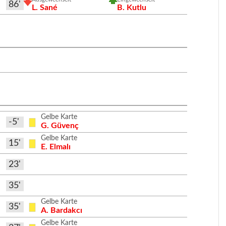
86'
L. Sané
B. Kutlu
Gelbe Karte
-5'
G. Güvenç
Gelbe Karte
15'
E. Elmalı
23'
35'
Gelbe Karte
35'
A. Bardakcı
Gelbe Karte