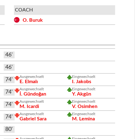
COACH
O. Buruk
46'
46'
Ausgewechselt
Eingewechselt
74'
E. Elmalı
I. Jakobs
Ausgewechselt
Eingewechselt
74'
İ. Gündoğan
Y. Akgün
Ausgewechselt
Eingewechselt
74'
M. Icardi
V. Osimhen
Ausgewechselt
Eingewechselt
74'
Gabriel Sara
M. Lemina
80'
Ausgewechselt
Eingewechselt