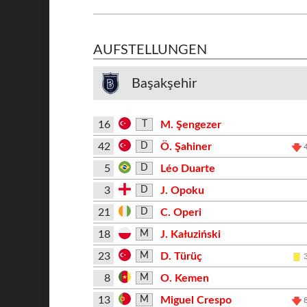
AUFSTELLUNGEN
Başakşehir
16
M. Şengezer
T
42
Ö. Şahiner
D
5
Léo Duarte
D
3
J. Opoku
D
21
C. Operi
D
18
J. Kałuziński
M
23
D. Türüç
M
8
O. Kemen
M
13
Miguel Crespo
M