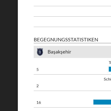
BEGEGNUNGSSTATISTIKEN
Başakşehir
T
5
Sch
2
16