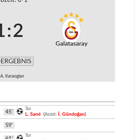
1
:
2
Galatasaray
ERGEBNIS
A. Karaoglan
Tor
45'
L. Sané
(
İ. Gündoğan
)
Assist:
59'
Tor
61'