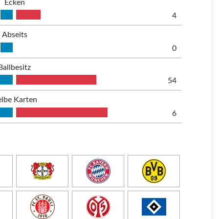
Ecken
4
Abseits
0
Ballbesitz
54
lbe Karten
6