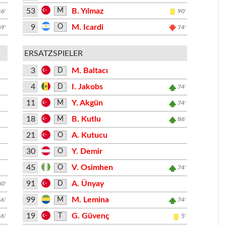
53
B. Yılmaz
M
46'
90'
9
M. Icardi
O
59'
74'
ERSATZSPIELER
3
M. Baltacı
D
4
I. Jakobs
D
74'
11
Y. Akgün
M
74'
18
B. Kutlu
M
86'
21
A. Kutucu
O
30
Y. Demir
O
45
V. Osimhen
O
74'
91
A. Ünyay
D
80'
99
M. Lemina
M
46'
74'
19
G. Güvenç
T
46'
5'