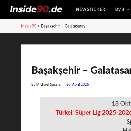
NEWSTICKER
BVB
Inside90
>
Başakşehir – Galatasaray
Başakşehir – Galatasa
By
Michael Sassie
30. April 2026
18 Okt
Türkei: Süper Lig 2025-2026
S
Hal