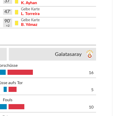
37'
K. Ayhan
Gelbe Karte
47'
L. Torreira
Gelbe Karte
90'
B. Yılmaz
+2
Galatasaray
orschüsse
16
üsse aufs Tor
5
Fouls
10