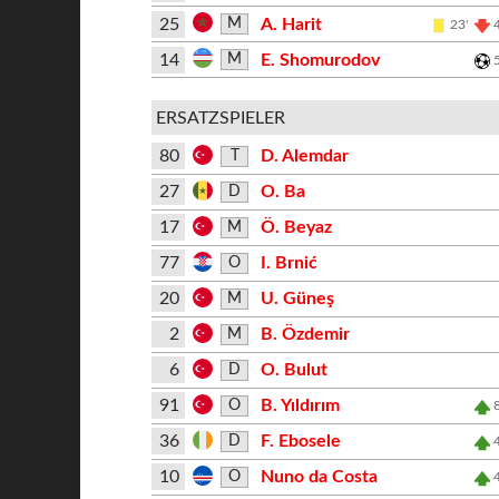
25
A. Harit
M
23'
14
E. Shomurodov
M
ERSATZSPIELER
80
D. Alemdar
T
27
O. Ba
D
17
Ö. Beyaz
M
77
I. Brnić
O
20
U. Güneş
M
2
B. Özdemir
M
6
O. Bulut
D
91
B. Yıldırım
O
36
F. Ebosele
D
10
Nuno da Costa
O