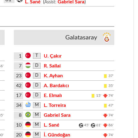
L. Sané
(
Gabriel Sara
)
Assist:
Galatasaray
1
U. Çakır
T
7
R. Sallai
D
46'
23
K. Ayhan
D
37'
42
A. Bardakcı
D
35'
17
E. Elmalı
D
15'
74'
34
L. Torreira
M
47'
8
Gabriel Sara
M
35'
74'
10
L. Sané
M
45'
61'
86'
20
İ. Gündoğan
M
80'
74'