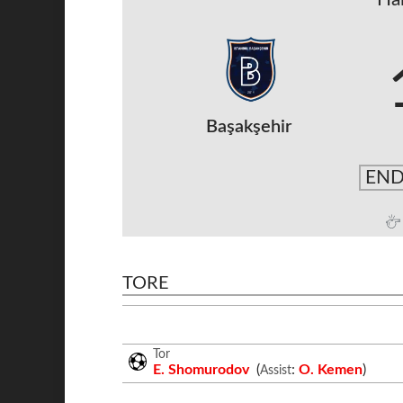
Başakşehir
END
TORE
Tor
E. Shomurodov
(
:
O. Kemen
)
Assist