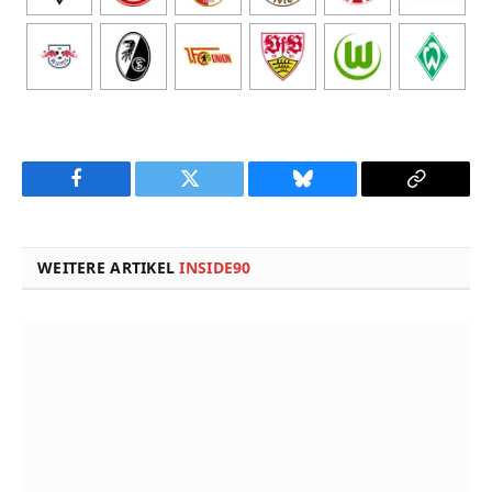
Facebook
Twitter
Bluesky
Copy
Link
WEITERE ARTIKEL
INSIDE90