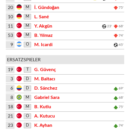
20
İ. Gündoğan
M
75'
10
L. Sané
M
11
Y. Akgün
M
23'
68'
53
B. Yılmaz
M
74'
9
M. Icardi
O
45'
ERSATZSPIELER
19
G. Güvenç
T
3
M. Baltacı
D
6
D. Sánchez
D
69'
8
Gabriel Sara
M
68'
18
B. Kutlu
M
75'
21
A. Kutucu
O
23
K. Ayhan
D
74'