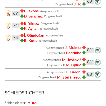
68'
J. Jo
Eingewechselt
I. Jakobs
Ausgewechselt
69'
D. Sánchez
Eingewechselt
B. Yılmaz
Ausgewechselt
74'
K. Ayhan
Eingewechselt
İ. Gündoğan
Ausgewechselt
75'
B. Kutlu
Eingewechselt
J. Muleka
Ausgewechselt
81'
Pedrinho
Eingewechselt
M. Jevtović
Ausgewechselt
81'
M. Bjørlo
Eingewechselt
E. Bardhi
Ausgewechselt
88'
M. Ștefănescu
Eingewechselt
SCHIEDSRICHTER
Y. Kol
Schiedsrichter: