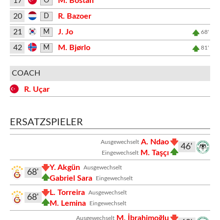
17
M. Bostan
O
20
R. Bazoer
D
21
J. Jo
M
68'
42
M. Bjørlo
M
81'
COACH
R. Uçar
ERSATZSPIELER
A. Ndao
Ausgewechselt
46'
M. Taşçı
Eingewechselt
Y. Akgün
Ausgewechselt
68'
Gabriel Sara
Eingewechselt
L. Torreira
Ausgewechselt
68'
M. Lemina
Eingewechselt
M. İbrahimoğlu
Ausgewechselt