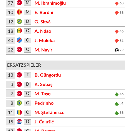
77
M. İbrahimoğlu
M
68'
10
E. Bardhi
M
88'
12
G. Sityá
D
18
A. Ndao
O
46'
40
J. Muleka
O
81'
22
M. Nayir
O
79'
ERSATZSPIELER
13
B. Güngördü
T
3
K. Subaşı
D
7
M. Taşçı
O
46'
8
Pedrinho
O
81'
11
M. Ștefănescu
O
88'
15
J. Ćalušić
D