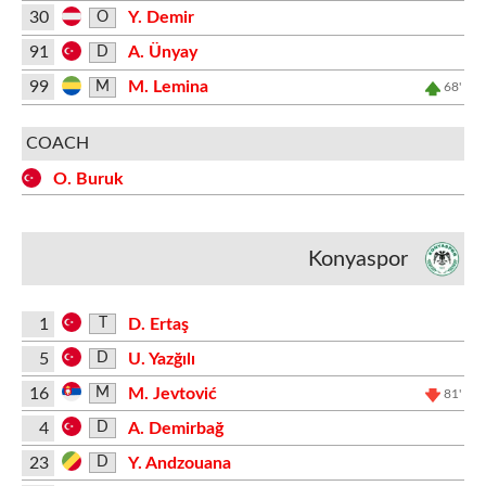
30
Y. Demir
O
91
A. Ünyay
D
99
M. Lemina
M
68'
COACH
O. Buruk
Konyaspor
1
D. Ertaş
T
5
U. Yazğılı
D
16
M. Jevtović
M
81'
4
A. Demirbağ
D
23
Y. Andzouana
D