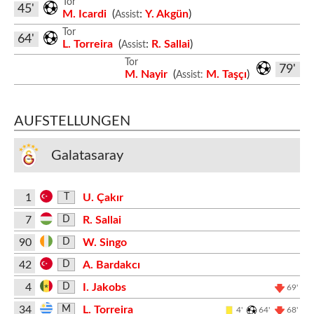
Tor
45'
M. Icardi
(
:
Y. Akgün
)
Assist
Tor
64'
L. Torreira
(
:
R. Sallai
)
Assist
Tor
79'
M. Nayir
(
M. Taşçı
)
Assist:
AUFSTELLUNGEN
Galatasaray
1
U. Çakır
T
7
R. Sallai
D
90
W. Singo
D
42
A. Bardakcı
D
4
I. Jakobs
D
69'
34
L. Torreira
M
4'
64'
68'