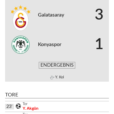
3
Galatasaray
1
Konyaspor
ENDERGEBNIS
Y. Kol
TORE
Tor
23'
Y. Akgün