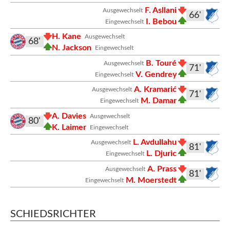
F. Asllani
Ausgewechselt
66'
I. Bebou
Eingewechselt
H. Kane
Ausgewechselt
68'
N. Jackson
Eingewechselt
B. Touré
Ausgewechselt
71'
V. Gendrey
Eingewechselt
A. Kramarić
Ausgewechselt
71'
M. Damar
Eingewechselt
A. Davies
Ausgewechselt
80'
K. Laimer
Eingewechselt
L. Avdullahu
Ausgewechselt
81'
L. Djuric
Eingewechselt
A. Prass
Ausgewechselt
81'
M. Moerstedt
Eingewechselt
SCHIEDSRICHTER