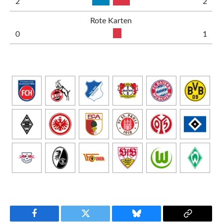
2
2
Rote Karten
0
1
Facebook
Twitter
Bluesky
Copy