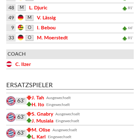
48
L. Djuric
M
81'
49
V. Lässig
M
9
I. Bebou
O
66'
33
M. Moerstedt
O
81'
COACH
C. Ilzer
ERSATZSPIELER
J. Tah
Ausgewechselt
63'
H. Ito
Eingewechselt
S. Gnabry
Ausgewechselt
63'
J. Musiala
Eingewechselt
M. Olise
Ausgewechselt
63'
L. Karl
Eingewechselt