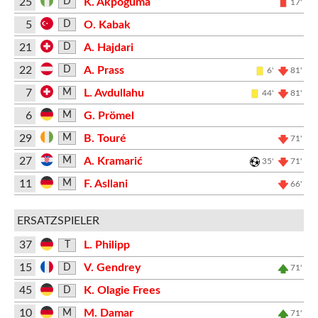
25
K. Akpoguma
D
17'
5
O. Kabak
D
21
A. Hajdari
D
22
A. Prass
D
6'
81'
7
L. Avdullahu
M
44'
81'
6
G. Prömel
M
29
B. Touré
M
71'
27
A. Kramarić
M
35'
71'
11
F. Asllani
M
66'
ERSATZSPIELER
37
L. Philipp
T
15
V. Gendrey
D
71'
45
K. Olagie Frees
D
10
M. Damar
M
71'