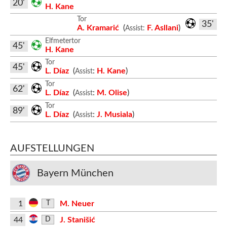
20'
H. Kane
Tor
35'
A. Kramarić
(
F. Asllani
)
Assist:
Elfmetertor
45'
H. Kane
Tor
45'
L. Díaz
(
:
H. Kane
)
Assist
Tor
62'
L. Díaz
(
:
M. Olise
)
Assist
Tor
89'
L. Díaz
(
:
J. Musiala
)
Assist
AUFSTELLUNGEN
Bayern München
1
M. Neuer
T
44
J. Stanišić
D