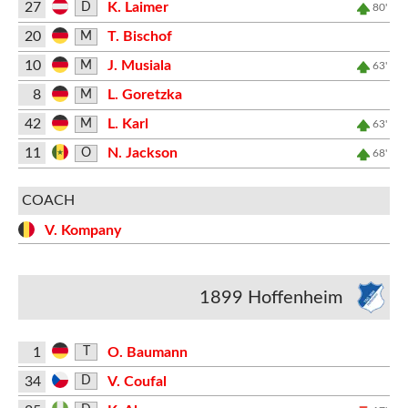
27
K. Laimer
D
80'
20
T. Bischof
M
10
J. Musiala
M
63'
8
L. Goretzka
M
42
L. Karl
M
63'
11
N. Jackson
O
68'
COACH
V. Kompany
1899 Hoffenheim
1
O. Baumann
T
34
V. Coufal
D