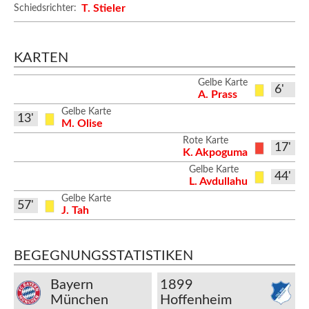
T. Stieler
Schiedsrichter:
KARTEN
Gelbe Karte
6'
A. Prass
Gelbe Karte
13'
M. Olise
Rote Karte
17'
K. Akpoguma
Gelbe Karte
44'
L. Avdullahu
Gelbe Karte
57'
J. Tah
BEGEGNUNGSSTATISTIKEN
Bayern
1899
München
Hoffenheim