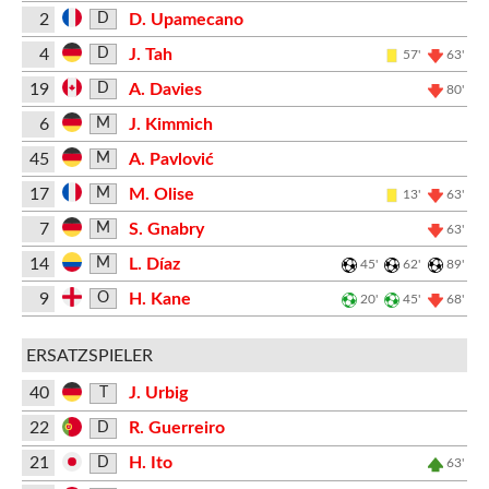
2
D. Upamecano
D
4
J. Tah
D
57'
63'
19
A. Davies
D
80'
6
J. Kimmich
M
45
A. Pavlović
M
17
M. Olise
M
13'
63'
7
S. Gnabry
M
63'
14
L. Díaz
M
45'
62'
89'
9
H. Kane
O
20'
45'
68'
ERSATZSPIELER
40
J. Urbig
T
22
R. Guerreiro
D
21
H. Ito
D
63'