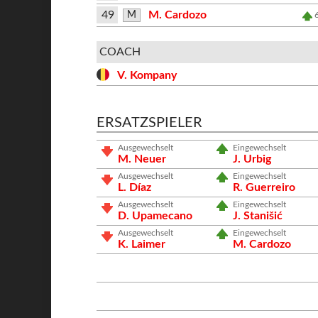
49
M. Cardozo
M
COACH
V. Kompany
ERSATZSPIELER
Ausgewechselt
Eingewechselt
M. Neuer
J. Urbig
Ausgewechselt
Eingewechselt
L. Díaz
R. Guerreiro
Ausgewechselt
Eingewechselt
D. Upamecano
J. Stanišić
Ausgewechselt
Eingewechselt
K. Laimer
M. Cardozo