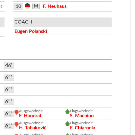
10
F. Neuhaus
M
61'
COACH
Eugen Polanski
46'
61'
61'
61'
Ausgewechselt
Eingewechselt
61'
F. Honorat
S. Machino
Ausgewechselt
Eingewechselt
61'
H. Tabaković
F. Chiarodia
Ausgewechselt
Eingewechselt