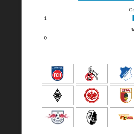
Ge
1
R
0