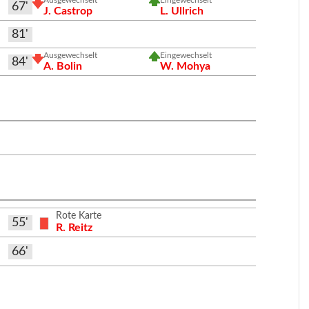
67'
J. Castrop
L. Ullrich
81'
Ausgewechselt
Eingewechselt
84'
A. Bolin
W. Mohya
Rote Karte
55'
R. Reitz
66'