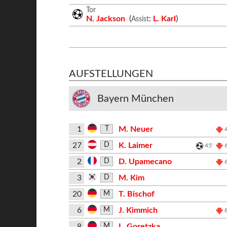
Tor
N. Jackson
(
:
L. Karl
)
Assist
AUFSTELLUNGEN
Bayern München
1
M. Neuer
T
27
K. Laimer
D
45'
2
D. Upamecano
D
3
M. Kim
D
20
T. Bischof
M
6
J. Kimmich
M
8
L. Goretzka
M