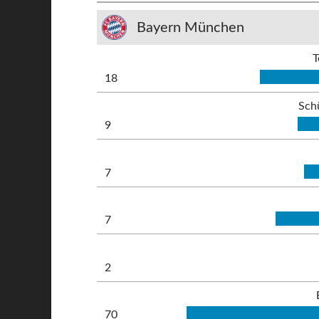
Bayern München
T
18
Sch
9
7
7
2
70