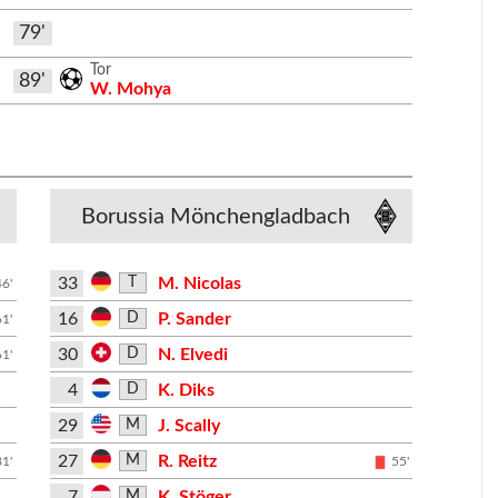
79'
Tor
89'
W. Mohya
Borussia Mönchengladbach
33
M. Nicolas
T
46'
16
P. Sander
D
61'
30
N. Elvedi
D
61'
4
K. Diks
D
29
J. Scally
M
27
R. Reitz
M
81'
55'
7
K. Stöger
M