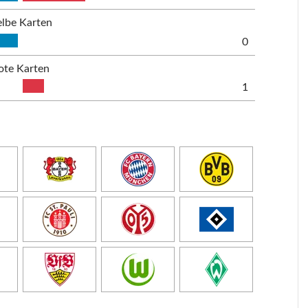
lbe Karten
0
ote Karten
1