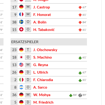
17
J. Castrop
M
67'
9
F. Honorat
M
57'
61'
38
A. Bolin
O
61'
84'
15
H. Tabaković
O
79'
61'
ERSATZSPIELER
23
J. Olschowsky
T
46'
18
S. Machino
O
61'
61'
13
G. Reyna
M
26
L. Ullrich
D
67'
2
F. Chiarodia
D
61'
8
A. Sarco
O
36
W. Mohya
M
61'
84'
89'
5
M. Friedrich
D
81'