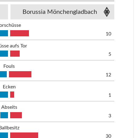
Borussia Mönchengladbach
orschüsse
10
üsse aufs Tor
5
Fouls
12
Ecken
1
Abseits
3
Ballbesitz
30