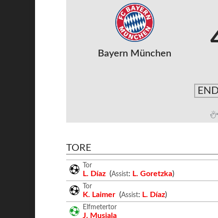
Bayern München
END
TORE
Tor
L. Díaz
(
:
L. Goretzka
)
Assist
Tor
K. Laimer
(
:
L. Díaz
)
Assist
Elfmetertor
J. Musiala