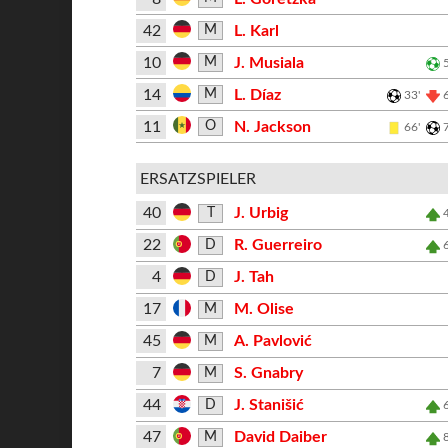
42
L. Karl
M
10
J. Musiala
M
14
L. Díaz
M
33'
11
N. Jackson
O
66'
ERSATZSPIELER
40
J. Urbig
T
22
R. Guerreiro
D
4
J. Tah
D
17
M. Olise
M
45
A. Pavlović
M
7
S. Gnabry
M
44
J. Stanišić
D
47
David Daiber
M