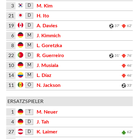
3
M. Kim
D
21
H. Ito
D
19
A. Davies
D
37'
62'
6
J. Kimmich
M
8
L. Goretzka
M
22
R. Guerreiro
D
31'
76'
10
J. Musiala
M
46'
14
L. Díaz
M
46'
11
N. Jackson
O
33'
ERSATZSPIELER
1
M. Neuer
T
4
J. Tah
D
27
K. Laimer
D
62'