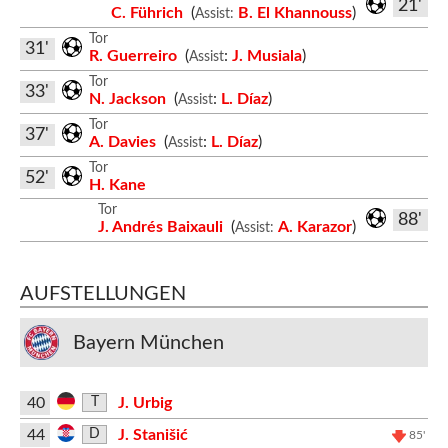
21'
C. Führich
(
B. El Khannouss
)
Assist:
Tor
31'
R. Guerreiro
(
:
J. Musiala
)
Assist
Tor
33'
N. Jackson
(
:
L. Díaz
)
Assist
Tor
37'
A. Davies
(
:
L. Díaz
)
Assist
Tor
52'
H. Kane
Tor
88'
J. Andrés Baixauli
(
A. Karazor
)
Assist:
AUFSTELLUNGEN
Bayern München
40
J. Urbig
T
44
J. Stanišić
D
85'