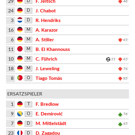
29
F. Jeltsch
D
46'
24
J. Chabot
D
3
R. Hendriks
D
16
A. Karazor
M
6
A. Stiller
M
65'
11
B. El Khannouss
M
10
C. Führich
M
21'
65'
18
J. Leweling
M
76'
8
Tiago Tomás
O
85'
ERSATZSPIELER
1
F. Bredlow
T
9
E. Demirović
O
76'
7
M. Mittelstädt
D
65'
23
D. Zagadou
D