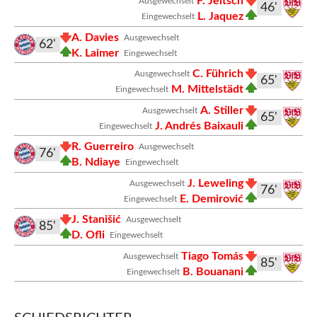
F. Jeltsch
Ausgewechselt
46'
L. Jaquez
Eingewechselt
A. Davies
Ausgewechselt
62'
K. Laimer
Eingewechselt
C. Führich
Ausgewechselt
65'
M. Mittelstädt
Eingewechselt
A. Stiller
Ausgewechselt
65'
J. Andrés Baixauli
Eingewechselt
R. Guerreiro
Ausgewechselt
76'
B. Ndiaye
Eingewechselt
J. Leweling
Ausgewechselt
76'
E. Demirović
Eingewechselt
J. Stanišić
Ausgewechselt
85'
D. Ofli
Eingewechselt
Tiago Tomás
Ausgewechselt
85'
B. Bouanani
Eingewechselt