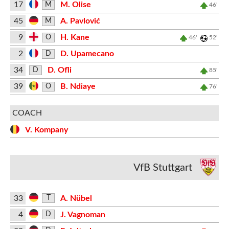
17
M. Olise
M
46'
45
A. Pavlović
M
9
H. Kane
O
46'
52'
2
D. Upamecano
D
34
D. Ofli
D
85'
39
B. Ndiaye
O
76'
COACH
V. Kompany
VfB Stuttgart
33
A. Nübel
T
4
J. Vagnoman
D