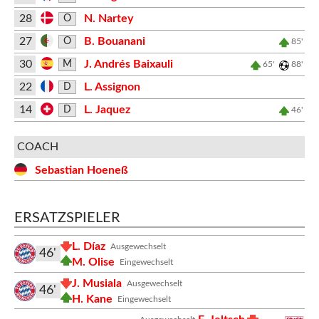
28
N. Nartey
O
27
B. Bouanani
O
85'
30
J. Andrés Baixauli
M
65'
88'
22
L. Assignon
D
14
L. Jaquez
D
46'
COACH
Sebastian Hoeneß
ERSATZSPIELER
L. Díaz
Ausgewechselt
46'
M. Olise
Eingewechselt
J. Musiala
Ausgewechselt
46'
H. Kane
Eingewechselt