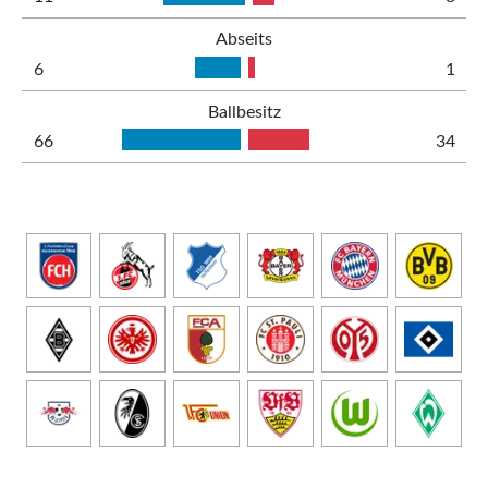
Abseits
6
1
Ballbesitz
66
34