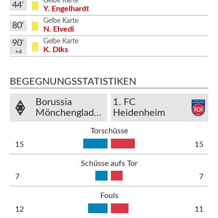
Gelbe Karte
44'
Y. Engelhardt
Gelbe Karte
80'
N. Elvedi
Gelbe Karte
90'
K. Diks
+4
BEGEGNUNGSSTATISTIKEN
Borussia
1. FC
Mönchengladbach
Heidenheim
Torschüsse
15
15
Schüsse aufs Tor
7
7
Fouls
12
11