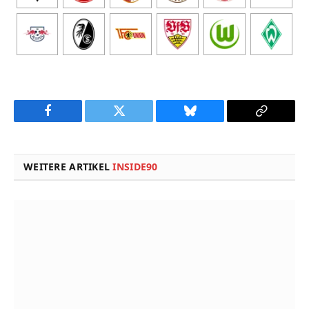
Facebook
Twitter
Bluesky
Copy
Link
WEITERE ARTIKEL
INSIDE90