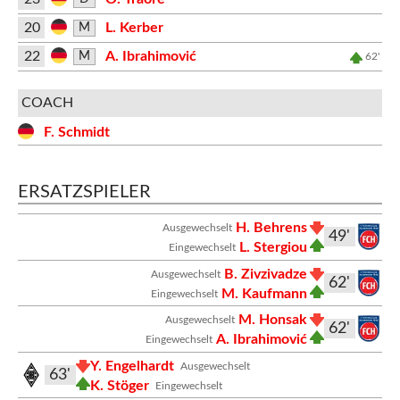
20
L. Kerber
M
22
A. Ibrahimović
M
62'
COACH
F. Schmidt
ERSATZSPIELER
H. Behrens
Ausgewechselt
49'
L. Stergiou
Eingewechselt
B. Zivzivadze
Ausgewechselt
62'
M. Kaufmann
Eingewechselt
M. Honsak
Ausgewechselt
62'
A. Ibrahimović
Eingewechselt
Y. Engelhardt
Ausgewechselt
63'
K. Stöger
Eingewechselt