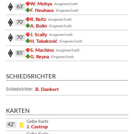
W. Mohya
Ausgewechselt
63'
F. Neuhaus
Eingewechselt
R. Reitz
Ausgewechselt
70'
A. Bolin
Eingewechselt
J. Scally
Ausgewechselt
70'
H. Tabaković
Eingewechselt
S. Machino
Ausgewechselt
85'
G. Reyna
Eingewechselt
SCHIEDSRICHTER
B. Dankert
Schiedsrichter:
KARTEN
Gelbe Karte
42'
J. Castrop