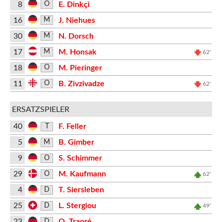
8
E. Dinkçi
O
16
J. Niehues
M
30
N. Dorsch
M
17
M. Honsak
M
62'
18
M. Pieringer
O
11
B. Zivzivadze
O
62'
ERSATZSPIELER
40
F. Feller
T
5
B. Gimber
M
9
S. Schimmer
O
29
M. Kaufmann
O
62'
4
T. Siersleben
D
25
L. Stergiou
D
49'
23
O. Traoré
D