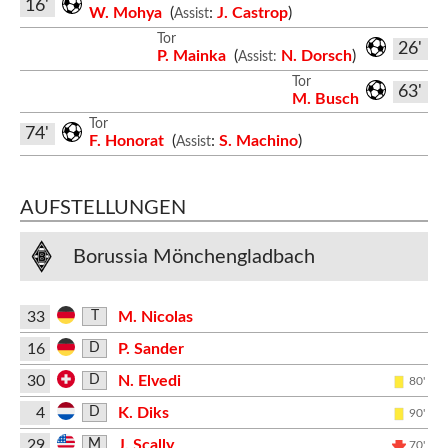
16'
W. Mohya
(
:
J. Castrop
)
Assist
Tor
26'
P. Mainka
(
N. Dorsch
)
Assist:
Tor
63'
M. Busch
Tor
74'
F. Honorat
(
:
S. Machino
)
Assist
AUFSTELLUNGEN
Borussia Mönchengladbach
33
M. Nicolas
T
16
P. Sander
D
30
N. Elvedi
D
80'
4
K. Diks
D
90'
29
J. Scally
M
70'