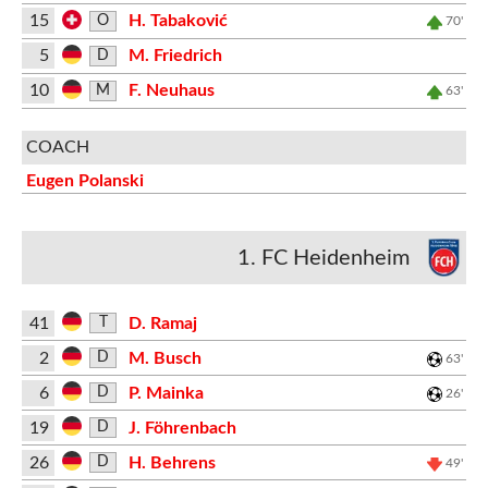
15
H. Tabaković
O
70'
5
M. Friedrich
D
10
F. Neuhaus
M
63'
COACH
Eugen Polanski
1. FC Heidenheim
41
D. Ramaj
T
2
M. Busch
D
63'
6
P. Mainka
D
26'
19
J. Föhrenbach
D
26
H. Behrens
D
49'