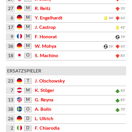
27
R. Reitz
M
70'
6
Y. Engelhardt
M
44'
63'
17
J. Castrop
M
42'
9
F. Honorat
M
74'
36
W. Mohya
M
16'
63'
18
S. Machino
O
85'
ERSATZSPIELER
23
J. Olschowsky
T
7
K. Stöger
M
63'
13
G. Reyna
M
85'
38
A. Bolin
O
70'
26
L. Ullrich
D
2
F. Chiarodia
D