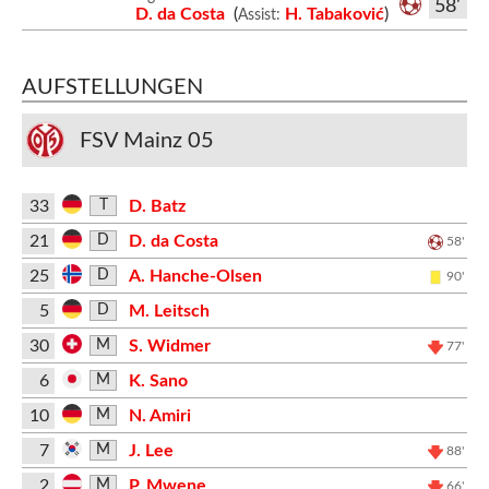
58'
D. da Costa
(
H. Tabaković
)
Assist:
AUFSTELLUNGEN
FSV Mainz 05
33
D. Batz
T
21
D. da Costa
D
58'
25
A. Hanche-Olsen
D
90'
5
M. Leitsch
D
30
S. Widmer
M
77'
6
K. Sano
M
10
N. Amiri
M
7
J. Lee
M
88'
2
P. Mwene
M
66'