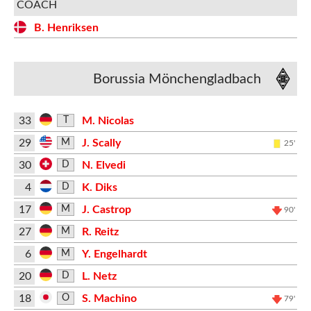
COACH
B. Henriksen
Borussia Mönchengladbach
33
M. Nicolas
T
29
J. Scally
M
25'
30
N. Elvedi
D
4
K. Diks
D
17
J. Castrop
M
90'
27
R. Reitz
M
6
Y. Engelhardt
M
20
L. Netz
D
18
S. Machino
O
79'