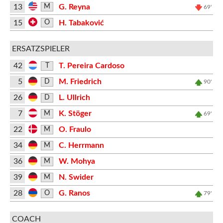
13
G. Reyna
M
69'
15
H. Tabaković
O
ERSATZSPIELER
42
T. Pereira Cardoso
T
5
M. Friedrich
D
90'
26
L. Ullrich
D
7
K. Stöger
M
69'
22
O. Fraulo
M
34
C. Herrmann
M
36
W. Mohya
M
39
N. Swider
M
28
G. Ranos
O
79'
COACH