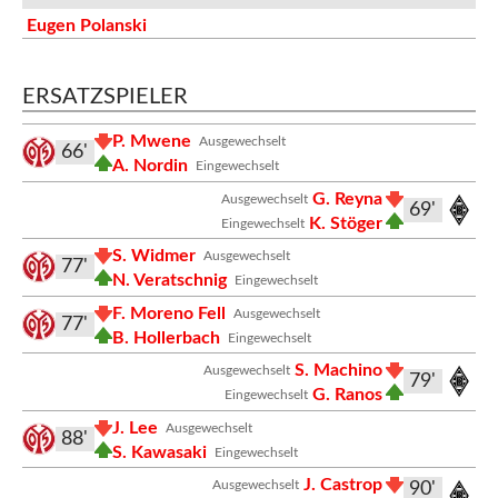
Eugen Polanski
ERSATZSPIELER
P. Mwene
Ausgewechselt
66'
A. Nordin
Eingewechselt
G. Reyna
Ausgewechselt
69'
K. Stöger
Eingewechselt
S. Widmer
Ausgewechselt
77'
N. Veratschnig
Eingewechselt
F. Moreno Fell
Ausgewechselt
77'
B. Hollerbach
Eingewechselt
S. Machino
Ausgewechselt
79'
G. Ranos
Eingewechselt
J. Lee
Ausgewechselt
88'
S. Kawasaki
Eingewechselt
J. Castrop
Ausgewechselt
90'