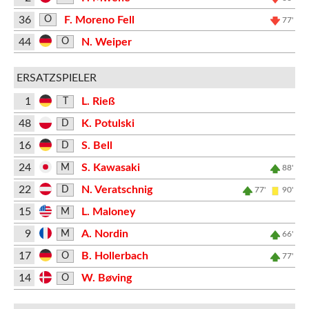
36
F. Moreno Fell
O
77'
44
N. Weiper
O
ERSATZSPIELER
1
L. Rieß
T
48
K. Potulski
D
16
S. Bell
D
24
S. Kawasaki
M
88'
22
N. Veratschnig
D
77'
90'
15
L. Maloney
M
9
A. Nordin
M
66'
17
B. Hollerbach
O
77'
14
W. Bøving
O