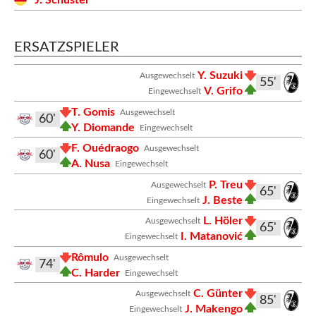
J. Schuster
ERSATZSPIELER
Y. Suzuki
Ausgewechselt
55'
V. Grifo
Eingewechselt
T. Gomis
Ausgewechselt
60'
Y. Diomande
Eingewechselt
F. Ouédraogo
Ausgewechselt
60'
A. Nusa
Eingewechselt
P. Treu
Ausgewechselt
65'
J. Beste
Eingewechselt
L. Höler
Ausgewechselt
65'
I. Matanović
Eingewechselt
Rômulo
Ausgewechselt
74'
C. Harder
Eingewechselt
C. Günter
Ausgewechselt
85'
J. Makengo
Eingewechselt