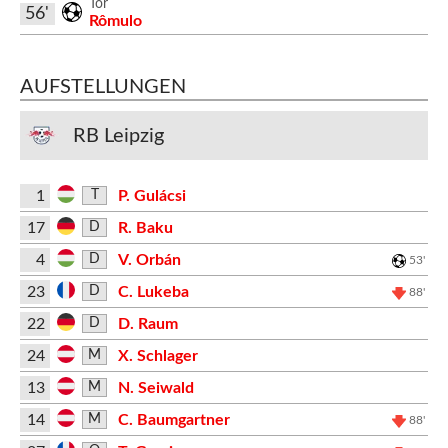
Tor
56'
Rômulo
AUFSTELLUNGEN
RB Leipzig
1
P. Gulácsi
T
17
R. Baku
D
4
V. Orbán
D
53'
23
C. Lukeba
D
88'
22
D. Raum
D
24
X. Schlager
M
13
N. Seiwald
M
14
C. Baumgartner
M
88'