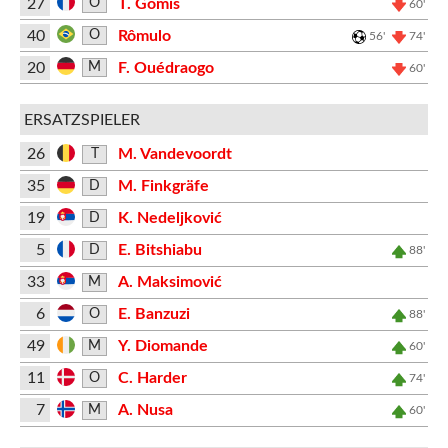
27
T. Gomis
O
60'
40
Rômulo
O
56'
74'
20
F. Ouédraogo
M
60'
ERSATZSPIELER
26
M. Vandevoordt
T
35
M. Finkgräfe
D
19
K. Nedeljković
D
5
E. Bitshiabu
D
88'
33
A. Maksimović
M
6
E. Banzuzi
O
88'
49
Y. Diomande
M
60'
11
C. Harder
O
74'
7
A. Nusa
M
60'