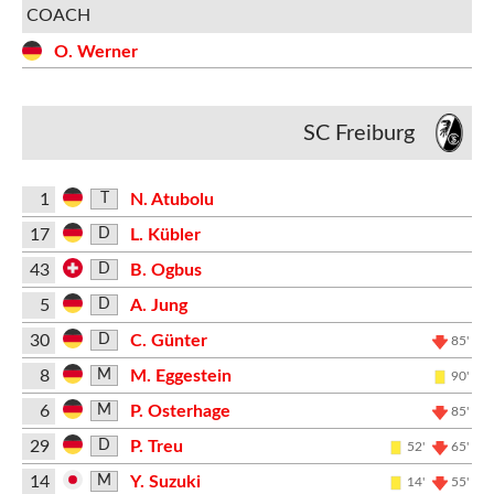
COACH
O. Werner
SC Freiburg
1
N. Atubolu
T
17
L. Kübler
D
43
B. Ogbus
D
5
A. Jung
D
30
C. Günter
D
85'
8
M. Eggestein
M
90'
6
P. Osterhage
M
85'
29
P. Treu
D
52'
65'
14
Y. Suzuki
M
14'
55'