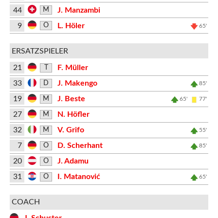
44
J. Manzambi
M
9
L. Höler
O
65'
ERSATZSPIELER
21
F. Müller
T
33
J. Makengo
D
85'
19
J. Beste
M
65'
77'
27
N. Höfler
M
32
V. Grifo
M
55'
7
D. Scherhant
O
85'
20
J. Adamu
O
31
I. Matanović
O
65'
COACH