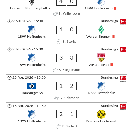
4
0
Borussia Mönchengladbach
1899 Hoffenheim
F. Willenborg
9 Mai 2026
-
15:30
Bundesliga
1
0
1899 Hoffenheim
Werder Bremen
S. Storks
2 Mai 2026
-
15:30
Bundesliga
3
3
1899 Hoffenheim
VfB Stuttgart
S. Stegemann
25 Apr. 2026
-
18:30
Bundesliga
1
2
Hamburger SV
1899 Hoffenheim
R. Schröder
18 Apr. 2026
-
15:30
Bundesliga
2
1
1899 Hoffenheim
Borussia Dortmund
D. Siebert