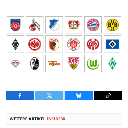
Facebook
Twitter
Bluesky
Copy
Link
WEITERE ARTIKEL
INSIDE90