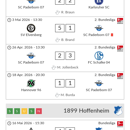
2
2
SC Paderborn 07
Karlsruher SC
R. Braun
3 Mai 2026
-
13:30
2. Bundesliga
5
1
SV Elversberg
SC Paderborn 07
B. Brand
26 Apr. 2026
-
13:30
2. Bundesliga
2
3
SC Paderborn 07
FC Schalke 04
M. Jollenbeck
18 Apr. 2026
-
20:30
2. Bundesliga
1
1
Hannover 96
SC Paderborn 07
M. Burda
1899 Hoffenheim
S
S
U
S
N
16 Mai 2026
-
15:30
Bundesliga