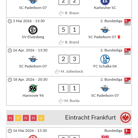
2
2
SC Paderborn 07
Karlsruher SC
R. Braun
3 Mai 2026
-
13:30
2. Bundesliga
5
1
SV Elversberg
SC Paderborn 07
B. Brand
26 Apr. 2026
-
13:30
2. Bundesliga
2
3
SC Paderborn 07
FC Schalke 04
M. Jollenbeck
18 Apr. 2026
-
20:30
2. Bundesliga
1
1
Hannover 96
SC Paderborn 07
M. Burda
Eintracht Frankfurt
N
U
N
N
U
16 Mai 2026
-
15:30
Bundesliga