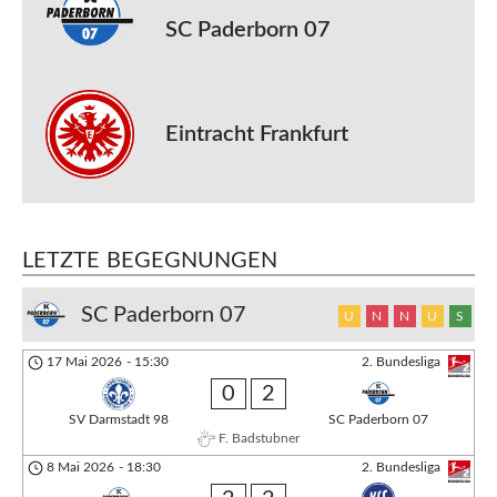
SC Paderborn 07
Eintracht Frankfurt
LETZTE BEGEGNUNGEN
SC Paderborn 07
U
N
N
U
S
17 Mai 2026
-
15:30
2. Bundesliga
0
2
SV Darmstadt 98
SC Paderborn 07
F. Badstubner
8 Mai 2026
-
18:30
2. Bundesliga