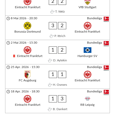
2
2
Eintracht Frankfurt
VfB Stuttgart
T. Welz
8 Mai 2026
-
20:30
Bundesliga
3
2
Borussia Dortmund
Eintracht Frankfurt
P. Ittrich
2 Mai 2026
-
15:30
Bundesliga
1
2
Eintracht Frankfurt
Hamburger SV
D. Aytekin
25 Apr. 2026
-
15:30
Bundesliga
1
1
FC Augsburg
Eintracht Frankfurt
H. Osmers
18 Apr. 2026
-
18:30
Bundesliga
1
3
Eintracht Frankfurt
RB Leipzig
B. Dankert