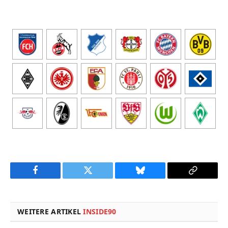
Facebook
Twitter
Bluesky
Copy
Link
WEITERE ARTIKEL
INSIDE90