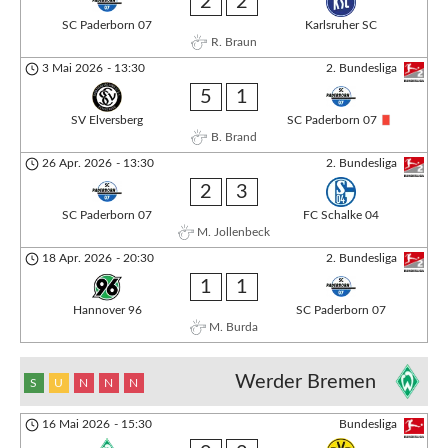
2
2
SC Paderborn 07
Karlsruher SC
R. Braun
3 Mai 2026
-
13:30
2. Bundesliga
5
1
SV Elversberg
SC Paderborn 07
B. Brand
26 Apr. 2026
-
13:30
2. Bundesliga
2
3
SC Paderborn 07
FC Schalke 04
M. Jollenbeck
18 Apr. 2026
-
20:30
2. Bundesliga
1
1
Hannover 96
SC Paderborn 07
M. Burda
Werder Bremen
S
U
N
N
N
16 Mai 2026
-
15:30
Bundesliga