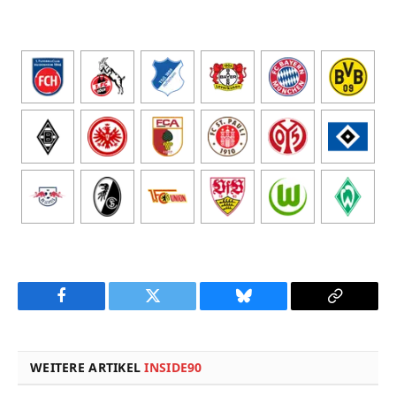
Facebook
Twitter
Bluesky
Copy
Link
WEITERE ARTIKEL
INSIDE90