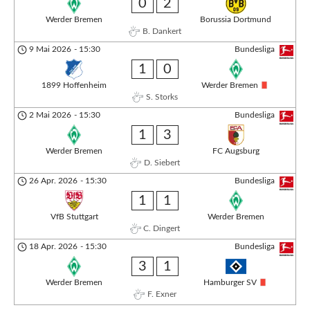
0
2
Werder Bremen
Borussia Dortmund
B. Dankert
9 Mai 2026
-
15:30
Bundesliga
1
0
1899 Hoffenheim
Werder Bremen
S. Storks
2 Mai 2026
-
15:30
Bundesliga
1
3
Werder Bremen
FC Augsburg
D. Siebert
26 Apr. 2026
-
15:30
Bundesliga
1
1
VfB Stuttgart
Werder Bremen
C. Dingert
18 Apr. 2026
-
15:30
Bundesliga
3
1
Werder Bremen
Hamburger SV
F. Exner