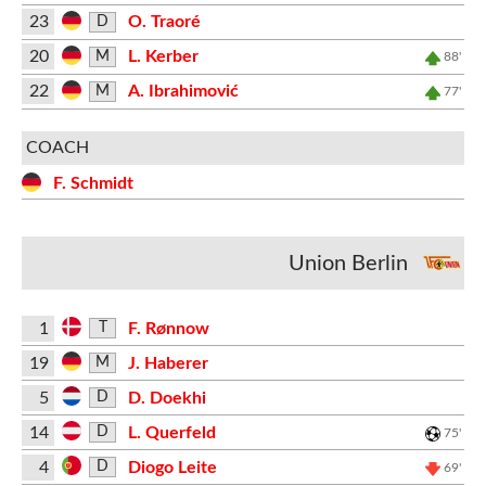
23
O. Traoré
D
20
L. Kerber
M
88'
22
A. Ibrahimović
M
77'
COACH
F. Schmidt
Union Berlin
1
F. Rønnow
T
19
J. Haberer
M
5
D. Doekhi
D
14
L. Querfeld
D
75'
4
Diogo Leite
D
69'