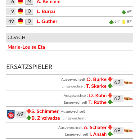
6
A. Kemlein
M
9
L. Burcu
O
69'
49
L. Guther
O
84'
87'
COACH
Marie-Louise Eta
ERSATZSPIELER
O. Burke
Ausgewechselt
62'
T. Skarke
Eingewechselt
D. Köhn
Ausgewechselt
62'
T. Rothe
Eingewechselt
S. Schimmer
Ausgewechselt
69'
B. Zivzivadze
Eingewechselt
A. Schäfer
Ausgewechselt
69'
I. Ansah
Eingewechselt