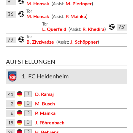
9'
M. Honsak
(
:
M. Pieringer
)
Assist
Tor
36'
M. Honsak
(
:
P. Mainka
)
Assist
Tor
75'
L. Querfeld
(
R. Khedira
)
Assist:
Tor
79'
B. Zivzivadze
(
:
J. Schöppner
)
Assist
AUFSTELLUNGEN
1. FC Heidenheim
41
D. Ramaj
T
2
M. Busch
D
6
P. Mainka
D
19
J. Föhrenbach
D
26
H. Behrens
D