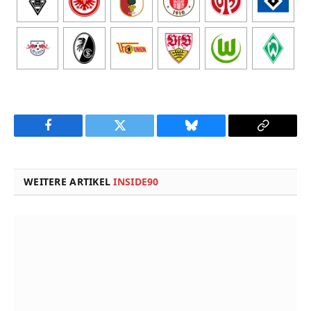
Facebook
Twitter
Bluesky
Copy
Link
WEITERE ARTIKEL
INSIDE90