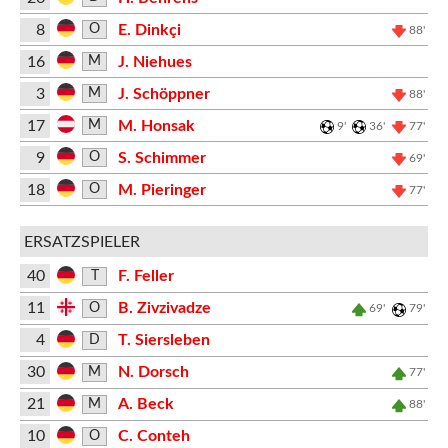
8
E. Dinkçi
O
88'
16
J. Niehues
M
3
J. Schöppner
M
88'
17
M. Honsak
M
9'
36'
77'
9
S. Schimmer
O
69'
18
M. Pieringer
O
77'
ERSATZSPIELER
40
F. Feller
T
11
B. Zivzivadze
O
69'
79'
4
T. Siersleben
D
30
N. Dorsch
M
77'
21
A. Beck
M
88'
10
C. Conteh
O