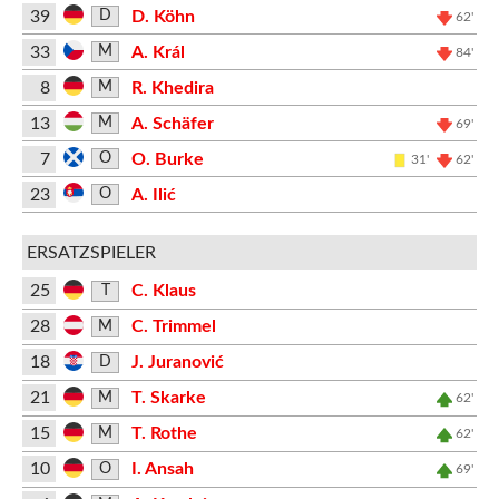
39
D. Köhn
D
62'
33
A. Král
M
84'
8
R. Khedira
M
13
A. Schäfer
M
69'
7
O. Burke
O
31'
62'
23
A. Ilić
O
ERSATZSPIELER
25
C. Klaus
T
28
C. Trimmel
M
18
J. Juranović
D
21
T. Skarke
M
62'
15
T. Rothe
M
62'
10
I. Ansah
O
69'