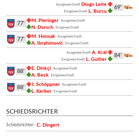
Diogo Leite
Ausgewechselt
69'
L. Burcu
Eingewechselt
M. Pieringer
Ausgewechselt
77'
N. Dorsch
Eingewechselt
M. Honsak
Ausgewechselt
77'
A. Ibrahimović
Eingewechselt
A. Král
Ausgewechselt
84'
L. Guther
Eingewechselt
E. Dinkçi
Ausgewechselt
88'
A. Beck
Eingewechselt
J. Schöppner
Ausgewechselt
88'
L. Kerber
Eingewechselt
SCHIEDSRICHTER
C. Dingert
Schiedsrichter: